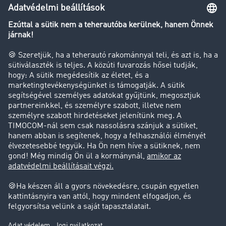
Transzportlexikon
Tehergépkocsi-forgalomkorlátozás
Cég
Sikertörténetek
Ügyfél hoz ügyfelet
Jogi információk
Impresszum
ÁSZF
Adatvédelem
süti-beállítások