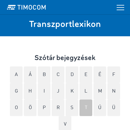
Transzportlexikon
Szótár bejegyzések
A
Á
B
C
D
E
É
F
G
H
I
J
K
L
M
N
O
Ö
P
R
S
T
Ú
Ü
V