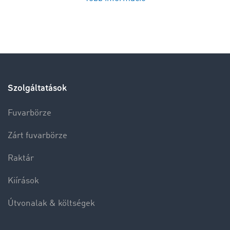
Szolgáltatások
Fuvarbörze
Zárt fuvarbörze
Raktár
Kiírások
Útvonalak & költségek