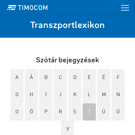
Transzportlexikon
Szótár bejegyzések
A
Á
B
C
D
E
É
F
G
H
I
J
K
L
M
N
O
Ö
P
R
S
T
Ú
Ü
V