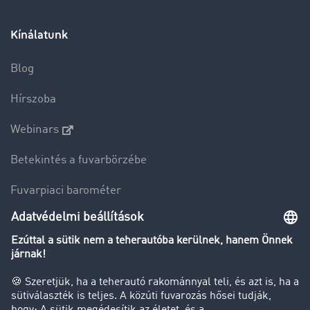
Kínálatunk
Blog
Hírszoba
Webinars
Betekintés a fuvarbörzébe
Fuvarpiaci barométer
Transzportlexikon
Tehergépkocsi-forgalomkorlátozás
Cég