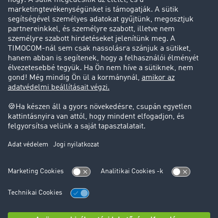
Sikertörténetek
Ügyfél hoz ügyfelet
Jogi információk
Impresszum
ÁSZF
Adatvédelem
süti-beállítások
Támogatás
Támogatás