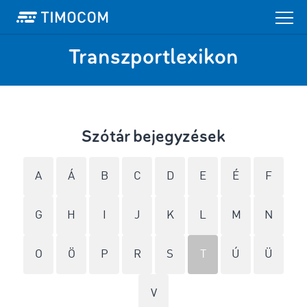
Transzportlexikon
Szótár bejegyzések
A
Á
B
C
D
E
É
F
G
H
I
J
K
L
M
N
O
Ö
P
R
S
T
Ú
Ü
V