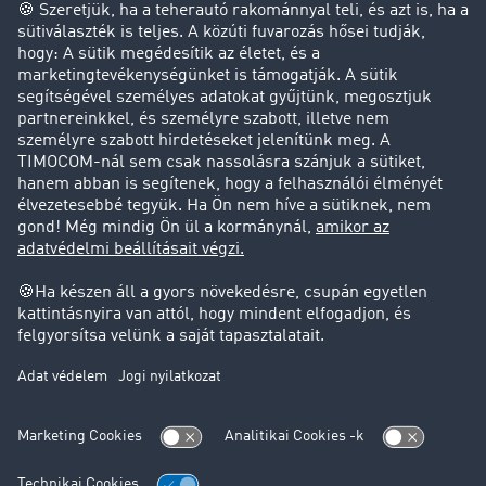
Cég
Sikertörténetek
Ügyfél hoz ügyfelet
Jogi információk
Impresszum
ÁSZF
Adatvédelem
süti-beállítások
Támogatás
Támogatás