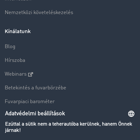
Nemzetközi követeléskezelés
Kínálatunk
Blog
Hírszoba
Webinars
Betekintés a fuvarbörzébe
Fuvarpiaci barométer
Transzportlexikon
Tehergépkocsi-forgalomkorlátozás