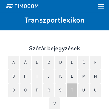
Transzportlexikon
Szótár bejegyzések
A
Á
B
C
D
E
É
F
G
H
I
J
K
L
M
N
O
Ö
P
R
S
T
Ú
Ü
V