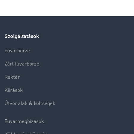
Szolgáltatások
Fuvarbörze
Zárt fuvarbörze
Raktár
Kiírások
Útvonalak & költségek
Fuvarmegbízások