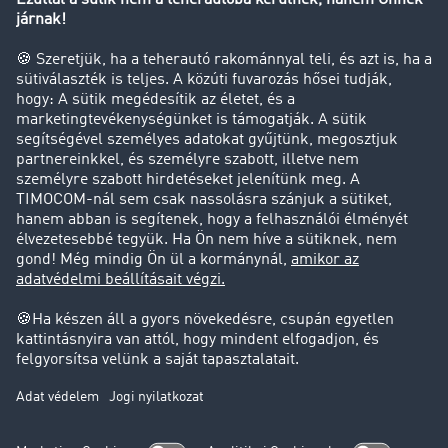
Tehergépkocsi-forgalomkorlátozás
Cég
Sikertörténetek
Ügyfél hoz ügyfelet
Jogi információk
Impresszum
ÁSZF
Adatvédelem
süti-beállítások
Támogatás