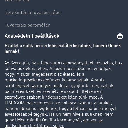
Webinars
Betekintés a fuvarbörzébe
Fuvarpiaci barométer
Transzportlexikon
Tehergépkocsi-forgalomkorlátozás
Cég
Sikertörténetek
Ügyfél hoz ügyfelet
Jogi információk
Impresszum