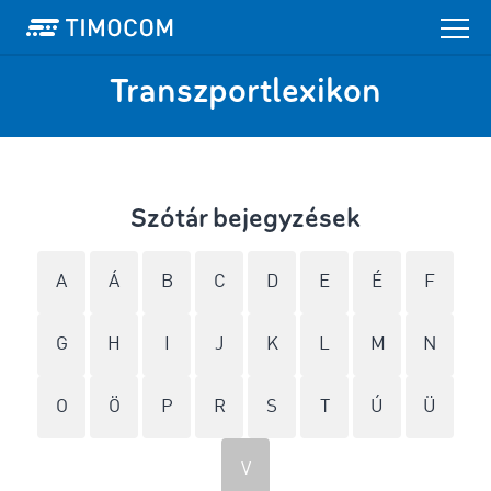
Transzportlexikon
Szótár bejegyzések
A
Á
B
C
D
E
É
F
G
H
I
J
K
L
M
N
O
Ö
P
R
S
T
Ú
Ü
V