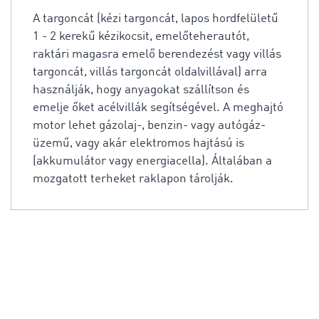
A targoncát (kézi targoncát, lapos hordfelületű
1 - 2 kerekű kézikocsit, emelőteherautót,
raktári magasra emelő berendezést vagy villás
targoncát, villás targoncát oldalvillával) arra
használják, hogy anyagokat szállítson és
emelje őket acélvillák segítségével. A meghajtó
motor lehet gázolaj-, benzin- vagy autógáz-
üzemű, vagy akár elektromos hajtású is
(akkumulátor vagy energiacella). Általában a
mozgatott terheket raklapon tárolják.