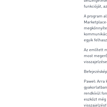
beszélgetése
funkcióját, 
A program al
Marketplace
megkönnyíten
kommunikáció
egyik felhas
Az említett 
most megerős
visszajelzés
Befejezéskép
Paweł: Arra 
gyakorlatban
rendkívül fo
eszközt még 
visszajelzés