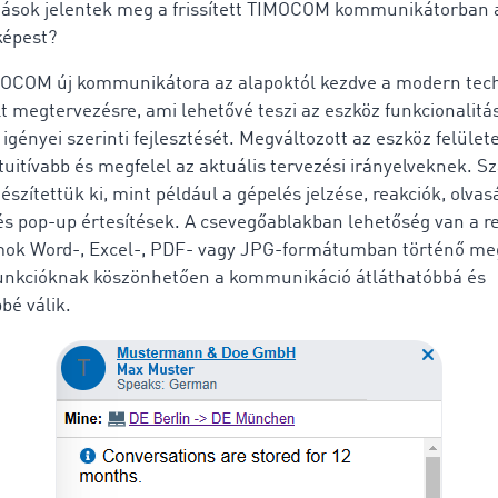
zások jelentek meg a frissített TIMOCOM kommunikátorban 
képest?
MOCOM új kommunikátora az alapoktól kezdve a modern tec
lt megtervezésre, ami lehetővé teszi az eszköz funkcionalit
igényei szerinti fejlesztését. Megváltozott az eszköz felülete
tuitívabb és megfelel az aktuális tervezési irányelveknek. 
észítettük ki, mint például a gépelés jelzése, reakciók, olvas
 és pop-up értesítések. A csevegőablakban lehetőség van a r
k Word-, Excel-, PDF- vagy JPG-formátumban történő me
funkcióknak köszönhetően a kommunikáció átláthatóbbá és
é válik.