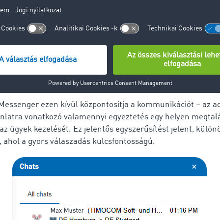
zás és logisztika területén? Milyen előnyökkel rendelkezik a
nos kommunikációval szemben?
MOCOM Messenger természetes választás egyre több felhasz
lönösen azok számára, akik hozzászoktak a közösségi méd
alkalmazásokhoz. Ez egy kényelmes, gyors és intuitív eszkö
ad hoc telefonhívásokat a megállapodásoknak az e-mailes le
kumentálásával.
ssenger ezen kívül központosítja a kommunikációt – az ad
latra vonatkozó valamennyi egyeztetés egy helyen megtalá
az ügyek kezelését. Ez jelentős egyszerűsítést jelent, külö
, ahol a gyors válaszadás kulcsfontosságú.