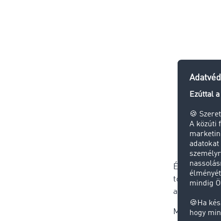
És ami még f
további fejl
amely a logis
Miként váli