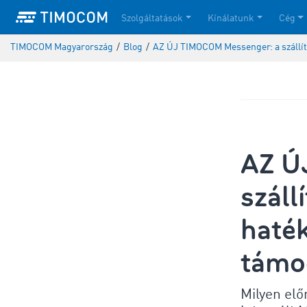
Szolgáltatások
Kínálatunk
Cég
TIMOCOM Magyarország
/
Blog
/
AZ ÚJ TIMOCOM Messenger: a szállí
AZ Ú
száll
haté
támo
Milyen elő