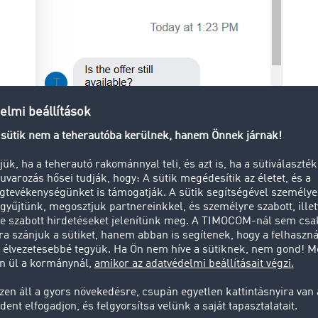
ontosabb, hogy az új technológia óriási lehetőségeket kíná
ődésre. Ez már nem egy statikus eszköz, hanem egy olyan me
ztikai és szállítmányozási ágazat változó igényeivel együtt fe
k a TIMOCOM Messenger nélkülözhetetlen kommunikációs es