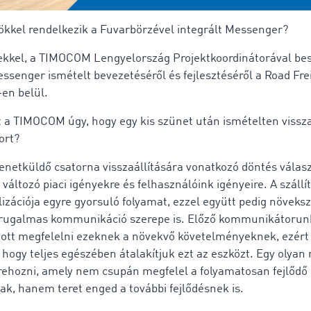
ökkel rendelkezik a Fuvarbörzével integrált Messenger?
kkel, a TIMOCOM Lengyelország Projektkoordinátorával bes
enger ismételt bevezetéséről és fejlesztéséről a Road Fre
en belül.
t a TIMOCOM úgy, hogy egy kis szünet után ismételten visszaá
ort?
enetküldő csatorna visszaállítására vonatkozó döntés válasz
változó piaci igényekre és felhasználóink igényeire. A száll
lizációja egyre gyorsuló folyamat, ezzel együtt pedig növeksz
 rugalmas kommunikáció szerepe is. Előző kommunikátorun
tt megfelelni ezeknek a növekvő követelményeknek, ezért
 hogy teljes egészében átalakítjuk ezt az eszközt. Egy olyan
rehozni, amely nem csupán megfelel a folyamatosan fejlődő
k, hanem teret enged a további fejlődésnek is.