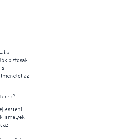
sabb
ók biztosak
 a
átmenetet az
 terén?
jleszteni
ük, amelyek
k az