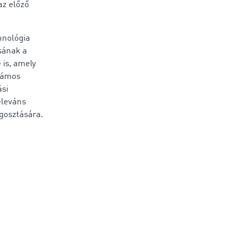
az előző
hnológia
ásának a
 is, amely
Számos
ási
eleváns
gosztására.