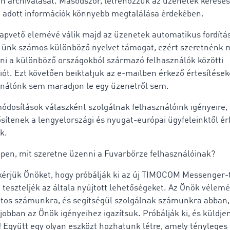
n archiválását. Másodszor, létrehozzuk az üzenetek keresési
az adott információk könnyebb megtalálása érdekében.
apvető elemévé válik majd az üzenetek automatikus fordítás
-ünk számos különböző nyelvet támogat, ezért szeretnénk 
i a különböző országokból származó felhasználók közötti
t. Ezt követően beiktatjuk az e-mailben érkező értesítések
ználónk sem maradjon le egy üzenetről sem.
módosítások válaszként szolgálnak felhasználóink igényeire,
ítenek a lengyelországi és nyugat-európai ügyfeleinktől ér
ek.
pen, mit szeretne üzenni a Fuvarbörze felhasználóinak?
kérjük Önöket, hogy próbálják ki az új TIMOCOM Messenger-t
 teszteljék az általa nyújtott lehetőségeket. Az Önök vélem
ntos számunkra, és segítségül szolgálnak számunkra abban,
jobban az Önök igényeihez igazítsuk. Próbálják ki, és küldj
t! Együtt egy olyan eszközt hozhatunk létre, amely ténylege