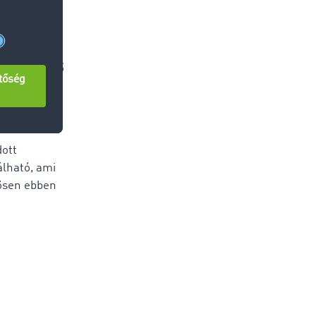
z e-mailes
náló
iában működő
z, amely
velezésre
ott
lható, ami
nösen ebben