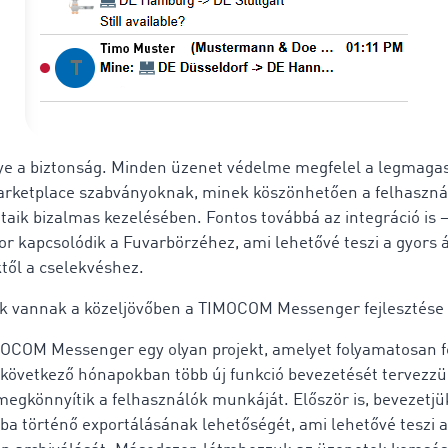
ye a biztonság. Minden üzenet védelme megfelel a legmaga
ketplace szabványoknak, minek köszönhetően a felhasznál
taik bizalmas kezelésében. Fontos továbbá az integráció is –
 kapcsolódik a Fuvarbörzéhez, ami lehetővé teszi a gyors 
től a cselekvéshez.
ik vannak a közeljövőben a TIMOCOM Messenger fejlesztése
OCOM Messenger egy olyan projekt, amelyet folyamatosan fe
lkövetkező hónapokban több új funkció bevezetését tervezz
egkönnyítik a felhasználók munkáját. Először is, bevezetjü
lba történő exportálásának lehetőségét, ami lehetővé teszi a