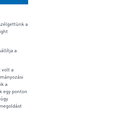
zélgettünk a
ight
llítja a
 volt a
ítmányozási
ik a
k egy ponton
 úgy
 megoldást