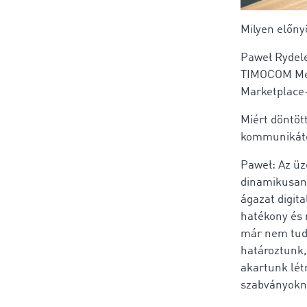
Milyen előny
Paweł Rydele
TIMOCOM Mess
Marketplace-
Miért döntöt
kommunikát
Paweł: Az üz
dinamikusan 
ágazat digita
hatékony és
már nem tudo
határoztunk,
akartunk lét
szabványokna