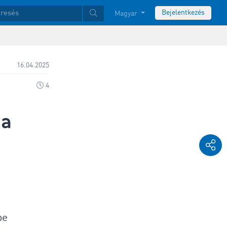
Bejelentkezés
Magyar
16.04.2025
4
 a
be