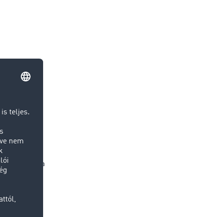
l számunkra a
goldás,
jlődik.
zközzé a