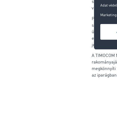
szállítmányo
vagy telefo
Paweł: A TI
számára, kü
üzenetküldő 
egyesíti az 
jellemző do
A TIMOCOM Me
rakományaján
megkönnyíti 
az iparágban