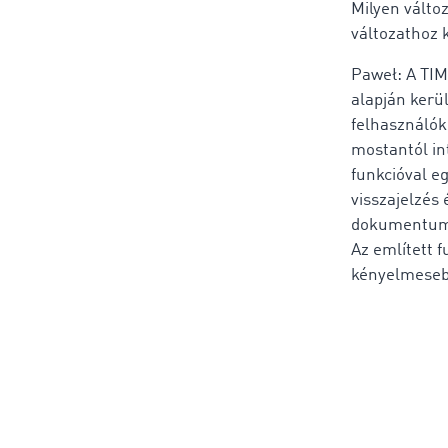
Milyen válto
változathoz 
Paweł: A TI
alapján kerü
felhasználók 
mostantól in
funkcióval eg
visszajelzés
dokumentumo
Az említett 
kényelmesebb