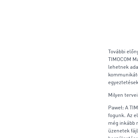
További előn
TIMOCOM Mar
lehetnek ada
kommunikátor
egyeztetések
Milyen terve
Paweł: A TIM
fogunk. Az e
még inkább m
üzenetek fáj