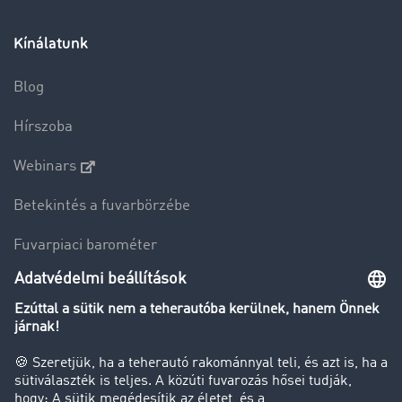
Kínálatunk
Blog
Hírszoba
Webinars
Betekintés a fuvarbörzébe
Fuvarpiaci barométer
Transzportlexikon
Tehergépkocsi-forgalomkorlátozás
Cég