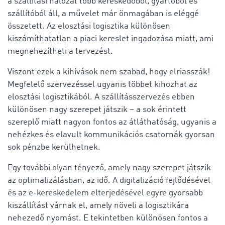
a szállítási hálózat több kereskedőből, gyártóból és
szállítóból áll, a művelet már önmagában is eléggé
összetett. Az elosztási logisztika különösen
kiszámíthatatlan a piaci kereslet ingadozása miatt, ami
megnehezítheti a tervezést.
Viszont ezek a kihívások nem szabad, hogy elriasszák!
Megfelelő szervezéssel ugyanis többet kihozhat az
elosztási logisztikából. A szállításszervezés ebben
különösen nagy szerepet játszik – a sok érintett
szereplő miatt nagyon fontos az átláthatóság, ugyanis a
nehézkes és elavult kommunikációs csatornák gyorsan
sok pénzbe kerülhetnek.
Egy további olyan tényező, amely nagy szerepet játszik
az optimalizálásban, az idő. A digitalizáció fejlődésével
és az e-kereskedelem elterjedésével egyre gyorsabb
kiszállítást várnak el, amely növeli a logisztikára
nehezedő nyomást. E tekintetben különösen fontos a