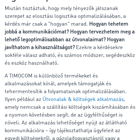
Miután tisztáztuk, hogy mely tényezők játszanak
szerepet az elosztási logisztika optimalizálásában, a
kérdés már csak a "hogyan" marad.
Hogyan tehetem
jobbá a kommunikációmat? Hogyan tervezhetem meg a
lehető legoptimálisabban az útvonalaimat? Hogyan
javíthatom a kihasználtságot?
Ezekre a kérdésekre
sokféle válasz adható, és számos módszer, segédeszköz
és eszköz használható.
A TIMOCOM is különböző termékeket és
alkalmazásokat kínál, amelyek támogatják és
tehermentesítik a folyamatainak optimalizálásában.
Ilyen például az
Útvonalak & költségek alkalmazás
,
amely nemcsak a szállítási költségek kiszámításában és
a nyomon követésben segít, de az ügyfélhűséget is
növeli. Az alkalmazás lehetőséget nyújt az átlátható
kommunikációra – így tájékoztathatja ügyfeleit az
egyedi költségekről, a gázolajfogyasztásról vagy a