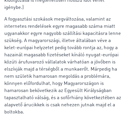
kidolgozása is meglehetősen hosszú időt vehet
igénybe.)
A fogyasztási szokások megváltozása, valamint az
internetes rendelések egyre magasabb száma miatt
ugyanakkor egyre nagyobb szállítási kapacitásra lenne
szükség. A magyarországi, illetve általában véve a
kelet-európai helyzetet pedig tovább rontja az, hogy a
hazainál magasabb fizetéseket kínáló nyugat-európai
közúti árufuvarozó vállalatok várhatóan a jövőben is
elszívják majd a térségből a munkaerőt. Márpedig ha
nem születik hamarosan megoldás a problémára,
könnyen előfordulhat, hogy Magyarországon is
hamarosan bekövetkezik az Egyesült Királyságban
tapasztalható válság, és a sofőrhiány következtében az
alapvető árucikkek is csak nehezen jutnak majd el a
boltokba.