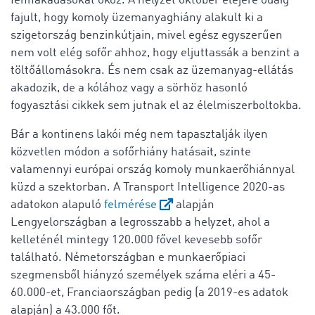
fennakadásokat okoz. A helyzet október elejére odáig
fajult, hogy komoly üzemanyaghiány alakult ki a
szigetország benzinkútjain, mivel egész egyszerűen
nem volt elég sofőr ahhoz, hogy eljuttassák a benzint a
töltőállomásokra. És nem csak az üzemanyag-ellátás
akadozik, de a kólához vagy a sörhöz hasonló
fogyasztási cikkek sem jutnak el az élelmiszerboltokba.
Bár a kontinens lakói még nem tapasztalják ilyen
közvetlen módon a sofőrhiány hatásait, szinte
valamennyi európai ország komoly munkaerőhiánnyal
küzd a szektorban. A Transport Intelligence 2020-as
adatokon alapuló
felmérése
alapján
Lengyelországban a legrosszabb a helyzet, ahol a
kelleténél mintegy 120.000 fővel kevesebb sofőr
található. Németországban e munkaerőpiaci
szegmensből hiányzó személyek száma eléri a 45-
60.000-et, Franciaországban pedig (a 2019-es adatok
alapján) a 43.000 főt.