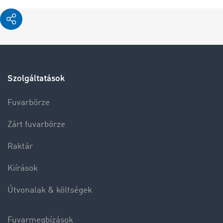
Szolgáltatások
Fuvarbörze
Zárt fuvarbörze
Raktár
Kiírások
Útvonalak & költségek
Fuvarmegbízások