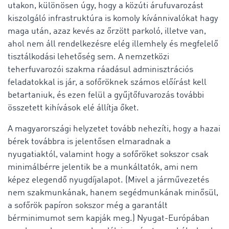
utakon, különösen úgy, hogy a közúti árufuvarozást
kiszolgáló infrastruktúra is komoly kívánnivalókat hagy
maga után, azaz kevés az őrzött parkoló, illetve van,
ahol nem áll rendelkezésre elég illemhely és megfelelő
tisztálkodási lehetőség sem. A nemzetközi
teherfuvarozói szakma ráadásul adminisztrációs
feladatokkal is jár, a sofőröknek számos előírást kell
betartaniuk, és ezen felül a gyűjtőfuvarozás további
összetett kihívások elé állítja őket.
A magyarországi helyzetet tovább nehezíti, hogy a hazai
bérek továbbra is jelentősen elmaradnak a
nyugatiaktól, valamint hogy a sofőröket sokszor csak
minimálbérre jelentik be a munkáltatók, ami nem
képez elegendő nyugdíjalapot. (Mivel a járművezetés
nem szakmunkának, hanem segédmunkának minősül,
a sofőrök papíron sokszor még a garantált
bérminimumot sem kapják meg.) Nyugat-Európában