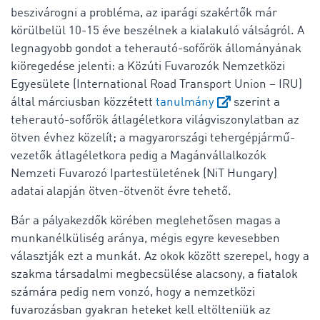
beszivárogni a probléma, az iparági szakértők már
körülbelül 10-15 éve beszélnek a kialakuló válságról. A
legnagyobb gondot a teherautó-sofőrök állományának
kiöregedése jelenti: a Közúti Fuvarozók Nemzetközi
Egyesülete (International Road Transport Union – IRU)
által márciusban közzétett
tanulmány
szerint a
teherautó-sofőrök átlagéletkora világviszonylatban az
ötven évhez közelít; a magyarországi tehergépjármű-
vezetők átlagéletkora pedig a Magánvállalkozók
Nemzeti Fuvarozó Ipartestületének (NiT Hungary)
adatai alapján ötven-ötvenöt évre tehető.
Bár a pályakezdők körében meglehetősen magas a
munkanélküliség aránya, mégis egyre kevesebben
választják ezt a munkát. Az okok között szerepel, hogy a
szakma társadalmi megbecsülése alacsony, a fiatalok
számára pedig nem vonzó, hogy a nemzetközi
fuvarozásban gyakran heteket kell eltölteniük az