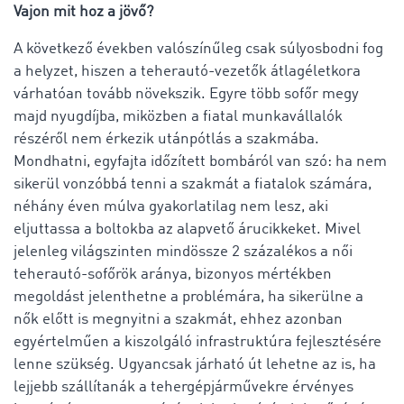
Vajon mit hoz a jövő
?
A következő években valószínűleg csak súlyosbodni fog
a helyzet, hiszen a teherautó-vezetők átlagéletkora
várhatóan tovább növekszik. Egyre több sofőr megy
majd nyugdíjba, miközben a fiatal munkavállalók
részéről nem érkezik utánpótlás a szakmába.
Mondhatni, egyfajta időzített bombáról van szó: ha nem
sikerül vonzóbbá tenni a szakmát a fiatalok számára,
néhány éven múlva gyakorlatilag nem lesz, aki
eljuttassa a boltokba az alapvető árucikkeket. Mivel
jelenleg világszinten mindössze 2 százalékos a női
teherautó-sofőrök aránya, bizonyos mértékben
megoldást jelenthetne a problémára, ha sikerülne a
nők előtt is megnyitni a szakmát, ehhez azonban
egyértelműen a kiszolgáló infrastruktúra fejlesztésére
lenne szükség. Ugyancsak járható út lehetne az is, ha
lejjebb szállítanák a tehergépjárművekre érvényes