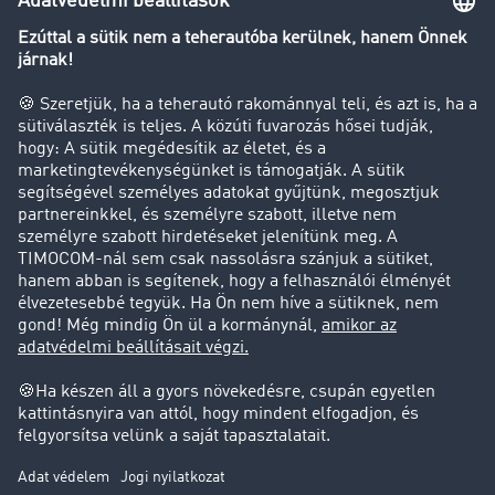
Transzportlexikon
Tehergépkocsi-forgalomkorlátozás
Cég
Sikertörténetek
Ügyfél hoz ügyfelet
Jogi információk
Impresszum
ÁSZF
Adatvédelem
süti-beállítások