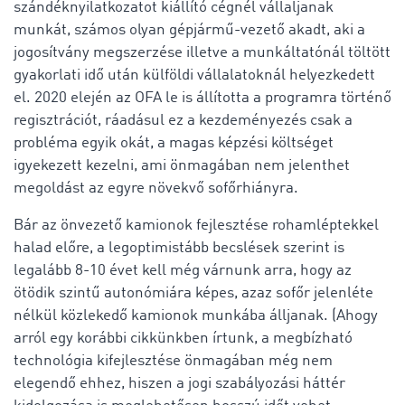
szándéknyilatkozatot kiállító cégnél vállaljanak
munkát, számos olyan gépjármű-vezető akadt, aki a
jogosítvány megszerzése illetve a munkáltatónál töltött
gyakorlati idő után külföldi vállalatoknál helyezkedett
el. 2020 elején az OFA le is állította a programra történő
regisztrációt, ráadásul ez a kezdeményezés csak a
probléma egyik okát, a magas képzési költséget
igyekezett kezelni, ami önmagában nem jelenthet
megoldást az egyre növekvő sofőrhiányra.
Bár az önvezető kamionok fejlesztése rohamléptekkel
halad előre, a legoptimistább becslések szerint is
legalább 8-10 évet kell még várnunk arra, hogy az
ötödik szintű autonómiára képes, azaz sofőr jelenléte
nélkül közlekedő kamionok munkába álljanak. (Ahogy
arról egy korábbi cikkünkben írtunk, a megbízható
technológia kifejlesztése önmagában még nem
elegendő ehhez, hiszen a jogi szabályozási háttér