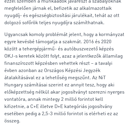
ezzel szemben a munkaadók javarészt a szabályoknak
megfelelően járnak el, befizetik az alkalmazottaik
nyugdíj- és egészségbiztosítási járulékait, tehát az ott
dolgozó sofőrök teljes nyugdíjra számíthatnak.
Ugyancsak komoly problémát jelent, hogy a kormányzat
egyre kevésbé támogatja a szakmát. 2016 és 2020
között a tehergépjármű- és autóbuszvezető képzés
OKJ-s keretek között folyt, azaz a jelentkezők államilag
finanszírozott képzésben vehettek részt – a tavalyi
évben azonban az Országos Képzési Jegyzék
átalakításával ez a lehetőség megszűnt. Az NiT
Hungary számításai szerint ez annyit tesz, hogy aki
előképzettség nélkül akar jogosítványt szerezni nyerges
vontatóra, annak mintegy 2 millió forintot kell
kifizetnie, a C+E illetve D+E kategóriás jogosítvány
esetében pedig a 2,5-3 millió forintot is elérheti ez az
összeg.