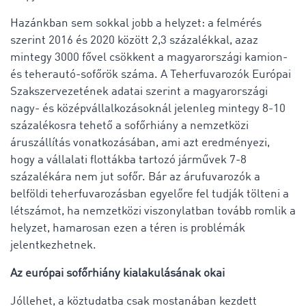
Hazánkban sem sokkal jobb a helyzet: a felmérés
szerint 2016 és 2020 között 2,3 százalékkal, azaz
mintegy 3000 fővel csökkent a magyarországi kamion-
és teherautó-sofőrök száma. A Teherfuvarozók Európai
Szakszervezetének adatai szerint a magyarországi
nagy- és középvállalkozásoknál jelenleg mintegy 8-10
százalékosra tehető a sofőrhiány a nemzetközi
áruszállítás vonatkozásában, ami azt eredményezi,
hogy a vállalati flottákba tartozó járművek 7-8
százalékára nem jut sofőr. Bár az árufuvarozók a
belföldi teherfuvarozásban egyelőre fel tudják tölteni a
létszámot, ha nemzetközi viszonylatban tovább romlik a
helyzet, hamarosan ezen a téren is problémák
jelentkezhetnek.
Az európai sofőrhiány kialakulásának okai
Jóllehet, a köztudatba csak mostanában kezdett