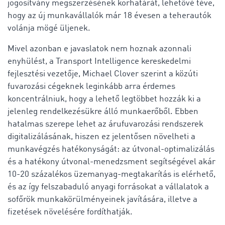
jogosítvány megszerzésének korhatárát, lehetővé téve,
hogy az új munkavállalók már 18 évesen a teherautók
volánja mögé üljenek.
Mivel azonban e javaslatok nem hoznak azonnali
enyhülést, a Transport Intelligence kereskedelmi
fejlesztési vezetője, Michael Clover szerint a közúti
fuvarozási cégeknek leginkább arra érdemes
koncentrálniuk, hogy a lehető legtöbbet hozzák ki a
jelenleg rendelkezésükre álló munkaerőből. Ebben
hatalmas szerepe lehet az árufuvarozási rendszerek
digitalizálásának, hiszen ez jelentősen növelheti a
munkavégzés hatékonyságát: az útvonal-optimalizálás
és a hatékony útvonal-menedzsment segítségével akár
10-20 százalékos üzemanyag-megtakarítás is elérhető,
és az így felszabaduló anyagi forrásokat a vállalatok a
sofőrök munkakörülményeinek javítására, illetve a
fizetések növelésére fordíthatják.