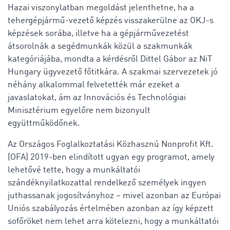
Hazai viszonylatban megoldást jelenthetne, ha a
tehergépjármű-vezető képzés visszakerülne az OKJ-s
képzések sorába, illetve ha a gépjárművezetést
átsorolnák a segédmunkák közül a szakmunkák
kategóriájába, mondta a kérdésről Dittel Gábor az NiT
Hungary ügyvezető főtitkára. A szakmai szervezetek jó
néhány alkalommal felvetették már ezeket a
javaslatokat, ám az Innovációs és Technológiai
Minisztérium egyelőre nem bizonyult
együttműködőnek.
Az Országos Foglalkoztatási Közhasznú Nonprofit Kft.
(OFA) 2019-ben elindított ugyan egy programot, amely
lehetővé tette, hogy a munkáltatói
szándéknyilatkozattal rendelkező személyek ingyen
juthassanak jogosítványhoz – mivel azonban az Európai
Uniós szabályozás értelmében azonban az így képzett
sofőröket nem lehet arra kötelezni, hogy a munkáltatói