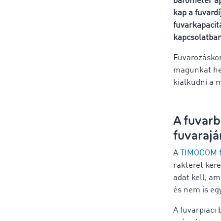
barométer app
kap a fuvard
fuvarkapacit
kapcsolatban
Fuvarozáskor
magunkat hel
kialkudni a 
A fuvarb
fuvaraj
A
TIMOCOM f
rakteret ker
adat kell, a
és nem is egy
A fuvarpiaci