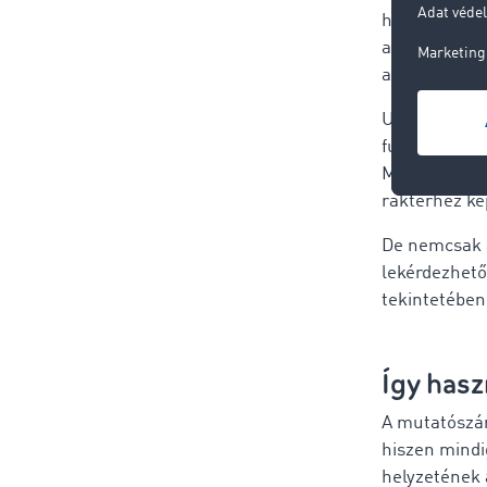
hogy a fuvar
alakulása ez
a 2020-as évt
Ugyanezen a
fuvartöbblet
Magyarország
raktérhez ké
De nemcsak a
lekérdezhető
tekintetében
Így hasz
A mutatószám
hiszen mindi
helyzetének 