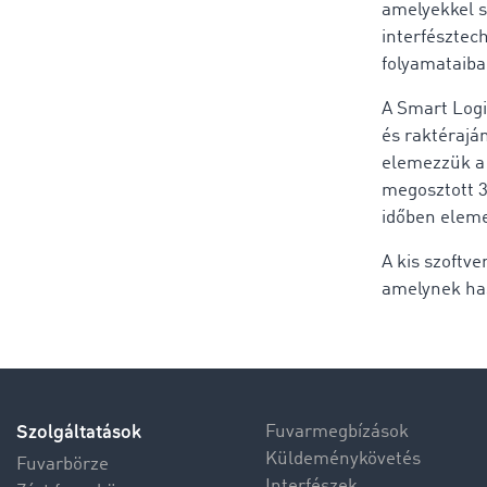
amelyekkel s
interfésztec
folyamataiba
A Smart Logis
és raktérajá
elemezzük a 
megosztott 3
időben elemez
A kis szoftv
amelynek has
Szolgáltatások
Fuvarmegbízások
Küldeménykövetés
Fuvarbörze
Interfészek