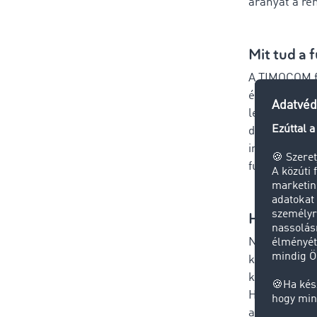
arányát a re
Mit tud a 
A TIMOCOM fu
és raktérkap
lekérdezhető
diszpozíciót
ingadozások.
fuvardíj kalk
Hogyan mű
Nézzünk néhá
követhető ny
kiválasztott 
Honnan és Ho
augusztus 15