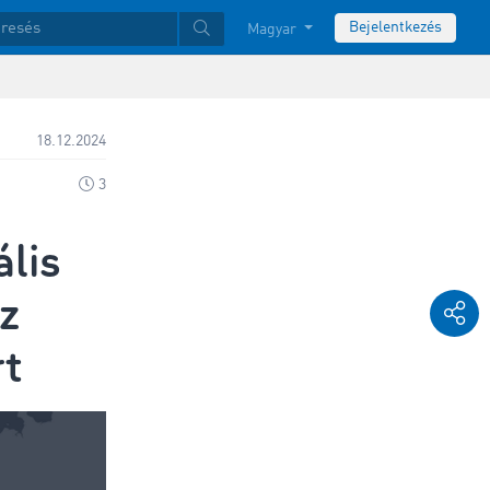
Bejelentkezés
Magyar
18.12.2024
3
ális
az
rt