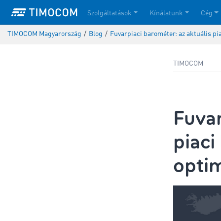
Szolgáltatások
Kínálatunk
Cég
TIMOCOM Magyarország
/
Blog
/
Fuvarpiaci barométer: az aktuális pia
TIMOCOM
Fuvar
piaci
optim