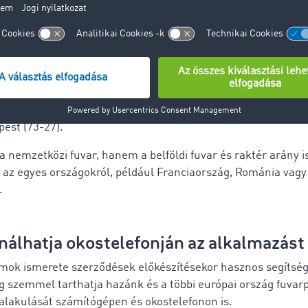
ok és rakterek aránya 50-50 százalék. Lejjebb görgetve “A f
en az útviszonylaton éves összevetésben (%-ban)” alcím alat
ől kezdve jelzi az adatokat.
 napon a Magyarországról Németországba irányuló fuvarok
 figyelhető meg (az arány 78-22 a fuvar javára), Németorszá
ra irányuló fuvaroknál viszont valamivel kisebb a fuvartöbb
pest (73-27).
 nemzetközi fuvar, hanem a belföldi fuvar és raktér arány i
 az egyes országokról, például Franciaország, Románia vag
.
nálhatja okostelefonján az alkalmazást
ok ismerete szerződések előkészítésekor hasznos segítség
g szemmel tarthatja hazánk és a többi európai ország fuvarp
alakulását számítógépen és okostelefonon is.