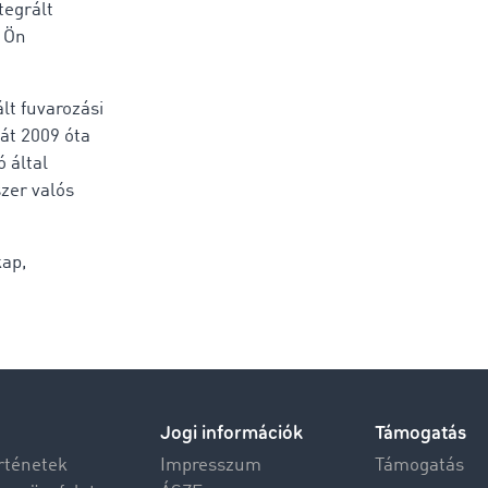
tegrált
z Ön
lt fuvarozási
át 2009 óta
 által
zer valós
kap,
Jogi információk
Támogatás
rténetek
Impresszum
Támogatás