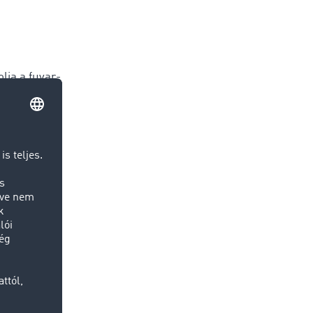
lja a fuvar-
ai is
yabb
z és a
tva úgy
zlása “A
eállítjuk a
2022.
fikonon,