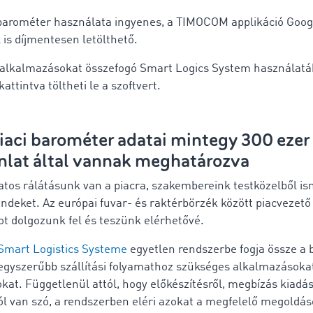
 barométer használata ingyenes, a TIMOCOM applikáció Goog
 is díjmentesen letölthető.
alkalmazásokat összefogó Smart Logics System használatá
kattintva töltheti le a szoftvert.
iaci barométer adatai mintegy 300 ezer
nlat által vannak meghatározva
atos rálátásunk van a piacra, szakembereink testközelből is
rendeket. Az európai fuvar- és raktérbörzék között piacvezet
t dolgozunk fel és teszünk elérhetővé.
Smart Logistics Systeme
egyetlen rendszerbe fogja össze a 
egyszerűbb szállítási folyamathoz szükséges alkalmazásoka
okat. Függetlenül attól, hogy előkészítésről, megbízás kiadá
ól van szó, a rendszerben eléri azokat a megfelelő megoldás