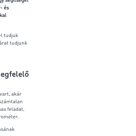
gy segítséget
- és
kal
l tudjuk
árat tudjunk
megfelelő
vart, akár
 számtalan
as feladat,
arométer.
lásának