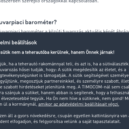
ndszerben szereplő országokkal kapcsolatban.
fuvarpiaci barométer?
varpiaci barométer a közúti fuvarozás aktuális képét ábrázo
acitások tekintetében. 46 európai ország országos viszonylat
k. A fuvarpiaci barométer segítséget nyújt Önnek a hatékon
ervezéshez, valamint segítségével szemmel tarthatók a piaci
 Ezen kívül megbízható adatbázist jelent az ártárgyalásokho
ulációkhoz.
ködik a fuvarpiaci barométer?
ny példát! A TIMOCOM fuvarpiaci barométer oldalra kattin
omon hétről hétre a fuvarok és a rakterek százalékos megos
viszonylathoz tartozó fuvar- és raktérarány” alcím alatt, ha b
vá pontok alatt a legördülő menüben a kívánt úti célokat. 
-én például Szlovéniából Romániába tartva az látható a gra