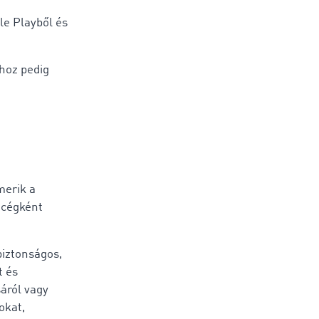
le Playből és
hoz pedig
merik a
ő cégként
biztonságos,
t és
sáról vagy
okat,