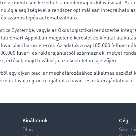
tresszmentesen kezelheti a mindennapos kihívásokat. Az in
hnológia segítségével a rendszer optimálisan integrálható a
 és számos lépés automatizálható.
tics Systembe, vagyis az Okos logisztikai rendszerbe integrá
nlati Smart Appokban megjelenő kereslet és kínálat alakulás
fuvarpiaci barométerrel. Az adatok a napi 85.000 felhasználó
00.000 fuvar- és raktérajánlatból származnak, melyet rends
, értékel, majd továbbítja az okostelefon kijelzőjére.
erből egy olyan piaci ár meghatározásához alkalmas eszközt 
ználatával rögtön reagálhat a fuvar- és raktérajánlatokra.
Kínálatunk
Cég
Blog
Sikertö