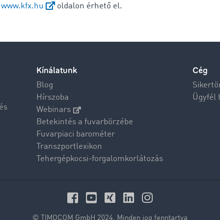
a
www.kfx.hu
oldalon érhető el.
Kínálatunk
Cég
Blog
Sikertö
Hírszoba
Ügyfél 
és
Webinars
Betekintés a fuvarbörzébe
Fuvarpiaci barométer
Transzportlexikon
Tehergépkocsi-forgalomkorlátozás
© TIMOCOM GmbH 2024. Minden jog fenntartva