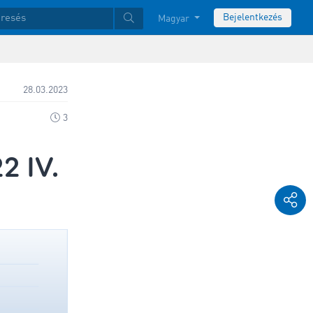
Bejelentkezés
Magyar
28.03.2023
3
2 IV.