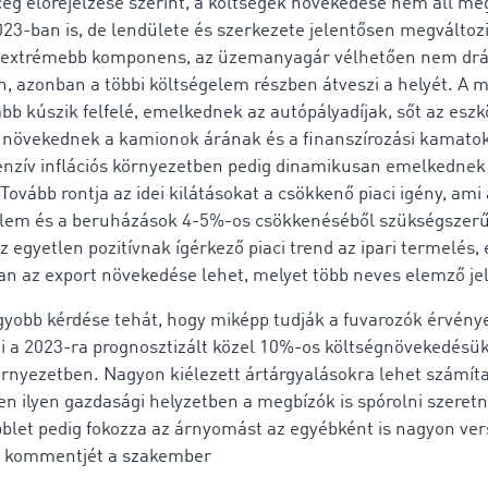
ég előrejelzése szerint, a költségek növekedése nem áll m
023-ban is, de lendülete és szerkezete jelentősen megváltozi
gextrémebb komponens, az üzemanyagár vélhetően nem drá
n, azonban a többi költségelem részben átveszi a helyét. A
ább kúszik felfelé, emelkednek az autópályadíjak, sőt az esz
n növekednek a kamionok árának és a finanszírozási kamat
tenzív inflációs környezetben pedig dinamikusan emelkednek
 Tovább rontja az idei kilátásokat a csökkenő piaci igény, ami 
elem és a beruházások 4-5%-os csökkenéséből szükségszer
z egyetlen pozitívnak ígérkező piaci trend az ipari termelés, 
 az export növekedése lehet, melyet több neves elemző jel
gyobb kérdése tehát, hogy miképp tudják a fuvarozók érvénye
i a 2023-ra prognosztizált közel 10%-os költségnövekedésük
örnyezetben. Nagyon kiélezett ártárgyalásokra lehet számíta
zen ilyen gazdasági helyzetben a megbízók is spórolni szeret
bblet pedig fokozza az árnyomást az egyébként is nagyon ver
a kommentjét a szakember