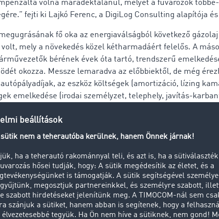
mpenzálta volna maradéktalanul, melyet a fuvarozók többé-
gére.” fejti ki Lajkó Ferenc, a DigiLog Consulting alapítója é
megugrásának fő oka az energiaválságból következő gázolaj
volt, mely a növekedés közel kétharmadáért felelős. A máso
árművezetők bérének évek óta tartó, trendszerű emelkedése
ödét okozza. Messze lemaradva az előbbiektől, de még érez
autópályadíjak, az eszköz költségek (amortizáció, lízing kam
ek emelkedése (irodai személyzet, telephely, javítás-karbant
lni, hogy az év utolsó 3 hónapjában már a hatékonyság és
ég sem tompította a fenti negatív hatásokat, ugyanis már v
gisztikai szolgáltatások iránt.
anyagárak intenzívebb emelkedése és a nemzetközi fuvaroz
gítő forintgyengülés okozta a belföldi és a nemzetközi fuvar
entős különbséget, tovább növelve ezzel a hazai infláció átlag 
arozási Árindex aktuális értéke 2022 IV. negyedévére vonatk