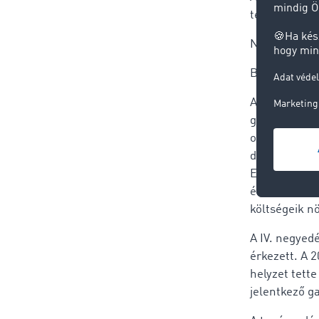
teljes évhez 
Nemzetközi f
Belföldi fuv
A diagram ér
gazdasági ha
os, a belföl
díjszinthez v
Ehhez képest
értek el. A n
költségeik n
A IV. negyed
érkezett. A 
helyzet tett
jelentkező g