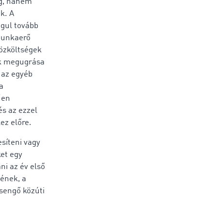
eg, hanem
k. A
gul tovább
 munkaerő
közköltségek
ok megugrása
 az egyéb
a
űen
és az ezzel
ez előre.
síteni vagy
et egy
ni az év első
nének, a
sengő közúti