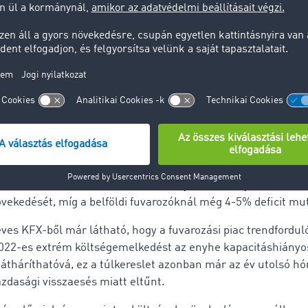
viszonyítva (2022 IX-XII hó/2021 I-XII hó)
uvarozás esetén: 125,1%
arozás esetén: 134,9%
tékei azt mutatják, hogy a 2022 IV. negyedévében jelentkeze
tás okozta költségnövekedést a nemzetközi fuvarozás eset
di fuvarozás esetében 35,1%-os díjemelés kompenzálná (a 20
iszonyítva).
 a fuvarozók nemzetköziben 24,1%, belföldön pedig 30,3%-o
emzetközi fuvarozók tehát, szinte teljesen érvényesíteni tud
övekedését, míg a belföldi fuvarozóknál még 4-5% deficit mu
éves KFX-ből már látható, hogy a fuvarozási piac trendfordu
2022-es extrém költségemelkedést az enyhe kapacitáshiányos
e átháríthatóvá, ez a túlkereslet azonban már az év utolsó h
azdasági visszaesés miatt eltűnt.