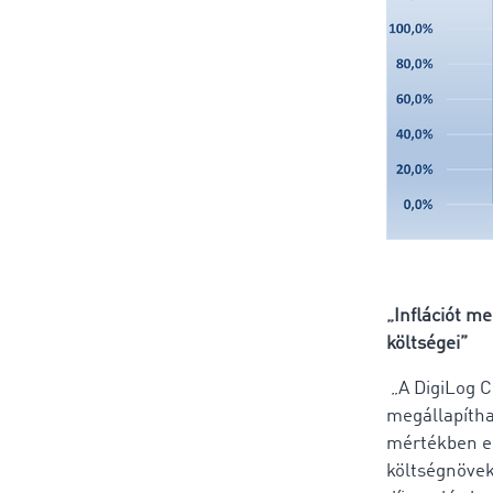
„Inflációt m
költségei”
„A DigiLog C
megállapítha
mértékben em
költségnövek