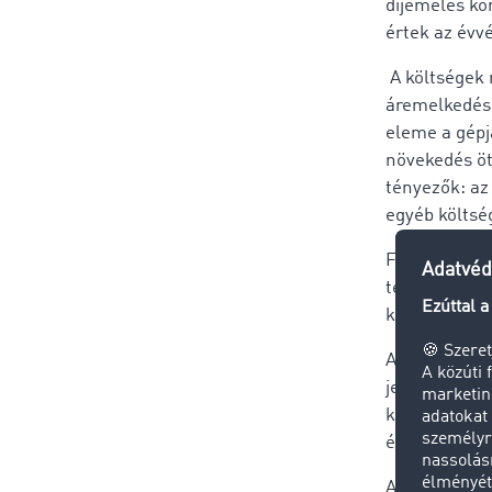
díjemelés ko
értek az évvé
A költségek 
áremelkedés 
eleme a gépj
növekedés öt
tényezők: az 
egyéb költség
Fontos kieme
termelékenys
kereslet a lo
A hazai üzem
jelentősen se
kialakult jel
értékét.
A Közúti Fuv