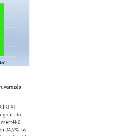
fuvarozás
l (KFX)
 meghaladó
t mértékű
ben 34,9%-os