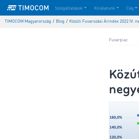
Szolgáltatások
Kínálatunk
Cég
TIMOCOM Magyarország
/
Blog
/
Közúti Fuvarozási Árindex 2022 IV. n
Fuvarpiac
Közút
negye