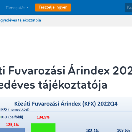
Tesztelje ingyen
Támogatás
egyedéves tájékoztatója
i Fuvarozási Árindex 202
déves tájékoztatója