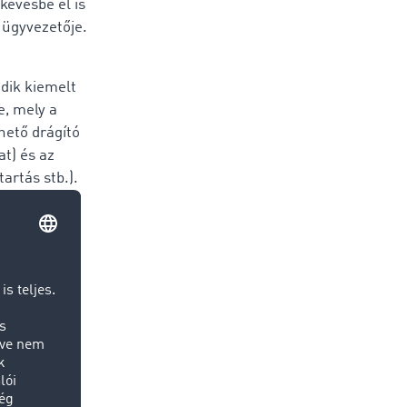
kevésbé el is
s ügyvezetője.
dik kiemelt
, mely a
hető drágító
at) és az
artás stb.).
isszaesett a
ást
ozás között
feletti
ozóan, 2021