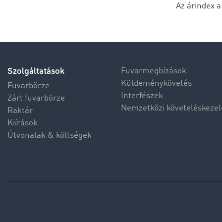
Az árindex 
Szolgáltatások
Fuvarmegbízások
Küldeménykövetés
Fuvarbörze
Interfészek
Zárt fuvarbörze
Nemzetközi követeléskezel
Raktár
Kiírások
Útvonalak & költségek