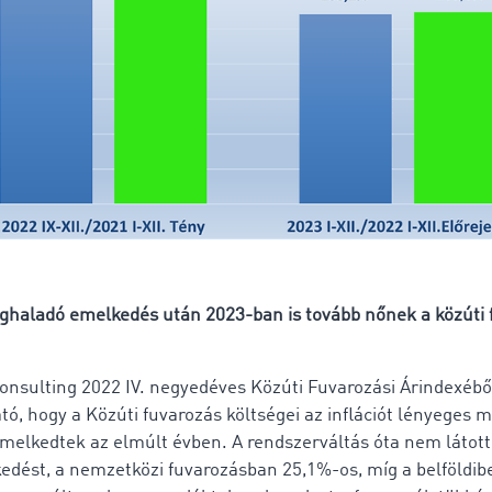
eghaladó emelkedés után 2023-ban is tovább nőnek a közúti 
onsulting 2022 IV. negyedéves Közúti Fuvarozási Árindexébő
tó, hogy a Közúti fuvarozás költségei az inflációt lényeges
elkedtek az elmúlt évben. A rendszerváltás óta nem látot
edést, a nemzetközi fuvarozásban 25,1%-os, míg a belföldi