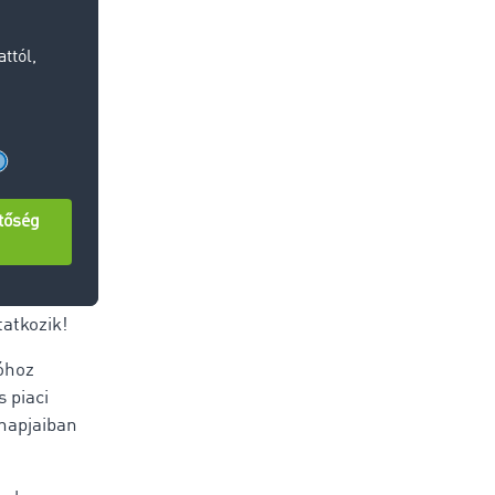
tt összes
ében 25,9%-
21-es
s díjemelést
ták a
tatkozik!
lóhoz
 piaci
ónapjaiban