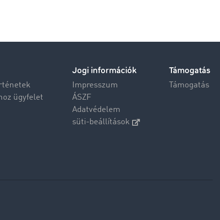
Jogi információk
Támogatás
rténetek
Impresszum
Támogatás
hoz ügyfelet
ÁSZF
Adatvédelem
süti-beállítások