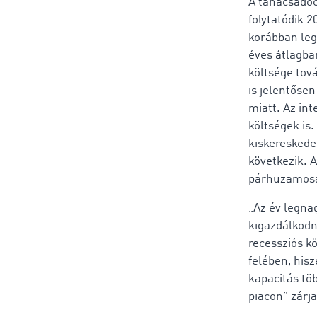
A tanácsadóc
folytatódik 2
korábban le
éves átlagba
költsége tov
is jelentőse
miatt. Az in
költségek is.
kiskeresked
következik. A
párhuzamosan
„Az év legna
kigazdálkodn
recessziós k
felében, his
kapacitás tö
piacon” zárj