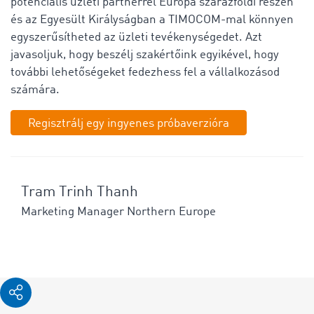
potenciális üzleti partnerrel Európa szárazföldi részén
és az Egyesült Királyságban a TIMOCOM-mal könnyen
egyszerűsítheted az üzleti tevékenységedet. Azt
javasoljuk, hogy beszélj szakértőink egyikével, hogy
további lehetőségeket fedezhess fel a vállalkozásod
számára.
Regisztrálj egy ingyenes próbaverzióra
Tram Trinh Thanh
Marketing Manager Northern Europe