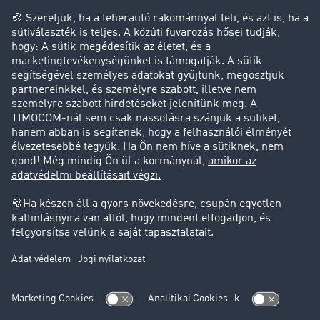
Cég
Sikertörténetek
Ügyfél hoz ügyfelet
Jogi információk
Impresszum
ÁSZF
Adatvédelem
süti-beállítások
Támogatás
Támogatás