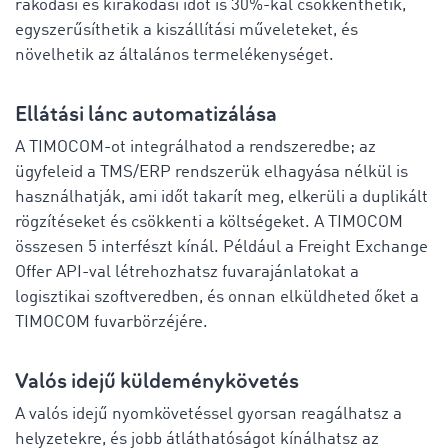
rakodási és kirakodási időt is 30%-kal csökkenthetik,
egyszerűsíthetik a kiszállítási műveleteket, és
növelhetik az általános termelékenységet.
Ellátási lánc automatizálása
A TIMOCOM-ot integrálhatod a rendszeredbe; az
ügyfeleid a TMS/ERP rendszerük elhagyása nélkül is
használhatják, ami időt takarít meg, elkerüli a duplikált
rögzítéseket és csökkenti a költségeket. A TIMOCOM
összesen 5 interfészt kínál. Például a Freight Exchange
Offer API-val létrehozhatsz fuvarajánlatokat a
logisztikai szoftveredben, és onnan elküldheted őket a
TIMOCOM fuvarbörzéjére.
Valós idejű küldeménykövetés
A valós idejű nyomkövetéssel gyorsan reagálhatsz a
helyzetekre, és jobb átláthatóságot kínálhatsz az