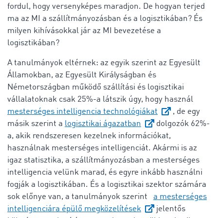
fordul, hogy versenyképes maradjon. De hogyan terjed
ma az MI a szállítmányozásban és a logisztikában? És
milyen kihívásokkal jár az MI bevezetése a
logisztikában?
A tanulmányok eltérnek: az egyik szerint az Egyesült
Államokban, az Egyesült Királyságban és
Németországban működő szállítási és logisztikai
vállalatoknak csak 25%-a látszik úgy, hogy használ
mesterséges intelligencia technológiákat
, de egy
másik szerint a
logisztikai ágazatban
dolgozók 62%-
a, akik rendszeresen kezelnek információkat,
használnak mesterséges intelligenciát. Akármi is az
igaz statisztika, a szállítmányozásban a mesterséges
intelligencia velünk marad, és egyre inkább használni
fogják a logisztikában. És a logisztikai szektor számára
sok előnye van, a tanulmányok szerint
a mesterséges
intelligenciára épülő megközelítések
jelentős