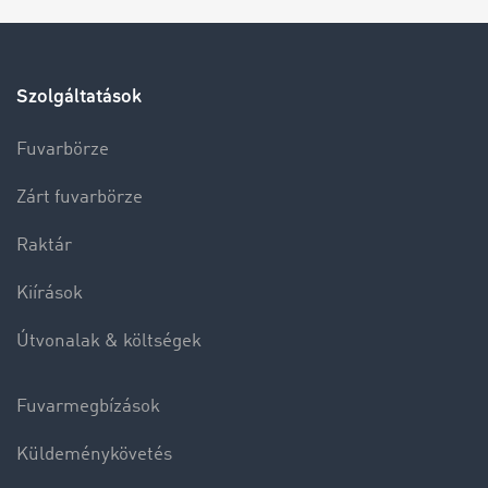
Szolgáltatások
Fuvarbörze
Zárt fuvarbörze
Raktár
Kiírások
Útvonalak & költségek
Fuvarmegbízások
Küldeménykövetés