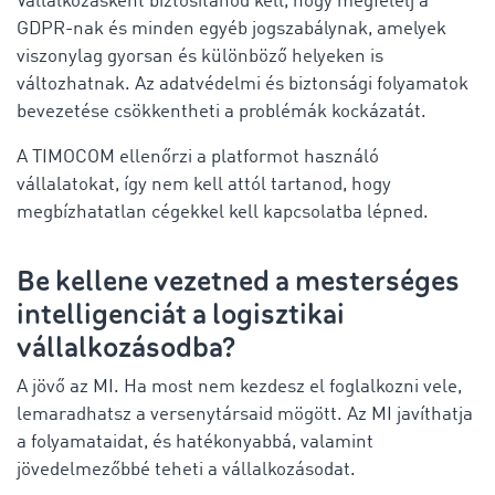
Vállalkozásként biztosítanod kell, hogy megfelelj a
GDPR-nak és minden egyéb jogszabálynak, amelyek
viszonylag gyorsan és különböző helyeken is
változhatnak. Az adatvédelmi és biztonsági folyamatok
bevezetése csökkentheti a problémák kockázatát.
A TIMOCOM ellenőrzi a platformot használó
vállalatokat, így nem kell attól tartanod, hogy
megbízhatatlan cégekkel kell kapcsolatba lépned.
Be kellene vezetned a mesterséges
intelligenciát a logisztikai
vállalkozásodba?
A jövő az MI. Ha most nem kezdesz el foglalkozni vele,
lemaradhatsz a versenytársaid mögött. Az MI javíthatja
a folyamataidat, és hatékonyabbá, valamint
jövedelmezőbbé teheti a vállalkozásodat.