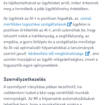
és tájékoztathatod az ügyfeleket arról, mikor érkeznek
meg a termékeik a jobb ügyfélélmény érdekében.
Az ügyfelek az AI-t is pozitívan fogadták, az
utolsó
mérföldes logisztikai szolgáltatások
ügyfelei is
pozitívan értékelték az AI-t, arról számoltak be, hogy
tetszett nekik a hatékonyság, a segítőkészség, az
empátia, a gyors fellépés és a szolgáltatás minősége.
Az AI-val optimalizált folyamatokkal a tanulmányok
szerint javult
kézbesítési idő megbízhatósága
, ami
szintén hozzájárul az ügyfél-elégedettséghez, mivel a
fogyasztók egyre igényesebbek.
Személyzetkezelés
A személyzet irányítása jobban kezelhető, ha
csökkenteni tudod a kézi vagy ismétlődő munkák
mennyiségét. Az MI a folyamatok automatizálásával
lehetővé teszi, hogy a munkatársak azokra a