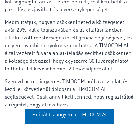
költségmegtakarítást teremthetnek, csökkenthetik a
pazarlást és javíthatják a versenyképességet.
Megmutatjuk, hogyan csökkentheted a költségeidet
akár 20%-kal a logisztikában és az ellátási láncban
alkalmazott mesterséges intelligencia segítségével, és
milyen további előnyökre számíthatsz. A TIMOCOM AI
által vezérelt fuvarajánlat-feladás segíthet csökkenteni
a költségeidet azzal, hogy egyszerre 30 fuvarajánlatot
tölthetsz fel kevesebb mint 20 másodperc alatt.
Szerezd be ma ingyenes TIMOCOM próbaverziódat, és
kezdj el közvetlenül dolgozni a TIMOCOM AI
segítségével. Csak annyit kell tenned, hogy
regisztrálod
a cégedet
, hogy elkezdhess.
Próbáld ki ingyen a TIMOCOM AI