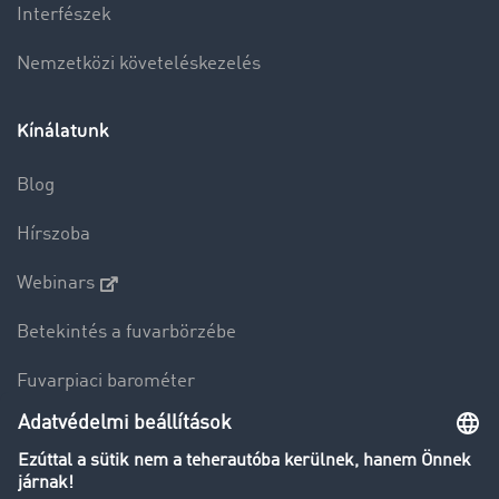
Interfészek
Nemzetközi követeléskezelés
Kínálatunk
Blog
Hírszoba
Webinars
Betekintés a fuvarbörzébe
Fuvarpiaci barométer
Transzportlexikon
Tehergépkocsi-forgalomkorlátozás