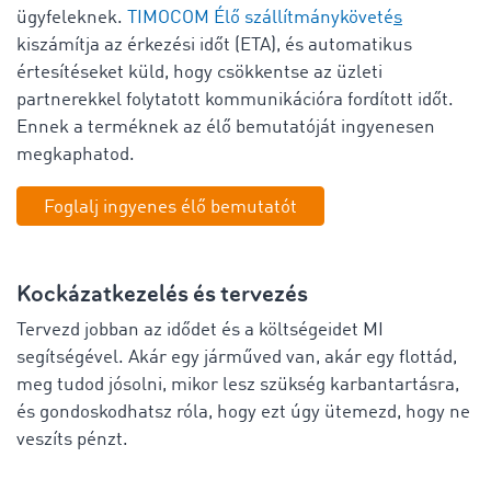
ügyfeleknek.
TIMOCOM
Élő szállítmányköveté
s
kiszámítja az érkezési időt (ETA), és automatikus
értesítéseket küld, hogy csökkentse az üzleti
partnerekkel folytatott kommunikációra fordított időt.
Ennek a terméknek az élő bemutatóját ingyenesen
megkaphatod.
Foglalj ingyenes élő bemutatót
Kockázatkezelés és tervezés
Tervezd jobban az idődet és a költségeidet MI
segítségével. Akár egy járműved van, akár egy flottád,
meg tudod jósolni, mikor lesz szükség karbantartásra,
és gondoskodhatsz róla, hogy ezt úgy ütemezd, hogy ne
veszíts pénzt.