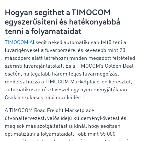
Hogyan segíthet a TIMOCOM
egyszerűsíteni és hatékonyabbá
tenni a folyamataidat
TIMOCOM
AI
segít neked automatikusan feltölteni a
fuvarigényeket a fuvarbörzére, és kevesebb mint 20
másodperc alatt létrehozni minden megadott feltételed
szerinti fuvarajánlatokat. És a
TIMOCOM’s Golden Deal
esetén, ha legalább három teljes fuvarmegbízást
rendelsz hozzá a TIMOCOM Marketplace-en keresztül,
automatikusan részt veszel egy nyereményjátékban.
Csak a szokásos napi munkádért!
A TIMOCOM Road Freight Marketplace
útvonaltervezést, valós idejű küldeménykövetést és
még sok más szolgáltatást is kínál, hogy segítsen
optimalizálni a folyamataidat. Több mint 55 000