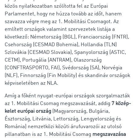
közös nyilatkozatban szólította fel az Európai
Parlamentet, hogy ne húzza tovább az időt, hanem
szavazza végre meg az 1. Mobilitási Csomagot. Az
említett országok valamint szervezetek listája a
következő: Németország (BGL), Franciaország (FNTR),
Csehország (CESMAD Bohemia), Hollandia (TLN)
Szlovákia (CESMAD Slovakia), Spanyolország (ASTIC,
CETM), Portugália (ANTRAM), Olaszország
(CONFTRASPORTO, FAI), Svédország (SA), Norvégia
(NLF), Finnország (Fin Mobility) és skandináv országok
képviseletében az NLA.
Amíg a főként nyugat-európai országok szorgalmazták
az 1. Mobilitási Csomag megszavazását, addig
7 közép-
kelet európai ország
(Magyarország, Bulgária,
Észtország, Litvánia, Lettország, Lengyelország és
Románia) nemzetközi közúti árufuvarozói az utolsó
pillanatban is az 1. Mobilitási Csomag
megszavazása