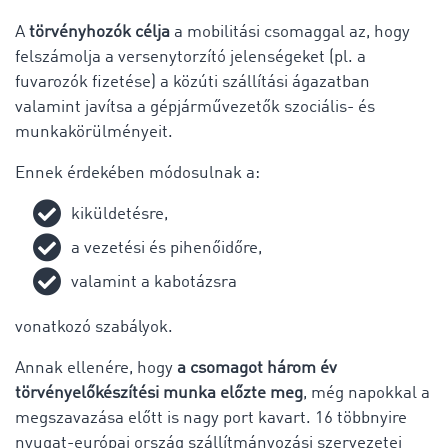
A
törvényhozók célja
a mobilitási csomaggal az, hogy
felszámolja a versenytorzító jelenségeket (pl. a
fuvarozók fizetése) a közúti szállítási ágazatban
valamint javítsa a gépjárművezetők szociális- és
munkakörülményeit.
Ennek érdekében módosulnak a:
kiküldetésre,
a vezetési és pihenőidőre,
valamint a kabotázsra
vonatkozó szabályok.
Annak ellenére, hogy
a csomagot három év
törvényelőkészítési munka előzte meg
, még napokkal a
megszavazása előtt is nagy port kavart. 16 többnyire
nyugat-európai ország szállítmányozási szervezetei