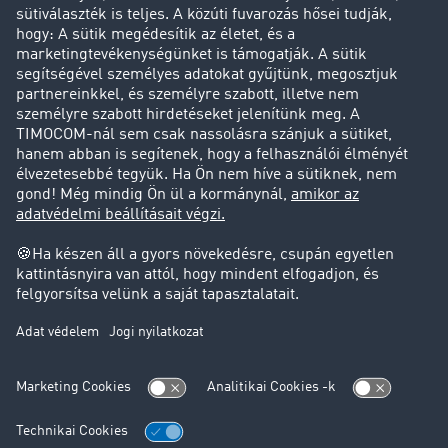
Cég
Sikertörténetek
Ügyfél hoz ügyfelet
Jogi információk
Impresszum
ÁSZF
Adatvédelem
süti-beállítások
Támogatás
Támogatás