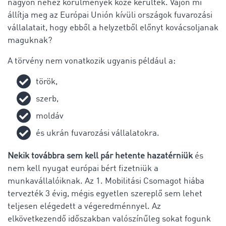
nagyon nehéz körülmények közé kerültek. Vajon mi
állítja meg az Európai Unión kívüli országok fuvarozási
vállalatait, hogy ebből a helyzetből előnyt kovácsoljanak
maguknak?
A törvény nem vonatkozik ugyanis például a:
török,
szerb,
moldáv
és ukrán fuvarozási vállalatokra.
Nekik továbbra sem kell pár hetente hazatérniük
és
nem kell nyugat európai bért fizetniük a
munkavállalóiknak. Az 1. Mobilitási Csomagot hiába
tervezték 3 évig, mégis egyetlen szereplő sem lehet
teljesen elégedett a végeredménnyel. Az
elkövetkezendő időszakban valószínűleg sokat fogunk