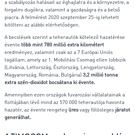
a szabályozás hatásait az éghajlatra és a környezetre, a
forgalmi dugókra, valamint a gazdaságra és a belső
piacra. A felmérést 2020 szeptember 25-ig lehetett
kitölteni az alábbi elérhetőségen.
A becslések szerint a teherautók kötelező hazatérése
évente
több mint 780 millió extra kilométert
eredményez, valamint csak az a 7 Európai Uniós
tagállam, amely az 1. Mobilitási Csomag ellen lobbizik
(Litvánia, Lettország, Észtország, Lengyelország,
Magyarország, Románia, Bulgária)
3,2 millió tonna
extra szén-dioxidot bocsátana ki évente.
Amennyiben ezen országok fuvarozási vállalatainak a
flottájában lévő mind az 570 000 teherautója havonta
hazatér, az évente rengeteg
üres
vagy fölösleges
járatot
generálhat.