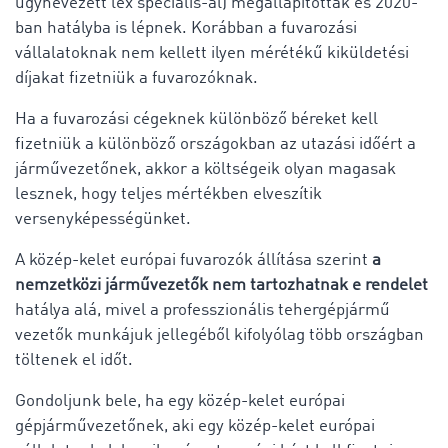
úgynevezett lex specialis-al) megállapították és 2020-
ban hatályba is lépnek. Korábban a fuvarozási
vállalatoknak nem kellett ilyen mérétékű kiküldetési
díjakat fizetniük a fuvarozóknak.
Ha a fuvarozási cégeknek különböző béreket kell
fizetniük a különböző országokban az utazási időért a
járművezetőnek, akkor a költségeik olyan magasak
lesznek, hogy teljes mértékben elveszítik
versenyképességünket.
A közép-kelet európai fuvarozók állítása szerint
a
nemzetközi járművezetők nem tartozhatnak e rendelet
hatálya alá, mivel a professzionális tehergépjármű
vezetők munkájuk jellegéből kifolyólag több országban
töltenek el időt.
Gondoljunk bele, ha egy közép-kelet európai
gépjárművezetőnek, aki egy közép-kelet európai