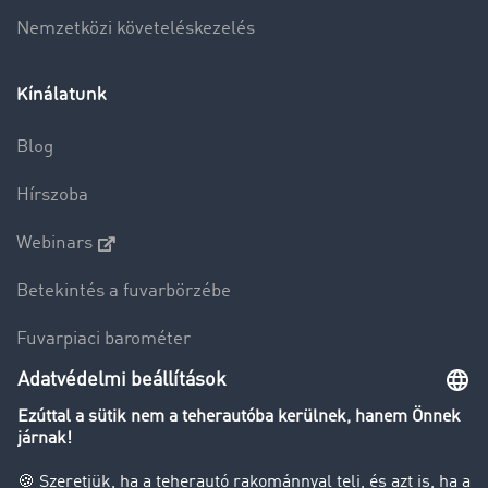
Nemzetközi követeléskezelés
Kínálatunk
Blog
Hírszoba
Webinars
Betekintés a fuvarbörzébe
Fuvarpiaci barométer
Transzportlexikon
Tehergépkocsi-forgalomkorlátozás