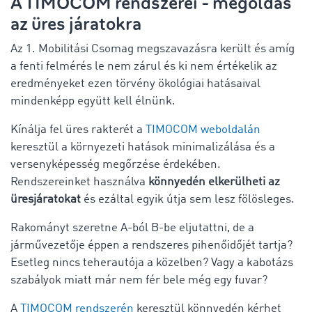
A TIMOCOM rendszerei - megoldás
az üres járatokra
Az 1. Mobilitási Csomag megszavazásra került és amíg
a fenti felmérés le nem zárul és ki nem értékelik az
eredményeket ezen törvény ökológiai hatásaival
mindenképp együtt kell élnünk.
Kínálja fel üres rakterét a
TIMOCOM weboldalán
keresztül a környezeti hatások minimalizálása és a
versenyképesség megőrzése érdekében.
Rendszereinket használva
könnyedén elkerülheti az
üresjáratokat
és ezáltal egyik útja sem lesz fölösleges.
Rakományt szeretne A-ból B-be eljutattni, de a
járművezetője éppen a rendszeres pihenőidőjét tartja?
Esetleg nincs teherautója a közelben? Vagy a kabotázs
szabályok miatt már nem fér bele még egy fuvar?
A
TIMOCOM rendszerén
keresztül könnyedén kérhet