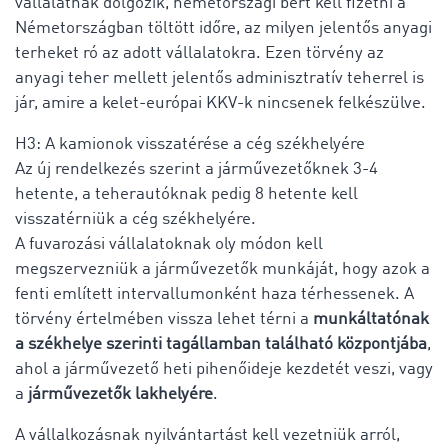
vállalatnak dolgozik, németországi bért kell fizetni a
Németországban töltött időre, az milyen jelentős anyagi
terheket ró az adott vállalatokra. Ezen törvény az
anyagi teher mellett jelentős adminisztratív teherrel is
jár, amire a kelet-európai KKV-k nincsenek felkészülve.
H3: A kamionok visszatérése a cég székhelyére
Az új rendelkezés szerint a járművezetőknek 3-4
hetente, a teherautóknak pedig 8 hetente kell
visszatérniük a cég székhelyére.
A fuvarozási vállalatoknak oly módon kell
megszervezniük a járművezetők munkáját, hogy azok a
fenti említett intervallumonként haza térhessenek. A
törvény értelmében vissza lehet térni a
munkáltatónak
a székhelye szerinti tagállamban található központjába
,
ahol a járművezető heti pihenőideje kezdetét veszi, vagy
a
járművezetők lakhelyére
.
A vállalkozásnak nyilvántartást kell vezetniük arról,