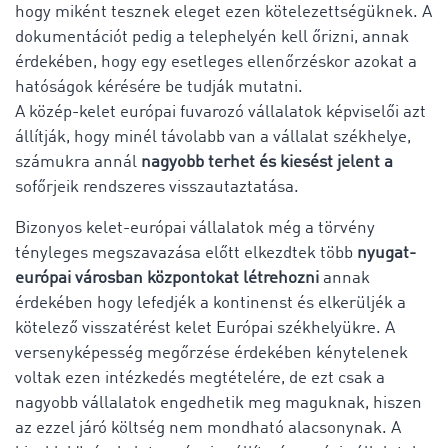
hogy miként tesznek eleget ezen kötelezettségüknek. A
dokumentációt pedig a telephelyén kell őrizni, annak
érdekében, hogy egy esetleges ellenőrzéskor azokat a
hatóságok kérésére be tudják mutatni.
A közép-kelet európai fuvarozó vállalatok képviselői azt
állítják, hogy minél távolabb van a vállalat székhelye,
számukra annál
nagyobb terhet és kiesést jelent a
sofőrjeik rendszeres visszautaztatása.
Bizonyos kelet-európai vállalatok még a törvény
tényleges megszavazása előtt elkezdtek több
nyugat-
európai városban központokat létrehozni
annak
érdekében hogy lefedjék a kontinenst és elkerüljék a
kötelező visszatérést kelet Európai székhelyükre. A
versenyképesség megőrzése érdekében kénytelenek
voltak ezen intézkedés megtételére, de ezt csak a
nagyobb vállalatok engedhetik meg maguknak, hiszen
az ezzel járó költség nem mondható alacsonynak. A