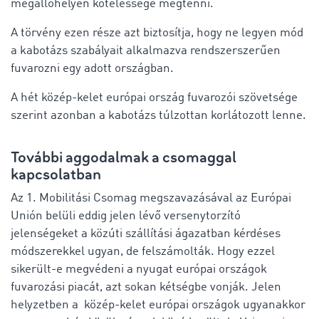
megállóhelyen kötelessége megtenni.
A törvény ezen része azt biztosítja, hogy ne legyen mód
a kabotázs szabályait alkalmazva rendszerszerűen
fuvarozni egy adott országban.
A hét közép-kelet európai ország fuvarozói szövetsége
szerint azonban a kabotázs túlzottan korlátozott lenne.
További aggodalmak a csomaggal
kapcsolatban
Az 1. Mobilitási Csomag megszavazásával az Európai
Unión belüli eddig jelen lévő versenytorzító
jelenségeket a közúti szállítási ágazatban kérdéses
módszerekkel ugyan, de felszámolták. Hogy ezzel
sikerült-e megvédeni a nyugat európai országok
fuvarozási piacát, azt sokan kétségbe vonják. Jelen
helyzetben a közép-kelet európai országok ugyanakkor