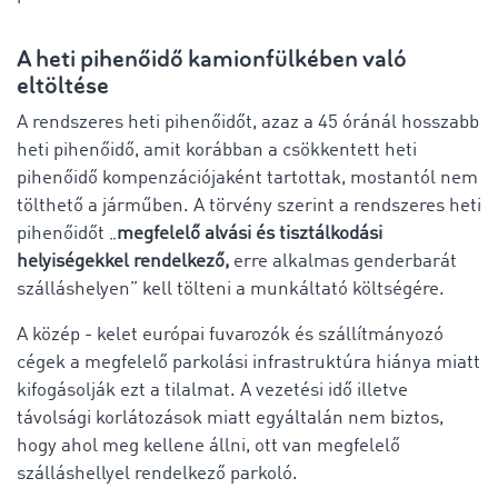
A heti pihenőidő kamionfülkében való
eltöltése
A rendszeres heti pihenőidőt, azaz a 45 óránál hosszabb
heti pihenőidő, amit korábban a csökkentett heti
pihenőidő kompenzációjaként tartottak, mostantól nem
tölthető a járműben. A törvény szerint a rendszeres heti
pihenőidőt „
megfelelő alvási és tisztálkodási
helyiségekkel rendelkező,
erre alkalmas genderbarát
szálláshelyen” kell tölteni a munkáltató költségére.
A közép - kelet európai fuvarozók és szállítmányozó
cégek a megfelelő parkolási infrastruktúra hiánya miatt
kifogásolják ezt a tilalmat. A vezetési idő illetve
távolsági korlátozások miatt egyáltalán nem biztos,
hogy ahol meg kellene állni, ott van megfelelő
szálláshellyel rendelkező parkoló.