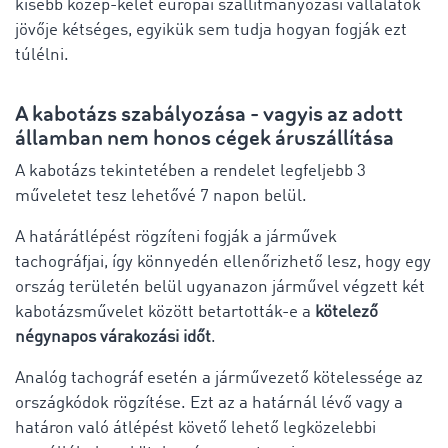
kisebb közép-kelet európai szállítmányozási vállalatok
jövője kétséges, egyikük sem tudja hogyan fogják ezt
túlélni.
A kabotázs szabályozása - vagyis az adott
államban nem honos cégek áruszállítása
A kabotázs tekintetében a rendelet legfeljebb 3
műveletet tesz lehetővé 7 napon belül.
A határátlépést rögzíteni fogják a járművek
tachográfjai, így könnyedén ellenőrizhető lesz, hogy egy
ország területén belül ugyanazon járművel végzett két
kabotázsművelet között betartották-e a
kötelező
négynapos várakozási időt
.
Analóg tachográf esetén a járművezető kötelessége az
országkódok rögzítése. Ezt az a határnál lévő vagy a
határon való átlépést követő lehető legközelebbi