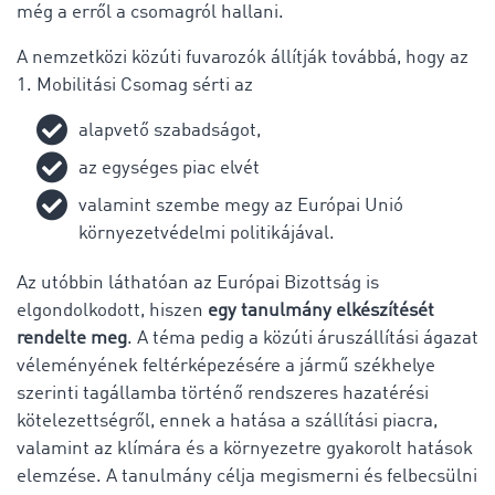
még a erről a csomagról hallani.
A nemzetközi közúti fuvarozók állítják továbbá, hogy az
1. Mobilitási Csomag sérti az
alapvető szabadságot,
az egységes piac elvét
valamint szembe megy az Európai Unió
környezetvédelmi politikájával.
Az utóbbin láthatóan az Európai Bizottság is
elgondolkodott, hiszen
egy tanulmány elkészítését
rendelte meg
. A téma pedig a közúti áruszállítási ágazat
véleményének feltérképezésére a jármű székhelye
szerinti tagállamba történő rendszeres hazatérési
kötelezettségről, ennek a hatása a szállítási piacra,
valamint az klímára és a környezetre gyakorolt ​​hatások
elemzése. A tanulmány célja megismerni és felbecsülni