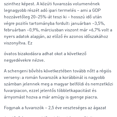
szinthez képest. A közúti fuvarozás volumenének
legnagyobb részét adó ipari termelés – ami a GDP
hozzávetőleg 20–25%-át teszi ki – hosszú idő után
végre pozitív tartományba fordult: januárban –3,5%,
februárban –0,9%, márciusban viszont már +6,7% volt a
nyers adatok alapján, az előző év azonos időszakához
viszonyítva. Ez
óvatos bizakodásra adhat okot a következő
negyedévekre nézve.
A schengeni bővítés következtében tovább nőtt a régiós
verseny: a román fuvarozók a korábbinál is nagyobb
számban jelennek meg a magyar belföldi és nemzetközi
fuvarpiacon, ezzel jelentős többletkapacitást és
árnyomást hozva a már amúgy is gyenge piacra.
Fogynak a fuvarozók – 2,5 éve veszteséges az ágazat