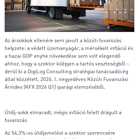
Az ársokkok ellenére sem javult a közúti fuvarozás
helyzete: a védett üzemanyagár, a mérsékelt infláció és
a hazai GDP enyhe növekedése sem volt elegendő
ahhoz, hogy a szektor kilépjen a tartós veszteségből –
derül ki a DigiLog Consulting stratégiai tanácsadócég
által közzétett, 2026. I. negyedéves Közúti Fuvarozási
Árindex (KFX 2026 Q1) iparági elemzéséből.
Útdíj-sokk elmaradt, mégis infláció felett drágult a
fuvarozás
Az 54,3%-os útdíjemelést a szektor szerencsére