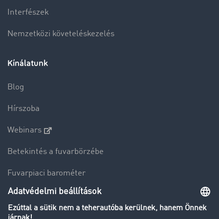
Interfészek
Nemzetközi követeléskezelés
Kínálatunk
Blog
Hírszoba
Webinars
Betekintés a fuvarbörzébe
Fuvarpiaci barométer
Transzportlexikon
Tehergépkocsi-forgalomkorlátozás