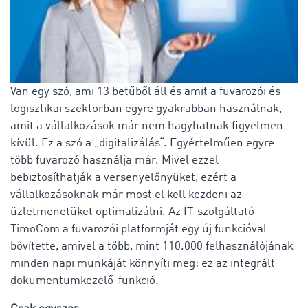
Van egy szó, ami 13 betűből áll és amit a fuvarozói és
logisztikai szektorban egyre gyakrabban használnak,
amit a vállalkozások már nem hagyhatnak figyelmen
kívül. Ez a szó a „digitalizálás“. Egyértelműen egyre
több fuvarozó használja már. Mivel ezzel
bebiztosíthatják a versenyelőnyüket, ezért a
vállalkozásoknak már most el kell kezdeni az
üzletmenetüket optimalizálni. Az IT-szolgáltató
TimoCom a fuvarozói platformját egy új funkcióval
bővítette, amivel a több, mint 110.000 felhasználójának
minden napi munkáját könnyíti meg: ez az integrált
dokumentumkezelő-funkció.