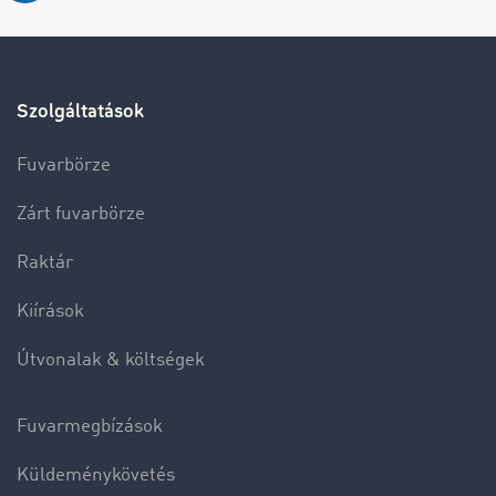
Szolgáltatások
Fuvarbörze
Zárt fuvarbörze
Raktár
Kiírások
Útvonalak & költségek
Fuvarmegbízások
Küldeménykövetés