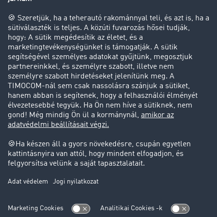
Cég
Sikertörténetek
Ügyfél hoz ügyfelet
Jogi információk
Impresszum
ÁSZF
Adatvédelem
süti-beállítások
Támogatás