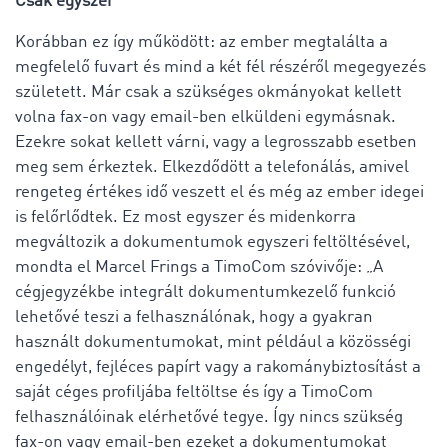
Csak egyszer
Korábban ez így működött: az ember megtalálta a
megfelelő fuvart és mind a két fél részéről megegyezés
született. Már csak a szükséges okmányokat kellett
volna fax-on vagy email-ben elküldeni egymásnak.
Ezekre sokat kellett várni, vagy a legrosszabb esetben
meg sem érkeztek. Elkezdődött a telefonálás, amivel
rengeteg értékes idő veszett el és még az ember idegei
is felőrlődtek. Ez most egyszer és midenkorra
megváltozik a dokumentumok egyszeri feltöltésével,
mondta el Marcel Frings a TimoCom szóvivője: „A
cégjegyzékbe integrált dokumentumkezelő funkció
lehetővé teszi a felhasználónak, hogy a gyakran
használt dokumentumokat, mint például a közösségi
engedélyt, fejléces papírt vagy a rakománybiztosítást a
saját céges profiljába feltöltse és így a TimoCom
felhasználóinak elérhetővé tegye. Így nincs szükség
fax-on vagy email-ben ezeket a dokumentumokat