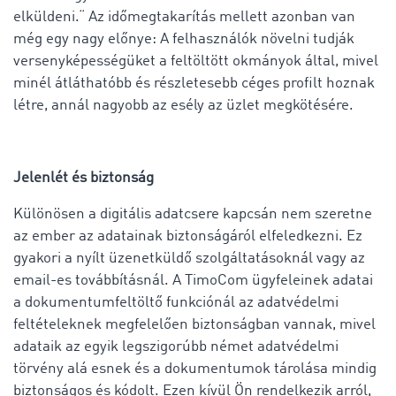
elküldeni.“ Az időmegtakarítás mellett azonban van
még egy nagy előnye: A felhasználók növelni tudják
versenyképességüket a feltöltött okmányok által, mivel
minél átláthatóbb és részletesebb céges profilt hoznak
létre, annál nagyobb az esély az üzlet megkötésére.
Jelenlét és biztonság
Különösen a digitális adatcsere kapcsán nem szeretne
az ember az adatainak biztonságáról elfeledkezni. Ez
gyakori a nyílt üzenetküldő szolgáltatásoknál vagy az
email-es továbbításnál. A TimoCom ügyfeleinek adatai
a dokumentumfeltöltő funkciónál az adatvédelmi
feltételeknek megfelelően biztonságban vannak, mivel
adataik az egyik legszigorúbb német adatvédelmi
törvény alá esnek és a dokumentumok tárolása mindig
biztonságos és kódolt. Ezen kívül Ön rendelkezik arról,