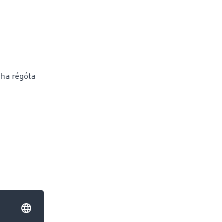
 ha régóta
án.