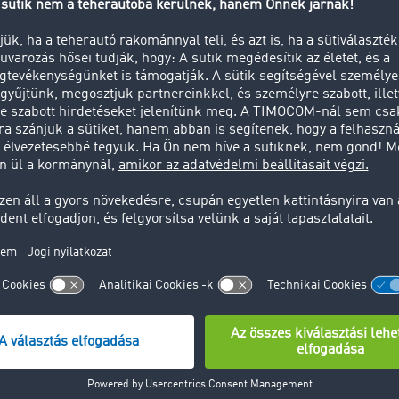
ály: Ügyeljen a pontosságra!
levélnek tartalmaznia kell az adós és a hitelező nevét, a köve
gáltatásokat, a számla számát, a számla dátumát, a lejárt és 
legfeljebb 10-14 nap).
ály: Fuvarhoz kapcsolódó iratok 
 emlékeztetők mellé mindig csatoljuk a megfelelő szállítás
n ajánlott levélben, így nem kétséges a célbaérés.
ály: három a magyar igazság!
gyelmeztetés sikertelensége után mindenképpen adja át az 