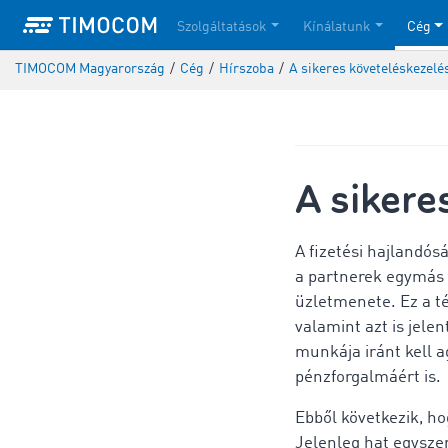
Szolgáltatások
Kínálatunk
Cég
TIMOCOM Magyarország
/
Cég
/
Hírszoba
/
A sikeres követeléskezelé
A sikere
A fizetési hajlandós
a partnerek egymás i
üzletmenete. Ez a t
valamint azt is jelen
munkája iránt kell 
pénzforgalmáért is.
Ebből következik, h
Jelenleg hat egyszer