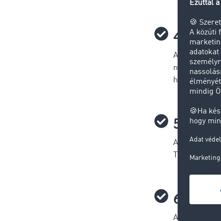
4. szab
A felszólító 
nyújtott szol
határidőket (
5. szab
A számlákat,
Természetese
6. szab
A második fi