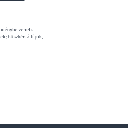
igénybe veheti.
k; büszkén állítjuk,