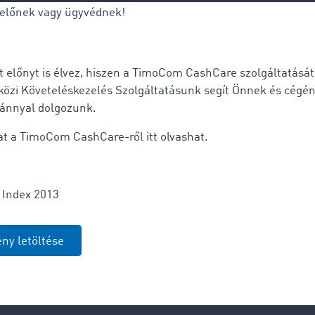
zelőnek vagy ügyvédnek!
előnyt is élvez, hiszen a TimoCom CashCare szolgáltatását 
zi Követeléskezelés Szolgáltatásunk segít Önnek és cégéne
ránnyal dolgozunk.
kat a TimoCom CashCare-ről
itt olvashat
.
Index 2013
ny letöltése