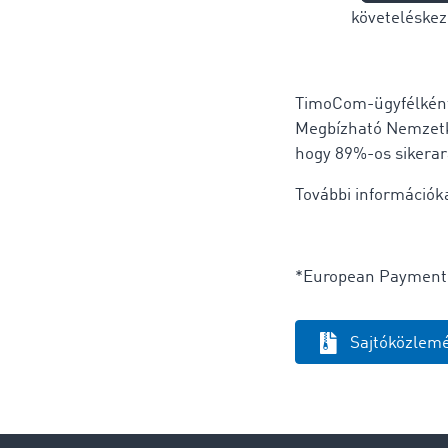
követeléske
TimoCom-ügyfélként 
Megbízható Nemzetkö
hogy 89%-os sikera
További információ
*European Payment 
Sajtóközlemé