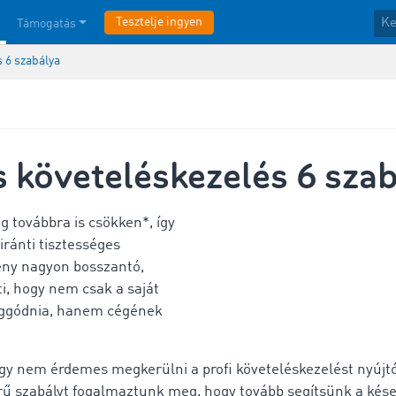
Tesztelje ingyen
Támogatás
s 6 szabálya
s követeléskezelés 6 sza
ág továbbra is csökken*, így
ránti tisztességes
ény nagyon bosszantó,
ti, hogy nem csak a saját
aggódnia, hanem cégének
ogy nem érdemes megkerülni a profi követeléskezelést nyújtó
ű szabályt fogalmaztunk meg, hogy tovább segítsünk a kései 