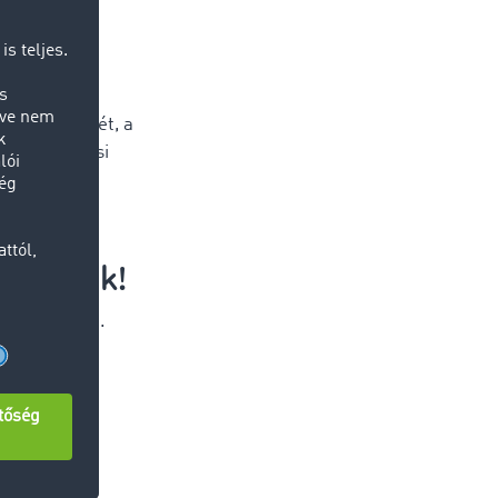
telés összegét, a
az új fizetési
fontosak!
i okmányokat.
ügyet