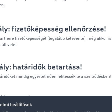
en.
ály: fizetőképesség ellenőrzése!
partnere fizetőképességét (legalább kétévente), még akkor is
áll vele!
ály: határidők betartása!
atáridőket mindig egyértelműen fektessék le a szerződésben!
ály: ne várjon!
eztetőt ki kell küldeni 1 héttel a fizetési határidő lejárta ut