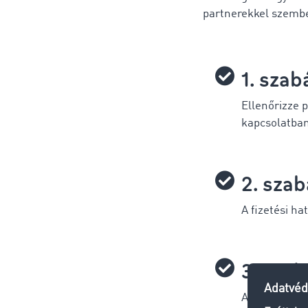
partnerekkel szemb
1. szab
Ellenőrizze 
kapcsolatban 
2. szab
A fizetési h
3. szab
Az első emlék