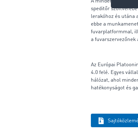
A mindennapi munkam
speditőr szoftverébe
lerakóhoz és utána a
ebbe a munkamenetbe
fuvarplatformmal, i
a fuvarszervezőnek a
Az Európai Platoonin
4.0 felé. Egyes váll
hálózat, ahol minde
hatékonyságot és gaz
Sajtóközlemé