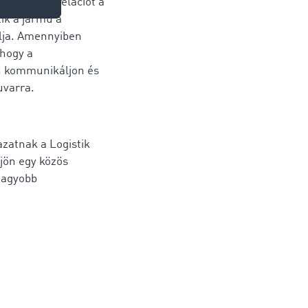
rvező egy relációt a
ik a jármű a
álja. Amennyiben
 hogy a
an kommunikáljon és
uvarra.
azatnak a Logistik
jjön egy közös
nagyobb