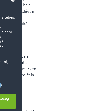
y“-n mutatta be a
lnak, ha például a
varbörzével.
vel kommunikál,
képre – ami
 Tulajdonképpen
tformon belül a
latformmal is. Ezen
ozási programját is