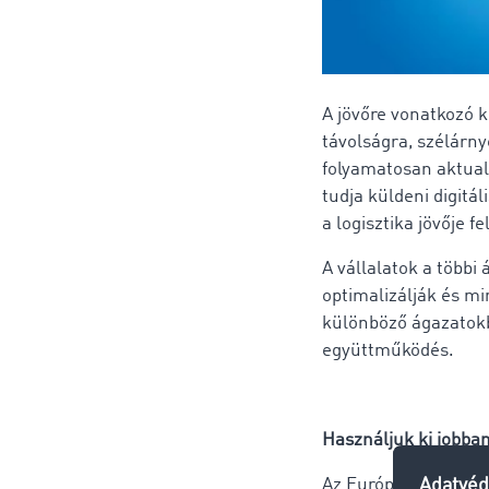
A jövőre vonatkozó k
távolságra, szélárn
folyamatosan aktuali
tudja küldeni digitá
a logisztika jövője fe
A vállalatok a több
optimalizálják és m
különböző ágazatokb
együttműködés.
Használjuk ki jobba
Az Európai Platooni