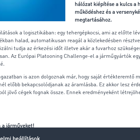
hálózat kiépítése a kulcs a
működéshez és a versenyk
megtartásához.
ilátások a logisztikában: egy tehergépkocsi, ami az előtte lé
yékban halad, automatikusan reagál a közlekedésben résztvev
zálni tudja az érkezési időt illetve akár a fuvarhoz szükség
lisan. Az Európai Platooning Challenge-el a járműgyártók egy
lé.
i ágazatban is azon dolgoznak már, hogy saját értékteremtő 
inél előbb bekapcsolódjanak az áramlásba. Ez akkor lesz érd
ól jövő cégek fognak össze. Ennek eredményeként létrejöh
n a járműveket!
ng Challenge kapcsán kerültek előtérbe a következő témák i