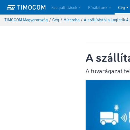
Szolgáltatások
Kínálatunk
Cég
TIMOCOM Magyarország
/
Cég
/
Hírszoba
/
A szállítástól a Logistik 4.
A szállít
A fuvarágazat fe