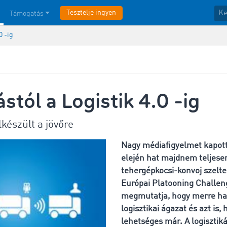
Tesztelje ingyen
Támogatás
0 -ig
ástól a Logistik 4.0 -ig
lkészült a jövőre
Nagy médiafigyelmet kapott,
elején hat majdnem teljese
tehergépkocsi-konvoj szelte
Európai Platooning Challe
megmutatja, hogy merre hal
logisztikai ágazat és azt is
lehetséges már. A logiszti