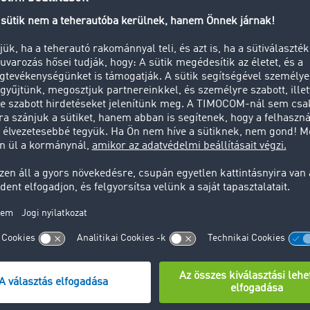
 "Üresjárat elkerülése". A düsseldorfi „Campus Connectivit
cég azokat a lehetőségeket, amiket a fuvarozó cégeknek kíná
atójukat és a szállítmányozói szoftverüket összekötik egy fu
en megvalósulna egy olyan gépjármű, amely egy fuvarbörzé
ágban a legmagasabb szintet érhetnék el.
uvarplatformja, a TimoCom ugyancsak felkészült erre a jövő
lag egy átfogó megoldás az összekötött járművek kezelésére.
atikai szolgáltató érhető el a TimoCom-on. A fuvarozási pla
ok össze vannak kötve a fuvarbörzével és a tenderkiírási p
t fuvar- és logisztikai vállalkozás, az Ön egyéni szállítmány
interfész segítségével.