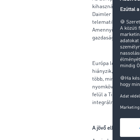
kihasználtság" és az
Daimler autógyártó 
telematikai szolgált
Amennyiben a jövőb
gazdasági hatékonys
Európa legnagyobb f
hiányzik, az kizáró
több, mint 180 telem
nyomkövető megoldás
felül a TimoCom, min
integrálni tudja egy 
A jövő elkezdődött