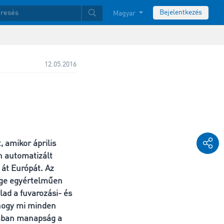
Bejelentkezés
Magyar
12.05.2016
 amikor április
n automatizált
 át Európát. Az
nge egyértelműen
ad a fuvarozási- és
, hogy mi minden
kában manapság a