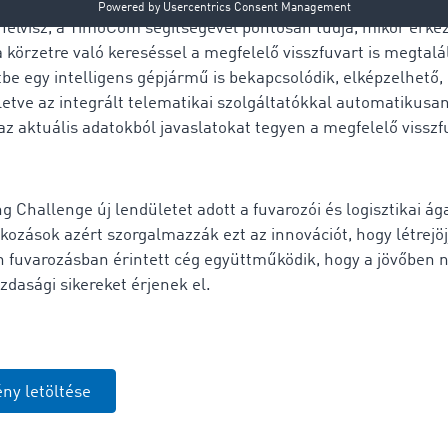
enetben ez a hálózat arra jó, hogy ha például egy fuvarsze
 felvisz, a TimoCom segítségével pontosan tudja, mikor érkez
 körzetre való kereséssel a megfelelő visszfuvart is megtal
 egy intelligens gépjármű is bekapcsolódik, elképzelhető,
lletve az integrált telematikai szolgáltatókkal automatikus
z aktuális adatokból javaslatokat tegyen a megfelelő visszf
g Challenge új lendületet adott a fuvarozói és logisztikai ág
alkozások azért szorgalmazzák ezt az innovációt, hogy létrejö
n fuvarozásban érintett cég együttműködik, hogy a jövőben 
dasági sikereket érjenek el.
ny letöltése