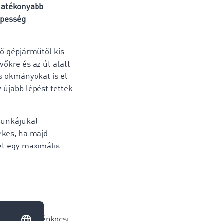
 hatékonyabb
épesség
vő gépjárműtől kis
őkre és az út alatt
es okmányokat is el
 újabb lépést tettek
munkájukat
ekes, ha majd
et egy maximális
s: a "Teherképkocsi