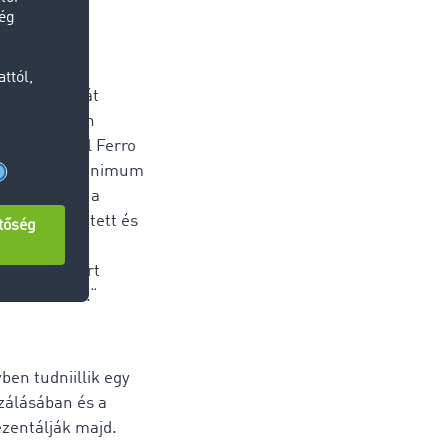
 már a száját
kai ágazatban
lkozás, a Dal Ferro
letkötésnél minimum
jesek, vagy a
k időt jelentett és
 kellett
zásként miért
ell a korral.“
ben tudniillik egy
zálásában és a
ezentálják majd.