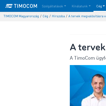
Szolgáltatások
Kínálatunk
Cég
TIMOCOM Magyarország
/
Cég
/
Hírszoba
/
A tervek megvalósításra 
A tervek
A TimoCom ügyfe