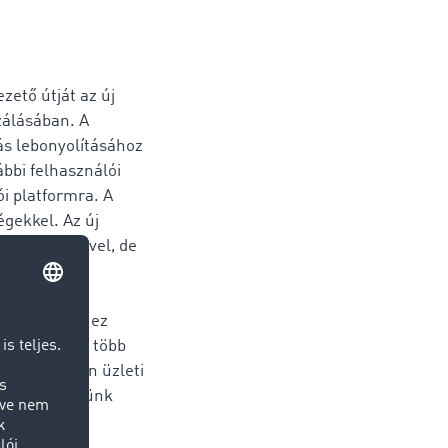
zető útját az új
zálásában. A
ás lebonyolításához
ábbi felhasználói
i platformra. A
égekkel. Az új
k segítségével, de
tünk a
eknek és a
lítunk elő, ez
ogy egy irat több
tjük az olyan üzleti
n tudják nekünk