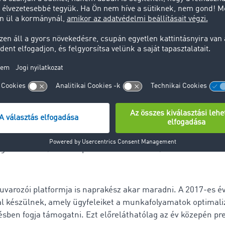
tnám az időt!“, ez a mondat bizonyára mindenkinek elhagyta
re a képességre vágyik mindenki, aki a fuvarozói- és logiszti
s itt az idő igen értékes dolog. Az olaszországi családi válla
 Jody Dal Ferro is tisztában van ezzel: „Korábban minden üz
üldtünk faxon vagy e-mail-ben. Olykor ezek nem voltak tel
agy és emiatt újból utána kellett néznünk iratoknak. Ez nekün
t. Ezekkel a problémákkal a funkció használata óta még nem
 partnerünk eleinte nagyon csodálkozott, hogy kis vállalko
gitalizációba, de aki a piacon akar maradni, annak haladnia k
varozói platformja is naprakész akar maradni. A 2017-es év
sal készülnek, amely ügyfeleiket a munkafolyamatok optimali
sben fogja támogatni. Ezt előreláthatólag az év közepén pr