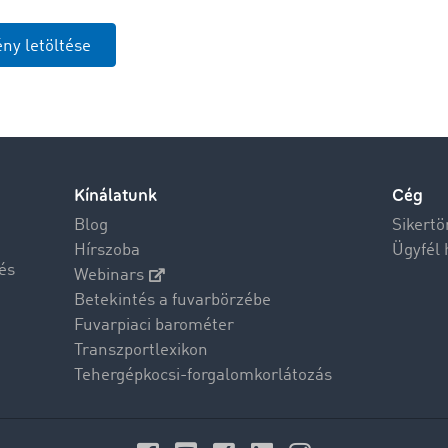
ny letöltése
Kínálatunk
Cég
Blog
Sikertö
Hírszoba
Ügyfél 
és
Webinars
Betekintés a fuvarbörzébe
Fuvarpiaci barométer
Transzportlexikon
Tehergépkocsi-forgalomkorlátozás