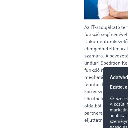
Az IT-szolgáltató te
funkció segítségéve
Dokumentumkezelő-fu
elengedhetetlen irat
számára. A bevezeté
lindlari Spedition K
funkció meggyőzte ő
meghatározó szerepe
fenntarthatóságra, a
környezetnek. Ha ab
körülbelül 1000 pap
oldalból is állhat, l
partnereket, akik a
eljuttatni“, nyilatko