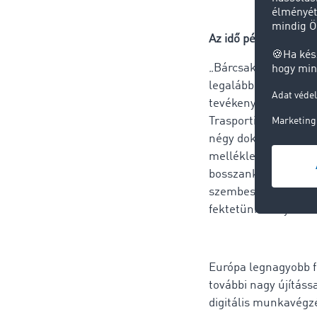
Az idő pénz
„Bárcsak megállítha
legalább egyszer. Er
tevékenykedik, ugyani
Trasporti vezetője,
négy dokumentumot k
melléklet volt túl n
bosszankodással jár
szembesülnünk. Több
fektetünk ennyit a di
Európa legnagyobb fu
további nagy újítás
digitális munkavégzé