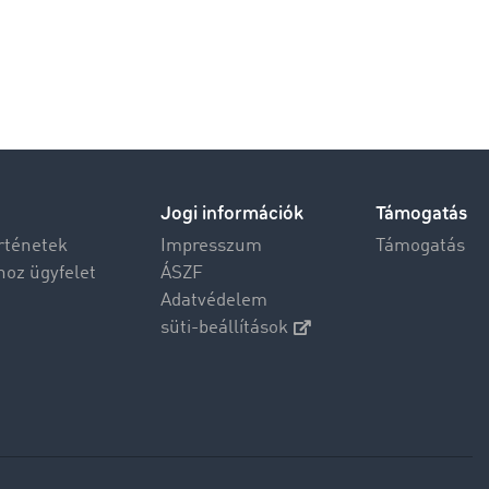
Jogi információk
Támogatás
rténetek
Impresszum
Támogatás
hoz ügyfelet
ÁSZF
Adatvédelem
süti-beállítások