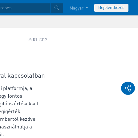
Bejelentkezés
Magyar
04.01.2017
al kapcsolatban
 platformja, a
gy fontos
gitális értékekkel
egígérték,
embertől kezdve
használhatja a
t.