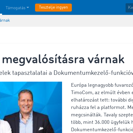
Tesztelje ingyen
Támogatás
várnak
 megvalósításra várnak
lek tapasztalatai a Dokumentumkezelő-funkcióv
Európa legnagyobb fuvarozói
TimoCom, az elmúlt évben e
elhatározást tett: további di
ruházza fel a platformot. M
megcsinálták. Tavaly szept
több, mint 36.000 ügyfelük 
Dokumentumkezelő-funkció