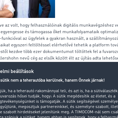
rve az volt, hogy felhasználóinak digitális munkavégzéshez ve
l egyengesse és támogassa őket munkafolyamataik optimali
nkcióval az ügyfelek a gyakran használt, a szállítmányoz
aikat egyszeri feltöltéssel elérhetővé tehetik a platform tov
stől kezdve több ezer dokumentumot töltöttek fel a fuvarozó
ellershohn nevű cég az elsők között élt az újítás adta lehetős
ket arról, hogy nem csak a munkafolyamatok egyszerűsödne
t játszik a környezet védelmében is. „Nagy hangsúlyt fekte
hogy azt irányelvünkben is kifejezzük - Logisztika az ember
ból indulunk ki, hogy naponta 32 egyoldalú dokumentumot ál
írt jelent egy hónapban. Figyelembe kell vennünk azonban, h
ásd CMR biztosítás. Ez rengeteg papír. Emiatt előnyben részesí
 dokumentumaikat "papírmentesen", tehát digitális formába
zta Willi Kellershohn ügyvezető.