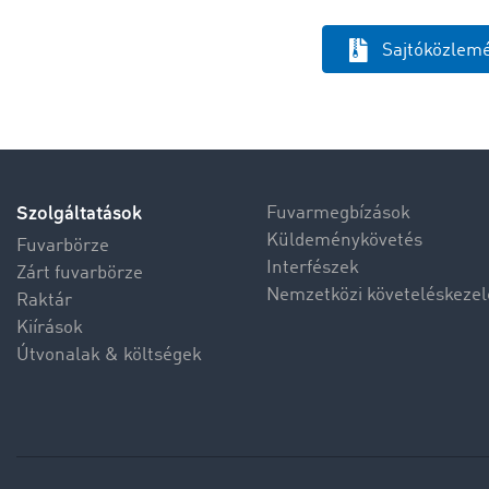
Sajtóközlemé
Szolgáltatások
Fuvarmegbízások
Küldeménykövetés
Fuvarbörze
Interfészek
Zárt fuvarbörze
Nemzetközi követeléskezel
Raktár
Kiírások
Útvonalak & költségek