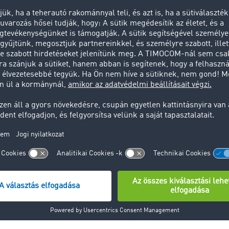
száma" - árulja el Frings.
lta már az alkalmazást a két főből álló, wilnsdorfi "Spezia
zás, akik már 28 éve vannak a piacon. Werner Rinklef megbiz
rés nagy előnyt jelent a kisebb cégeknek is: "Mivel a felesé
agyunk a kamionokkal, így a munkánkat az irodán kívül is el
az alkalmazásnak köszönhetően könnyen találunk fuvart a 
 történt, hogy éppen az autópályán voltunk és egy fuvart vál
es silót kellett elszállítani. A munkát a feleségem találta, 
em. Örülök neki, hogy a tableten pont úgy tudom használni 
ost akár főzés vagy tévénézés közben megvan a lehetőségün
atokat áttekintsük."
t egy bankkártya