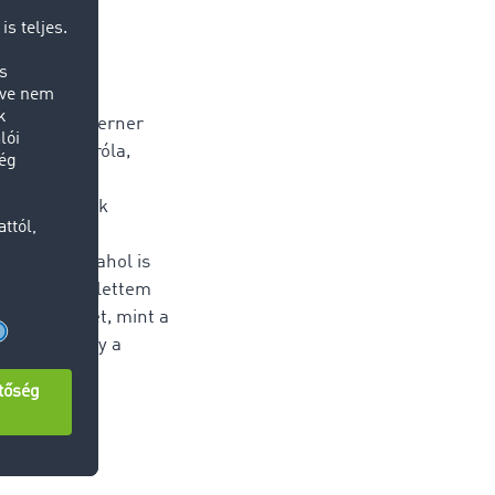
ltransporte Werner
onyosodott róla,
gem és én is
 kell tudnunk
táblagép
laltunk el, ahol is
aki éppen mellettem
a fuvarbörzét, mint a
k arra, hogy a