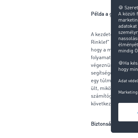
Példa a gyakorlatból
A kezdetektől haszná
Rinklef" kisvállalko
hogy a mobil hozzáfé
folyamatosan úton v
végeznünk. Például 
segítségével. Nemrég
egy túlméretes és ür
ült, miközben vezett
számítógépen. Így m
következő napi ajánl
Biztonságosabb, min