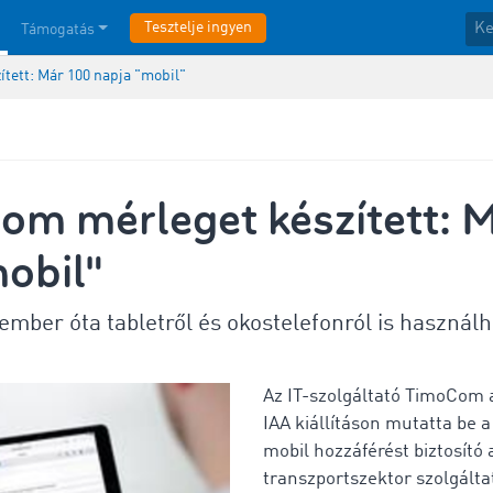
Tesztelje ingyen
Támogatás
tett: Már 100 napja "mobil"
om mérleget készített: 
obil"
ember óta tabletről és okostelefonról is használh
Az IT-szolgáltató TimoCom 
IAA kiállításon mutatta be a
mobil hozzáférést biztosító a
transzportszektor szolgálta