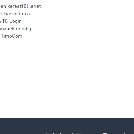
sen keresztül lehet
k használni a
A TC Login
zköznek mindig
 a TimoCom