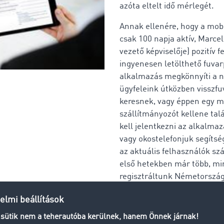
azóta eltelt idő mérlegét.
Annak ellenére, hogy a mob
csak 100 napja aktív, Marce
vezető képviselője) pozitív f
ingyenesen letölthető fuvar
alkalmazás megkönnyíti a 
ügyfeleink útközben visszfu
keresnek, vagy éppen egy m
szállítmányozót kellene tal
kell jelentkezni az alkalmaz
vagy okostelefonjuk segítsé
az aktuális felhasználók szá
első hetekben már több, mi
regisztráltunk Németország
TimoCom-országban is haso
alkalmazás. Magyarországo
viszont kiemelkedően magas