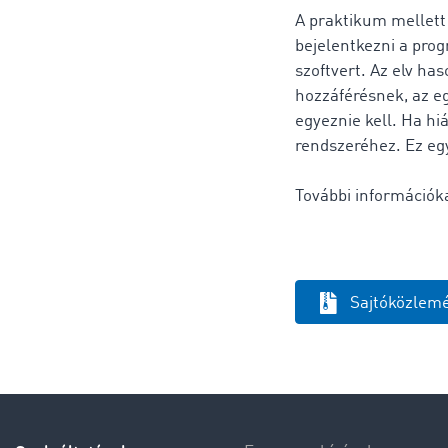
A praktikum mellett 
bejelentkezni a pro
szoftvert. Az elv h
hozzáférésnek, az e
egyeznie kell. Ha h
rendszeréhez. Ez egy
További információk
Sajtóközlemé