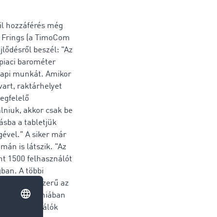
il hozzáférés még
l Frings (a TimoCom
ejlődésről beszél: "Az
piaci barométer
napi munkát. Amikor
vart, raktárhelyet
egfelelő
álniuk, akkor csak be
ásba a tabletjük
gével." A siker már
mán is látszik. "Az
nt 1500 felhasználót
ban. A többi
nlóan népszerű az
n és Szlovéniában
 a felhasználók