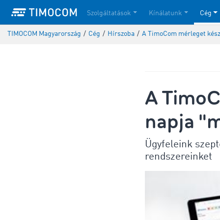
Szolgáltatások
Kínálatunk
Cég
TIMOCOM Magyarország
/
Cég
/
Hírszoba
/
A TimoCom mérleget készí
A TimoC
napja "m
Ügyfeleink szept
rendszereinket