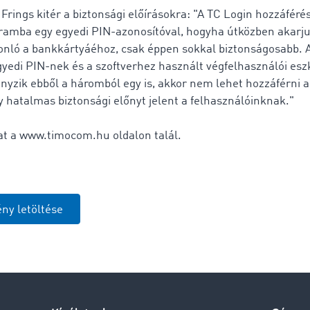
Frings kitér a biztonsági előírásokra: "A TC Login hozzáféré
gramba egy egyedi PIN-azonosítóval, hogyha útközben akarju
asonló a bankkártyáéhoz, csak éppen sokkal biztonságosabb. 
gyedi PIN-nek és a szoftverhez használt végfelhasználói es
iányzik ebből a háromból egy is, akkor nem lehet hozzáférni
 hatalmas biztonsági előnyt jelent a felhasználóinknak."
at a www.timocom.hu oldalon talál.
ny letöltése