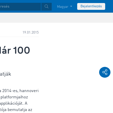
Bejelentkezés
Magyar
19.01.2015
Már 100
atják
a 2014-es, hannoveri
 platformjaihoz
pplikációját. A
tója bemutatja az