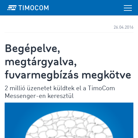
26.04.2016
Begépelve,
megtárgyalva,
fuvarmegbízás megkötve
2 millió üzenetet küldtek el a TimoCom
Messenger-en keresztül