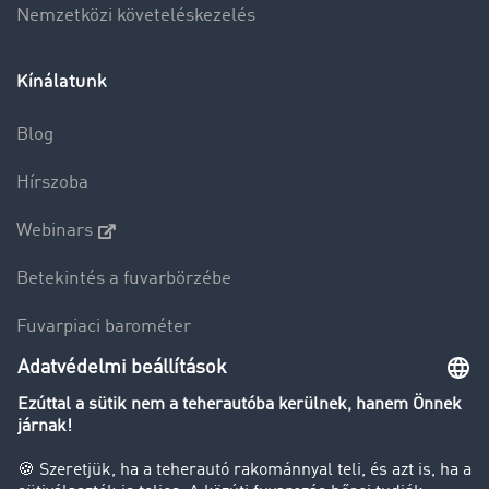
Nemzetközi követeléskezelés
Kínálatunk
Blog
Hírszoba
Webinars
Betekintés a fuvarbörzébe
Fuvarpiaci barométer
Transzportlexikon
Tehergépkocsi-forgalomkorlátozás
Cég