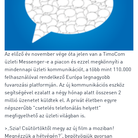
Az előző év november vége óta jelen van a TimoCom
üzleti Messenger-e a piacon és ezzel megkönnyíti a
mindennapi üzleti kommunikációt, a több mint 110.000
felhasználóval rendelkező Európa legnagyobb
fuvarozási platformján. Az új kommunikációs eszköz
segítségével ezalatt a négy hónap alatt összesen 2
millió üzenetet küldtek el. A privát életben egyre
népszerűbb "csetelés telefonálás helyett"
megfigyelhető az üzleti világban is.
>„Szia! Csütörtöktől megy az új film a moziban!
Megnézzük a hétvégén?“, bepötyögjük gyorsan