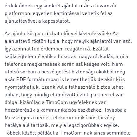
érdeklődnek egy konkrét ajánlat után a fuvarozói
platformon, egyetlen kattintással vehetik fel az
ajánlattevővel a kapcsolatot.
Az ajánlatközpontú chat előnyei kézenfekvőek: Az
ajánlattevő rögtön tudja, hogy melyik ajánlatról van szó,
így azonnal tud érdemben reagálni rá. Ezáltal
szükségtelenné válik a hosszas magyarázkodás, ami a
telefonos megkeresések során szükséges volt. Nem
utolsó sorban a beszélgetést biztonsági okokból még
akár PDF formátumban is lementhetjük de akár ki is
nyomtathatjuk. Ezenkívül a felhasználó biztos lehet
abban, hogy mindig ellenőrzött üzleti partnerrel van
dolga: kizárólag a TimoCom ügyfeleknek van
hozzáférésük a kommunikációs eszközhöz. Továbbá a
Messenger a német telekommunikációs törvény
hatálya alá tartozik, mely a legszigorúbbak egyike.
Többek között például a TimoCom-nak sincs semmiféle