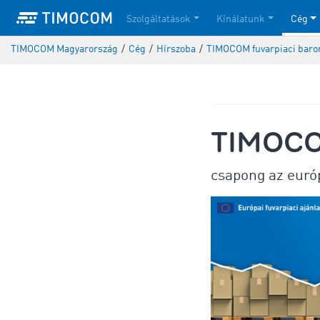
Szolgáltatások
Kínálatunk
Cég
TIMOCOM Magyarország
/
Cég
/
Hírszoba
/
TIMOCOM fuvarpiaci baro
TIMOCOM
csapong az európ