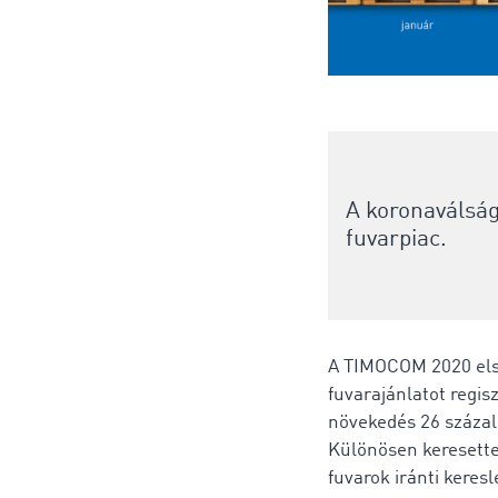
A koronaválság
fuvarpiac.
A TIMOCOM 2020 első
fuvarajánlatot regis
növekedés 26 százalé
Különösen keresette
fuvarok iránti keres