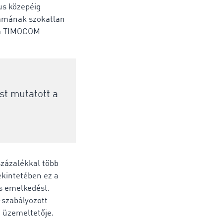
us közepéig
zámának szokatlan
 a TIMOCOM
st mutatott a
zázalékkal több
ekintetében ez a
os emelkedést.
-szabályozott
e üzemeltetője.