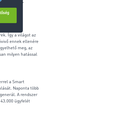
százalékkal,
ág hiányában
k. Így a világot az
óvivő ennek ellenére
igyelhető meg, az
san milyen hatással
errel a Smart
ulását. Naponta több
generál. A rendszer
 43.000 ügyfelét