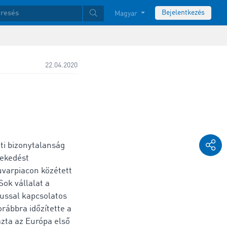
Bejelentkezés
Magyar
22.04.2020
tti bizonytalanság
ekedést
uvarpiacon közétett
ok vállalat a
russal kapcsolatos
rábbra időzítette a
zta az Európa első