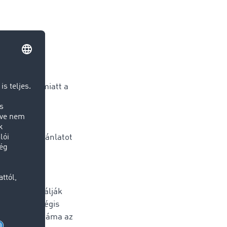
jén érte el
– leállása miatt a
ítmányok
 több mint
 sosem
 és raktérajánlatot
ogy kihasználják
apacitások mégis
teherautók száma az