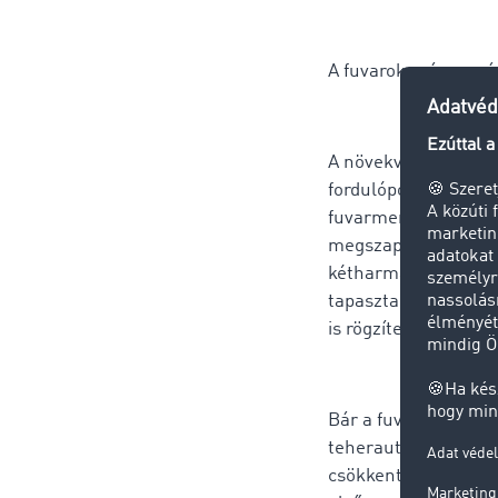
A fuvarok száma má
A növekvő tendencia
fordulópontját, ami 
fuvarmennyiségek hi
megszaporodása elle
kétharmadával csökk
tapasztaltunk hason
is rögzítenek napont
Bár a fuvarozók a l
teherautóik kapacit
csökkentek az idei 