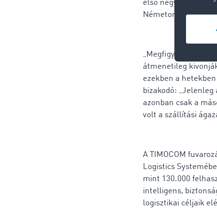
első negyedévben az
Németországban pedi
„Megfigyeltük, hogy 
átmenetileg kivonják
ezekben a hetekben 
bizakodó: „Jelenleg
azonban csak a máso
volt a szállítási ágaz
A TIMOCOM fuvarozás
Logistics Systemébe
mint 130.000 felhas
intelligens, bizton
logisztikai céljaik e