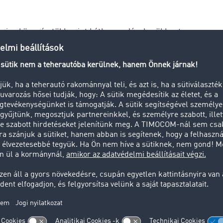
rcius közepén több mint kétharmadával csökkent
 március közepén, az Európa-szerte bevezetett lezárások ide
a gyártóüzemek – az élelmiszeripari kiskereskedelmet kivéve 
rtelen visszaesését eredményezte. „A élelmiszeripari száll
nére a fuvarozott mennyiség március végéig Európa-szerte
ent”. – számolt be az elemző. „Korábban húsvét előtt még
lót” A TIMOCOM rendszerében általában akár 750 000 fuvar-
a.
ezárások idején kétségbeesetten keresnek új megbízásokat, h
ásait, a TIMOCOM rendszerében a piacra kilépő fuvarozási k
első negyedévben. Ennek megfelelően a rendelkezésre álló 