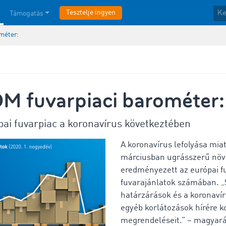
Tesztelje ingyen
Támogatás
méter:
 fuvarpiaci barométer:
ai fuvarpiac a koronavírus következtében
A koronavírus lefolyása mia
márciusban ugrásszerű növ
eredményezett az európai f
fuvarajánlatok számában. „S
határzárások és a koronaví
egyéb korlátozások hírére ko
megrendeléseit.” – magyará