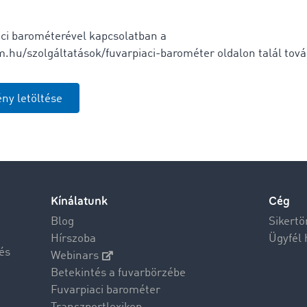
ci barométerével kapcsolatban a
.hu/szolgáltatások/fuvarpiaci-barométer oldalon talál tová
ny letöltése
Kínálatunk
Cég
Blog
Sikertö
Hírszoba
Ügyfél 
és
Webinars
Betekintés a fuvarbörzébe
Fuvarpiaci barométer