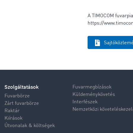
A TIMOCOM fuvarpia
https://www.timocom
Sajtóközlemé
Szolgáltatások
Fuvarmegbízások
Küldeménykövetés
Fuvarbörze
Interfészek
Zárt fuvarbörze
Nemzetközi követeléskezel
Raktár
Kiírások
Útvonalak & költségek