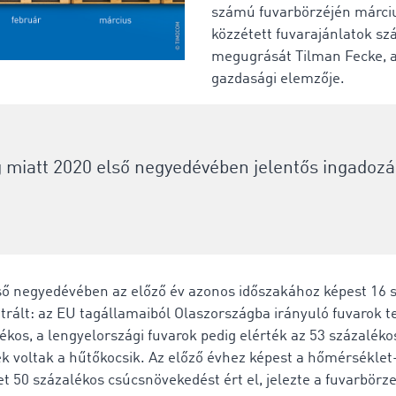
számú fuvarbörzéjén márci
közzétett fuvarajánlatok s
megugrását Tilman Fecke,
gazdasági elemzője.
 miatt 2020 első negyedévében jelentős ingadozá
 negyedévében az előző év azonos időszakához képest 16 s
ztrált: az EU tagállamaiból Olaszországba irányuló fuvarok t
kos, a lengyelországi fuvarok pedig elérték az 53 százalék
k voltak a hűtőkocsik. Az előző évhez képest a hőmérséklet
let 50 százalékos csúcsnövekedést ért el, jelezte a fuvarbörz