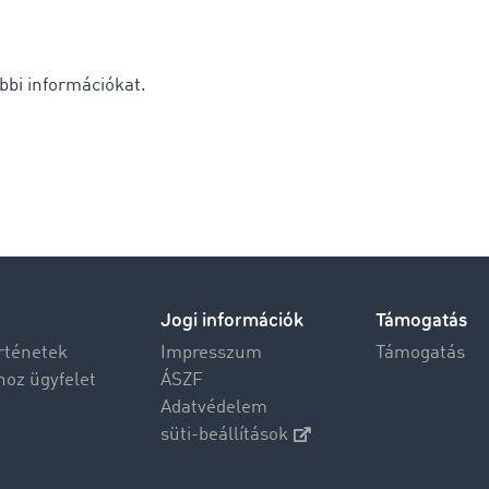
bbi információkat.
Jogi információk
Támogatás
rténetek
Impresszum
Támogatás
hoz ügyfelet
ÁSZF
Adatvédelem
süti-beállítások