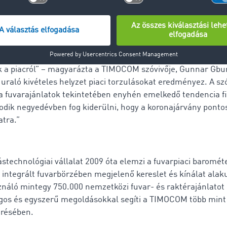
 előző év hasonló időszakához képest Európa-szerte három 
g 15 százalékkal esett vissza. Hogy jön ki a matek?
a fuvarozó vállalatok járműflottájuk egy részét kihasználts
 a piacról” – magyarázta a TIMOCOM szóvivője, Gunnar Gbure
uraló kivételes helyzet piaci torzulásokat eredményez. A sz
 a fuvarajánlatok tekintetében enyhén emelkedő tendencia f
dik negyedévben fog kiderülni, hogy a koronajárvány ponto
atra.”
technológiai vállalat 2009 óta elemzi a fuvarpiaci baromét
 integrált fuvarbörzében megjelenő kereslet és kínálat alak
ználó mintegy 750.000 nemzetközi fuvar- és raktérajánlatot 
ságos és egyszerű megoldásokkal segíti a TIMOCOM több mint
lérésében.