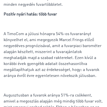
minden negyedév fuvartöbbletet.
Pozitív nyári hatás: több fuvar
A TimoCom a júliusi hónapra 54%-os fuvararányt
könyvelhet el, ami megegyezik Marcel Frings előző
negyedéves prognózisával, amit a fuvarpiaci barométer
alapján készített, miszerint a fuvarajánlatok
meghaladják majd a szabad raktereket. Ezen kívül a
korábbi évek gyengébb adatait összehasonlítva
megállapíthatjuk azt az érdekességet, hogy: a fuvarok
aránya évről évre egyenletesen növekszik júliusban.
Augusztusban a fuvarok aránya 51%-ra csökkent,
amivel a megoszlás alapján még mindig több fuvar volt,