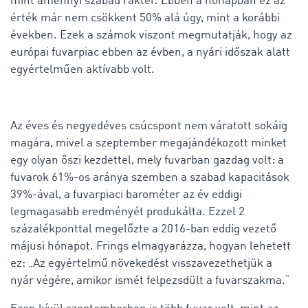
mint amennyi szabad raktér. Ebben a hónapban ez az
érték már nem csökkent 50% alá úgy, mint a korábbi
években. Ezek a számok viszont megmutatják, hogy az
európai fuvarpiac ebben az évben, a nyári időszak alatt
egyértelműen aktívabb volt.
Az éves és negyedéves csúcspont nem váratott sokáig
magára, mivel a szeptember megajándékozott minket
egy olyan őszi kezdettel, mely fuvarban gazdag volt: a
fuvarok 61%-os aránya szemben a szabad kapacitások
39%-ával, a fuvarpiaci barométer az év eddigi
legmagasabb eredményét produkálta. Ezzel 2
százalékponttal megelőzte a 2016-ban eddig vezető
májusi hónapot. Frings elmagyarázza, hogyan lehetett
ez: „Az egyértelmű növekedést visszavezethetjük a
nyár végére, amikor ismét felpezsdült a fuvarszakma.“