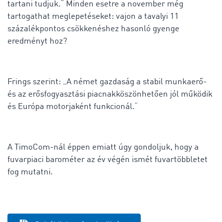
tartani tudjuk.“ Minden esetre a november még
tartogathat meglepetéseket: vajon a tavalyi 11
százalékpontos csökkenéshez hasonló gyenge
eredményt hoz?
Frings szerint: „A német gazdaság a stabil munkaerő-
és az erős
fogyasztási piacnak
köszönhetően jól működik
és Európa motorjaként funkcionál.“
A TimoCom-nál éppen emiatt úgy gondoljuk, hogy a
fuvarpiaci barométer az év végén ismét fuvartöbbletet
fog mutatni.