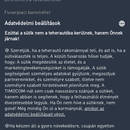
Fuvarpiaci barométer
Transzportlexikon
Tehergépkocsi-forgalomkorlátozás
Cég
Sikertörténetek
Ügyfél hoz ügyfelet
Jogi információk
Impresszum
ÁSZF