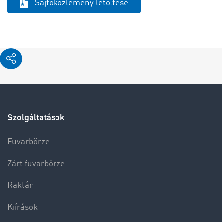
Sajtóközlemény letöltése
Szolgáltatások
Fuvarbörze
Zárt fuvarbörze
Raktár
Kiírások