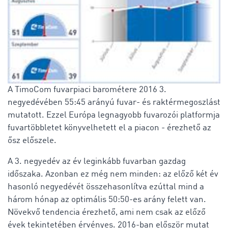
A TimoCom fuvarpiaci barométere 2016 3.
negyedévében 55:45 arányú fuvar- és raktérmegoszlást
mutatott. Ezzel Európa legnagyobb fuvarozói platformja
fuvartöbbletet könyvelhetett el a piacon - érezhető az
ősz előszele.
A 3. negyedév az év leginkább fuvarban gazdag
időszaka. Azonban ez még nem minden: az előző két év
hasonló negyedévét összehasonlítva ezúttal mind a
három hónap az optimális 50:50-es arány felett van.
Növekvő tendencia érezhető, ami nem csak az előző
évek tekintetében érvényes. 2016-ban először mutat