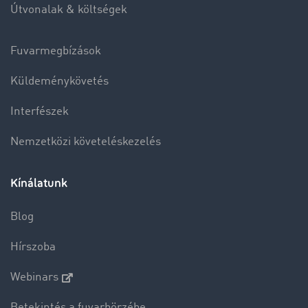
Útvonalak & költségek
Fuvarmegbízások
Küldeménykövetés
Interfészek
Nemzetközi követeléskezelés
Kínálatunk
Blog
Hírszoba
Webinars
Betekintés a fuvarbörzébe