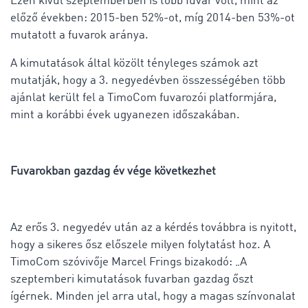
Ezen kívül szeptemberben is több fuvar volt, mint az
előző években: 2015-ben 52%-ot, míg 2014-ben 53%-ot
mutatott a fuvarok aránya.
A kimutatások által közölt tényleges számok azt
mutatják, hogy a 3. negyedévben összességében több
ajánlat került fel a TimoCom fuvarozói platformjára,
mint a korábbi évek ugyanezen időszakában.
Fuvarokban gazdag év vége következhet
Az erős 3. negyedév után az a kérdés továbbra is nyitott,
hogy a sikeres ősz előszele milyen folytatást hoz. A
TimoCom szóvivője Marcel Frings bizakodó: „A
szeptemberi kimutatások fuvarban gazdag őszt
ígérnek. Minden jel arra utal, hogy a magas színvonalat