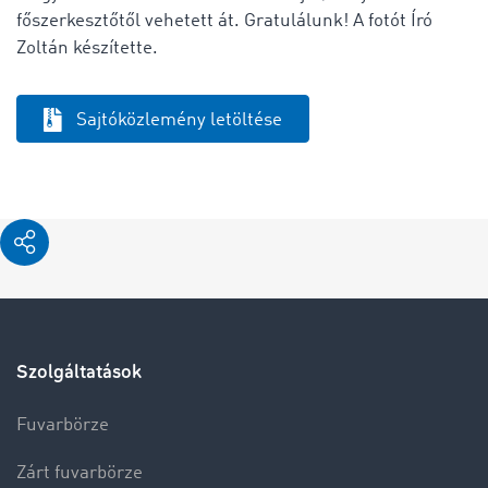
főszerkesztőtől vehetett át. Gratulálunk! A fotót Író
Zoltán készítette.
Sajtóközlemény letöltése
Szolgáltatások
Fuvarbörze
Zárt fuvarbörze