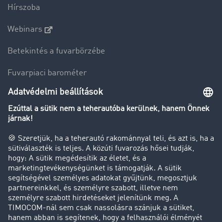
Hírszoba
Webinars
Betekintés a fuvarbörzébe
Fuvarpiaci barométer
Transzportlexikon
Tehergépkocsi-forgalomkorlátozás
Cég
Sikertörténetek
Ügyfél hoz ügyfelet
Jogi információk