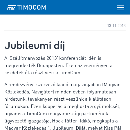
13.11.2013
Jubileumi díj
A 'Szállítmányozás 2013' konferenciát idén is
megrendezték Budapesten. Ezen az eseményen a
kezdetek óta részt vesz a TimoCom.
A rendezvényt szervező kiadó magazinjaiban (Magyar
Közlekedés, Navigátor) minden évben folyamatosan
hirdetünk, tevékenyen részt veszünk a kiállításon,
fórumokon. Ezen kooperáció meghozta a gyümölcsét,
ugyanis a TimoCom magyarországi partnerének
ügyvezető igazgatója, Hock-Ritter Ildikó, megkapta a
Magyar Közlekedés 1. Jubileumi Díját, melyet Kiss Pál