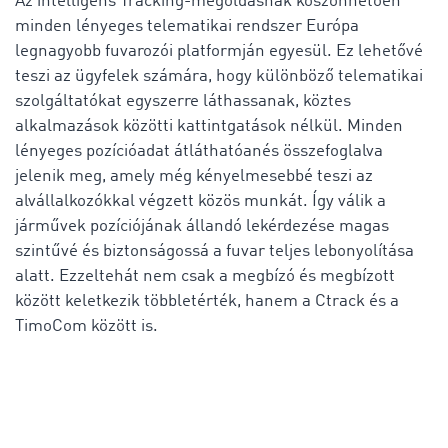
Az intelligens Tracking-megoldásnak köszönhetően
minden lényeges telematikai rendszer Európa
legnagyobb fuvarozói platformján egyesül. Ez lehetővé
teszi az ügyfelek számára, hogy különböző telematikai
szolgáltatókat egyszerre láthassanak, köztes
alkalmazások közötti kattintgatások nélkül. Minden
lényeges pozícióadat átláthatóanés összefoglalva
jelenik meg, amely még kényelmesebbé teszi az
alvállalkozókkal végzett közös munkát. Így válik a
járművek pozíciójának állandó lekérdezése magas
szintűvé és biztonságossá a fuvar teljes lebonyolítása
alatt. Ezzeltehát nem csak a megbízó és megbízott
között keletkezik többletérték, hanem a Ctrack és a
TimoCom között is.