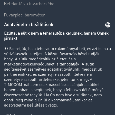
Betekintés a fuvarbörzébe
Fuvarpiaci barométer
Transzportlexikon
Tehergépkocsi-forgalomkorlátozás
Cég
Sikertörténetek
Ügyfél hoz ügyfelet
Jogi információk
Impresszum
ÁSZF