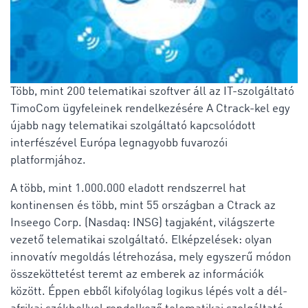
Több, mint 200 telematikai szoftver áll az IT-szolgáltató
TimoCom ügyfeleinek rendelkezésére A Ctrack-kel egy
újabb nagy telematikai szolgáltató kapcsolódott
interfészével Európa legnagyobb fuvarozói
platformjához.
A több, mint 1.000.000 eladott rendszerrel hat
kontinensen és több, mint 55 országban a Ctrack az
Inseego Corp. (Nasdaq: INSG) tagjaként, világszerte
vezető telematikai szolgáltató. Elképzelések: olyan
innovatív megoldás létrehozása, mely egyszerű módon
összeköttetést teremt az emberek az információk
között. Éppen ebből kifolyólag logikus lépés volt a dél-