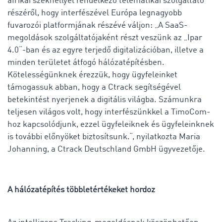
afrikai székhellyel rendelkező telematikai szolgáltató
részéről, hogy interfészével Európa legnagyobb
fuvarozói platformjának részévé váljon: „A SaaS-
megoldások szolgáltatójaként részt veszünk az „Ipar
4.0“-ban és az egyre terjedő digitalizációban, illetve a
minden területet átfogó hálózatépítésben.
Kötelességünknek érezzük, hogy ügyfeleinket
támogassuk abban, hogy a Ctrack segítségével
betekintést nyerjenek a digitális világba. Számunkra
teljesen világos volt, hogy interfészünkkel a TimoCom-
hoz kapcsolódjunk, ezzel ügyfeleiknek és ügyfeleinknek
is további előnyöket biztosítsunk.“, nyilatkozta Maria
Johanning, a Ctrack Deutschland GmbH ügyvezetője.
A hálózatépítés többletértékeket hordoz