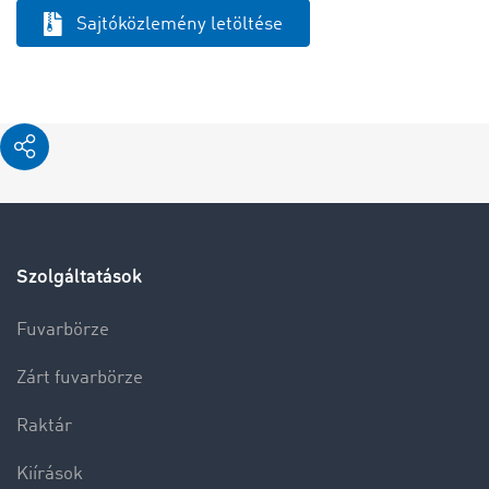
Sajtóközlemény letöltése
Szolgáltatások
Fuvarbörze
Zárt fuvarbörze
Raktár
Kiírások