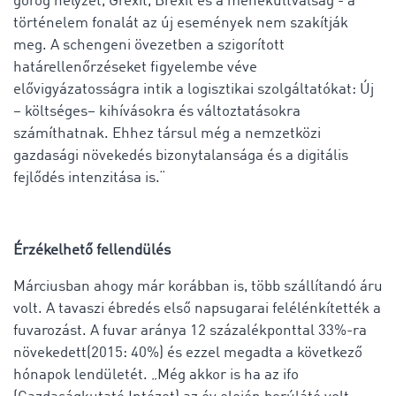
görög helyzet, Grexit, Brexit és a menekültválság - a
történelem fonalát az új események nem szakítják
meg. A schengeni övezetben a szigorított
határellenőrzéseket figyelembe véve
elővigyázatosságra intik a logisztikai szolgáltatókat: Új
– költséges– kihívásokra és változtatásokra
számíthatnak. Ehhez társul még a nemzetközi
gazdasági növekedés bizonytalansága és a digitális
fejlődés intenzitása is.“
Érzékelhető fellendülés
Márciusban ahogy már korábban is, több szállítandó áru
volt. A tavaszi ébredés első napsugarai felélénkítették a
fuvarozást. A fuvar aránya 12 százalékponttal 33%-ra
növekedett(2015: 40%) és ezzel megadta a következő
hónapok lendületét. „Még akkor is ha az ifo