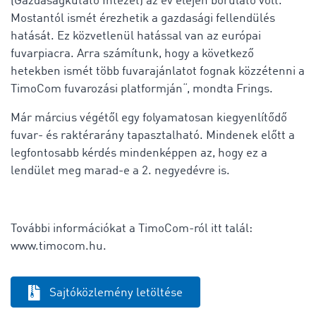
(Gazdaságkutató Intézet) az év elején borúlátó volt.
Mostantól ismét érezhetik a gazdasági fellendülés
hatását. Ez közvetlenül hatással van az európai
fuvarpiacra. Arra számítunk, hogy a következő
hetekben ismét több fuvarajánlatot fognak közzétenni a
TimoCom fuvarozási platformján“, mondta Frings.
Már március végétől egy folyamatosan kiegyenlítődő
fuvar- és raktérarány tapasztalható. Mindenek előtt a
legfontosabb kérdés mindenképpen az, hogy ez a
lendület meg marad-e a 2. negyedévre is.
További információkat a TimoCom-ról itt talál:
www.timocom.hu.
Sajtóközlemény letöltése