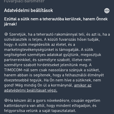
Fuvarpiaci barométer
Transzportlexikon
Tehergépkocsi-forgalomkorlátozás
Cég
Sikertörténetek
Ügyfél hoz ügyfelet
Jogi információk
Impresszum
ÁSZF
Adatvédelem