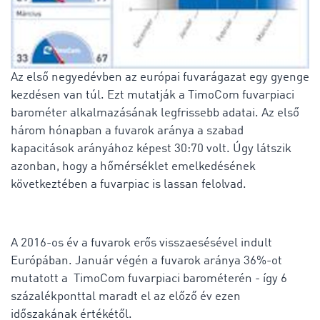
Az első negyedévben az európai fuvarágazat egy gyenge
kezdésen van túl. Ezt mutatják a TimoCom fuvarpiaci
barométer alkalmazásának legfrissebb adatai. Az első
három hónapban a fuvarok aránya a szabad
kapacitások arányához képest 30:70 volt. Úgy látszik
azonban, hogy a hőmérséklet emelkedésének
következtében a fuvarpiac is lassan felolvad.
A 2016-os év a fuvarok erős visszaesésével indult
Európában. Január végén a fuvarok aránya 36%-ot
mutatott a TimoCom fuvarpiaci barométerén - így 6
százalékponttal maradt el az előző év ezen
időszakának értékétől.