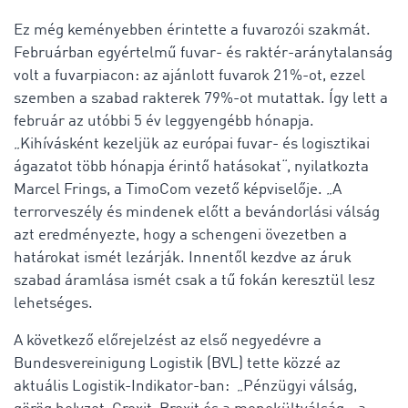
Ez még keményebben érintette a fuvarozói szakmát.
Februárban egyértelmű fuvar- és raktér-aránytalanság
volt a fuvarpiacon: az ajánlott fuvarok 21%-ot, ezzel
szemben a szabad rakterek 79%-ot mutattak. Így lett a
február az utóbbi 5 év leggyengébb hónapja.
„Kihívásként kezeljük az európai fuvar- és logisztikai
ágazatot több hónapja érintő hatásokat“, nyilatkozta
Marcel Frings, a TimoCom vezető képviselője. „A
terrorveszély és mindenek előtt a bevándorlási válság
azt eredményezte, hogy a schengeni övezetben a
határokat ismét lezárják. Innentől kezdve az áruk
szabad áramlása ismét csak a tű fokán keresztül lesz
lehetséges.
A következő előrejelzést az első negyedévre a
Bundesvereinigung Logistik (BVL) tette közzé az
aktuális Logistik-Indikator-ban: „Pénzügyi válság,