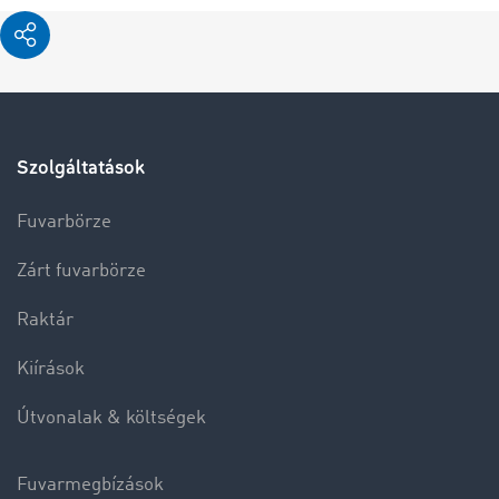
Szolgáltatások
Fuvarbörze
Zárt fuvarbörze
Raktár
Kiírások
Útvonalak & költségek
Fuvarmegbízások