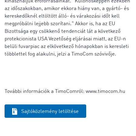
kihasználjuk erőforrásainkat. "Különösképpen ezekben
az időszakokban, amikor ekkora hiány van, a gyártó- és
kereskedőknél eltöltött álló- és várakozási időt kell
megpróbálni lejjebb szorítani." Akkor is, ha az EU
Bizottsága egy csökkenő tendenciát lát a következő
protekcionista USA Vezetőség eljárásai miatt, az EU-n
belüli fuvarpiac az elkövetkező hónapokban is keresleti
többlettel fog alakulni, jelzi a TimoCom szóvivője.
További információk a TimoComról: www.timocom.hu
Sajtóközlemény letöltése