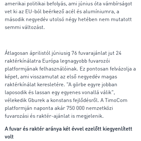
amerikai politikai befolyás, ami június óta vámbírságot
vet ki az EU-ból beérkező acél és alumíniumra, a
második negyedév utolsó négy hetében nem mutatott
semmi változást.
Átlagosan áprilistól júniusig 76 fuvarajánlat jut 24
raktérkínálatra Európa legnagyobb fuvarozói
platformjának felhasználóinak. Ez pontosan felvázolja a
képet, ami visszamutat az első negyedév magas
raktérkínálat keresletére. "A görbe egyre jobban
laposodik és lassan egy egyenes vonallá válik",
vélekedik Gburek a konstans fejlődésről. A TimoCom
platformján naponta akár 750 000 nemzetközi
fuvarozási és raktér-ajánlat is megjelenik.
A fuvar és raktér aránya két évvel ezelőtt kiegyenlített
volt