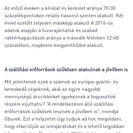
Az előző éveken a kínálat és kereslet aránya 70:30
százalékpontokon relatív hasonló szinten alakult. Két
évvel ezelőtt teljesen másképp alakult A 2016-os
adatok alapján a fuvarajánlatok és szabad
raktérkapacitások aránya a második félévben 52:48
százalékon, majdnem kiegyenlítődve alakult.
A szállítási erőforrások szűkösen alakulnak a jövőben is
Mit jelentenek ezek a számok az európai gyártó- és
kereskedő cégeknek, akik az egyre nagyobb
mennyiségű árucikkeiket igyekeznek a fogyasztóik
részére eljuttatni? "A rendelkezésre álló szállítási
erőforrások szűkösek lesznek a jövőben is", mondja
Gburek. Ezt a helyzetet úgy tudjuk ad hoc megoldani,
hogy elkerüljük az üresjáratokat és a lehető legjobban