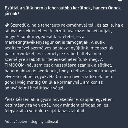
Transzportlexikon
Tehergépkocsi-forgalomkorlátozás
Cég
Sikertörténetek
Ügyfél hoz ügyfelet
Jogi információk
Impresszum
ÁSZF
Adatvédelem
süti-beállítások