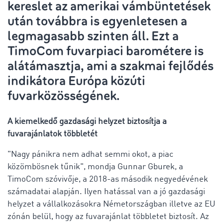
kereslet az amerikai vámbüntetések
után továbbra is egyenletesen a
legmagasabb szinten áll. Ezt a
TimoCom fuvarpiaci barométere is
alátámasztja, ami a szakmai fejlődés
indikátora Európa közúti
fuvarközösségének.
A kiemelkedő gazdasági helyzet biztosítja a
fuvarajánlatok többletét
"Nagy pánikra nem adhat semmi okot, a piac
közömbösnek tűnik", mondja Gunnar Gburek, a
TimoCom szóvivője, a 2018-as második negyedévének
számadatai alapján. Ilyen hatással van a jó gazdasági
helyzet a vállalkozásokra Németországban illetve az EU
zónán belül, hogy az fuvarajánlat többletet biztosít. Az