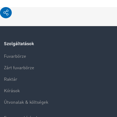
Szolgáltatások
Fuvarbörze
Zárt fuvarbörze
Raktár
Kiírások
Útvonalak & költségek