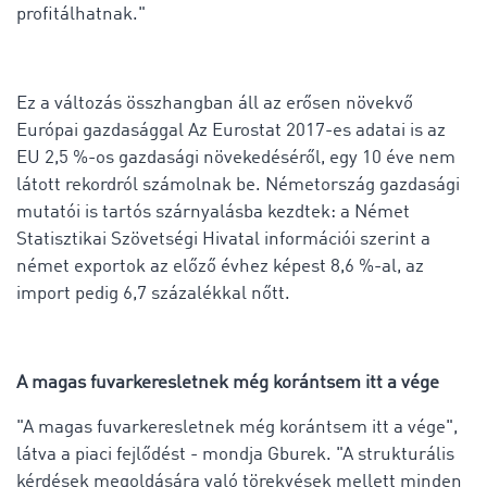
profitálhatnak."
Ez a változás összhangban áll az erősen növekvő
Európai gazdasággal Az Eurostat 2017-es adatai is az
EU 2,5 %-os gazdasági növekedéséről, egy 10 éve nem
látott rekordról számolnak be. Németország gazdasági
mutatói is tartós szárnyalásba kezdtek: a Német
Statisztikai Szövetségi Hivatal információi szerint a
német exportok az előző évhez képest 8,6 %-al, az
import pedig 6,7 százalékkal nőtt.
A magas fuvarkeresletnek még korántsem itt a vége
"A magas fuvarkeresletnek még korántsem itt a vége",
látva a piaci fejlődést - mondja Gburek. "A strukturális
kérdések megoldására való törekvések mellett minden