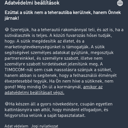
Transzportlexikon
Tehergépkocsi-forgalomkorlátozás
Cég
Sikertörténetek
Ügyfél hoz ügyfelet
Jogi információk
Impresszum
ÁSZF
Adatvédelem
süti-beállítások