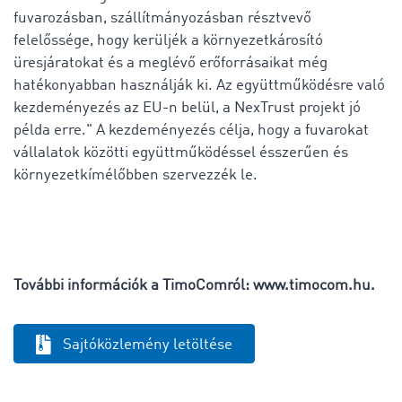
fuvarozásban, szállítmányozásban résztvevő
felelőssége, hogy kerüljék a környezetkárosító
üresjáratokat és a meglévő erőforrásaikat még
hatékonyabban használják ki. Az együttműködésre való
kezdeményezés az EU-n belül, a NexTrust projekt jó
példa erre." A kezdeményezés célja, hogy a fuvarokat
vállalatok közötti együttműködéssel ésszerűen és
környezetkímélőbben szervezzék le.
További információk a TimoComról: www.timocom.hu.
Sajtóközlemény letöltése