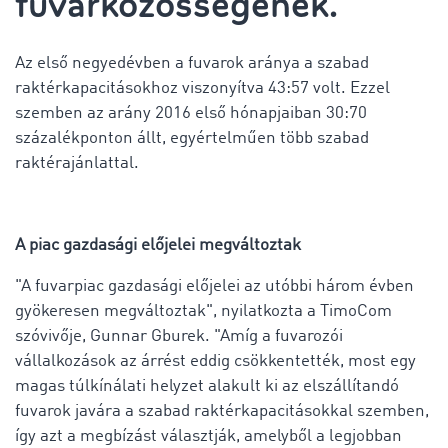
fuvarközösségének.
Az első negyedévben a fuvarok aránya a szabad
raktérkapacitásokhoz viszonyítva 43:57 volt. Ezzel
szemben az arány 2016 első hónapjaiban 30:70
százalékponton állt, egyértelműen több szabad
raktérajánlattal.
A piac gazdasági előjelei megváltoztak
"A fuvarpiac gazdasági előjelei az utóbbi három évben
gyökeresen megváltoztak", nyilatkozta a TimoCom
szóvivője, Gunnar Gburek. "Amíg a fuvarozói
vállalkozások az árrést eddig csökkentették, most egy
magas túlkínálati helyzet alakult ki az elszállítandó
fuvarok javára a szabad raktérkapacitásokkal szemben,
így azt a megbízást választják, amelyből a legjobban