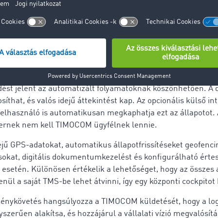
yfélhaszon: akár 25% hatékonys
ménykövetést 2023-ban vezette be a TIMOCOM, és azóta
a Sz
isztikai és Hulladékkezelési Szövetség (BGL) által preferált 
sként ajánlják
. Azóta bizonyította, hogy mérhető előny
szállítási folyamatban. Csak a diszpozíció terén ez 25%-os
st jelent az automatizált folyamatoknak köszönhetően. A di
síthat, és valós idejű áttekintést kap. Az opcionális külső i
elhasználó is automatikusan megkaphatja ezt az állapotot. 
nernek nem kell TIMOCOM ügyfélnek lennie.
jű GPS-adatokat, automatikus állapotfrissítéseket geofenci
okat, digitális dokumentumkezelést és konfigurálható értes
esetén. Különösen értékelik a lehetőséget, hogy az összes a
enül a saját TMS-be lehet átvinni, így egy központi cockpitot
ménykövetés hangsúlyozza a TIMOCOM küldetését, hogy a log
szerűen alakítsa, és hozzájárul a vállalati vízió megvalósít