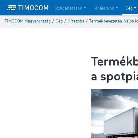
Szolgáltatások
Kínálatunk
Cég
TIMOCOM Magyarország
/
Cég
/
Hírszoba
/
Termékbevezetés: Valós id
Termékbe
a spotp