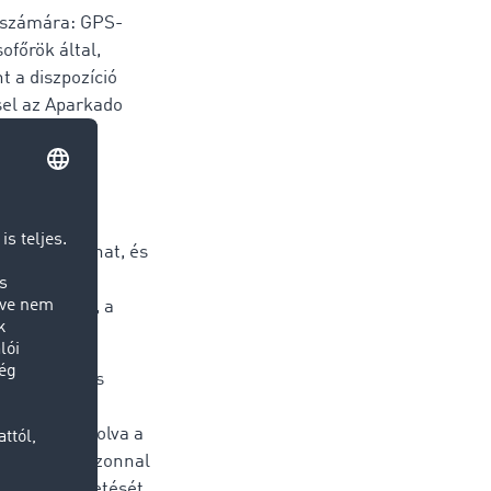
 számára: GPS-
ofőrök által,
t a diszpozíció
sel az Aparkado
nerség első
fél használhat, és
feletti
ipp Schmidt, a
 működik, és
 (TMS) és
n összekapcsolva a
A megbízók azonnal
 nyomon követését.