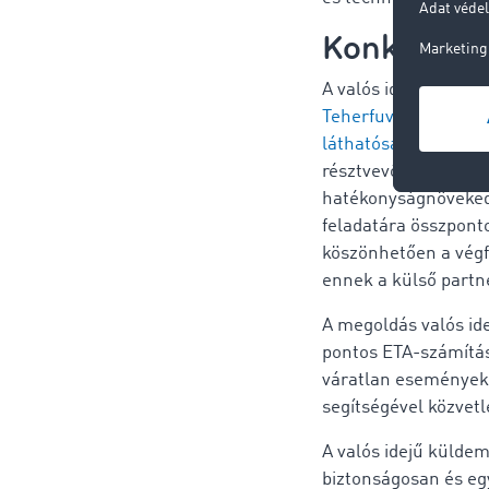
Konkrét üg
A valós idejű külde
Teherfuvarozási, Log
láthatósági megoldá
résztvevő számára a 
hatékonyságnövekedé
feladatára összponto
köszönhetően a végf
ennek a külső part
A megoldás valós ide
pontos ETA-számítás
váratlan események 
segítségével közvetl
A valós idejű külde
biztonságosan és egy