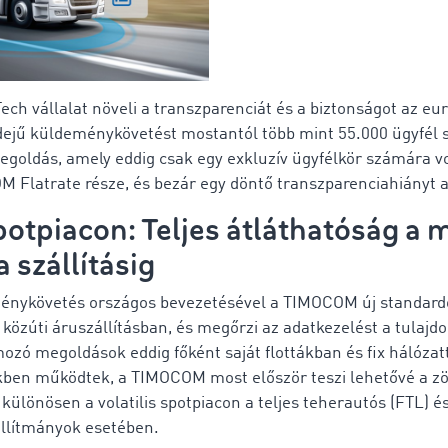
h vállalat növeli a transzparenciát és a biztonságot az eu
 idejű küldeménykövetést mostantól több mint 55.000 ügyfél
megoldás, amely eddig csak egy exkluzív ügyfélkör számára vo
 Flatrate része, és bezár egy döntő transzparenciahiányt a
potpiacon: Teljes átláthatóság a
a szállításig
ménykövetés országos bevezetésével a TIMOCOM új standardot 
 közúti áruszállításban, és megőrzi az adatkezelést a tulajd
zó megoldások eddig főként saját flottákban és fix hálózat
kben működtek, a TIMOCOM most először teszi lehetővé a 
ülönösen a volatilis spotpiacon a teljes teherautós (FTL) és
állítmányok esetében.