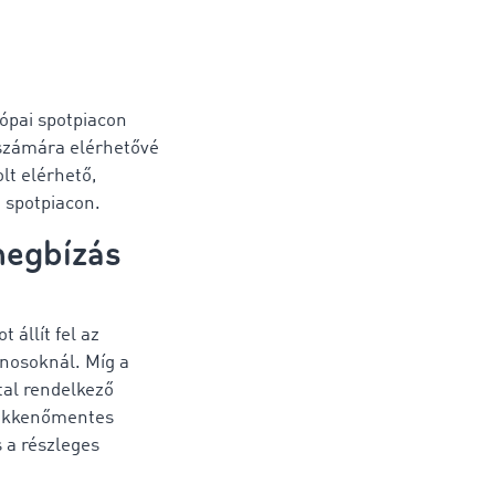
rópai spotpiacon
 számára elérhetővé
lt elérhető,
 spotpiacon.
 megbízás
állít fel az
onosoknál. Míg a
tal rendelkező
zökkenőmentes
 a részleges