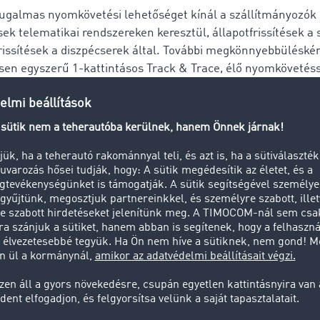
ugalmas nyomkövetési lehetőséget kínál a szállítmányozók
sek telematikai rendszereken keresztül, állapotfrissítések a s
issítések a diszpécserek által. További megkönnyebbüléskén
en egyszerű 1-kattintásos Track & Trace, élő nyomkövetés
tül van tervben. Ez a TIMOCOM és Aparkado
stratégiai part
kihívások sikeresen megoldva
tt egy olyan megoldást, amelyet ad hoc több mint 55.000 ügy
egbízó és a megbízott egyedi igényeit: elsősorban az adatok 
arozóknál kell lennie minden pillanatban" - magyarázza Phil
 termékmenedzsere.
használóbarát megoldás legyen, amely önálló megoldásként
tegrálható a meglévő szállítási menedzsment rendszerekbe
endszerekbe (ERP). Ezen kívül 299 telematikai szolgáltató va
-szel, és elérhetők a valós idejű küldeménykövetéshez. 
ciós erőfeszítés nélkül kezdhetik a fuvarozók megbízását és