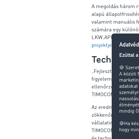
A megoldás három r
alapú állapotfrissíté
valamint manuális fr
számára egy különös
LKW.APP-jén keresz
projektje.
.
Technikai 
„Fejlesztenünk kelle
figyelembe veszi a m
ellenőrzésnek a fuv
TIMOCOM stratégiai
Az eredmény egy fel
zökkenőmentesen in
vállalatirányítási r
TIMOCOM Marketplace
és technikai integrá