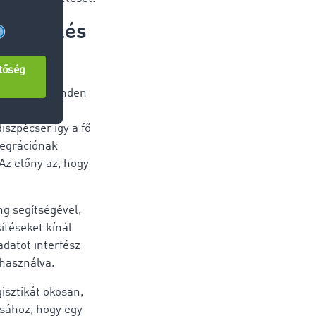
ágnövelés
övetségi
valós idejű
öket nyújt minden
szpécser így a fő
ntegrációnak
Az előny az, hogy
ng segítségével,
ítéseket kínál
datot interfész
 használva.
isztikát okosan,
ásához, hogy egy