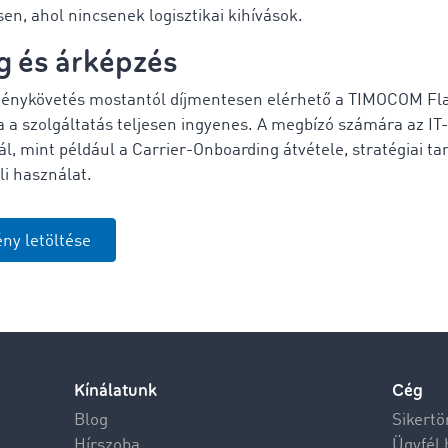
sen, ahol nincsenek logisztikai kihívások.
g és árképzés
ménykövetés mostantól díjmentesen elérhető a TIMOCOM Flat
 a szolgáltatás teljesen ingyenes. A megbízó számára az IT-
ál, mint például a Carrier-Onboarding átvétele, stratégiai t
li használat.
ny letöltése
Kínálatunk
Cég
Blog
Sikertö
Hírszoba
Ügyfél 