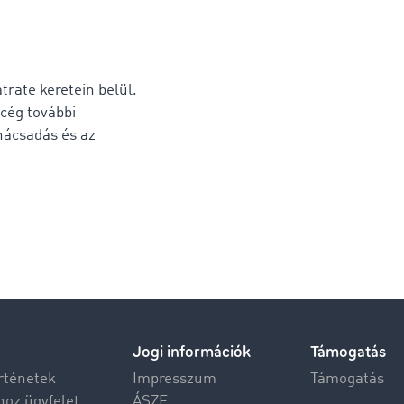
rate keretein belül.
cég további
anácsadás és az
Jogi információk
Támogatás
rténetek
Impresszum
Támogatás
hoz ügyfelet
ÁSZF