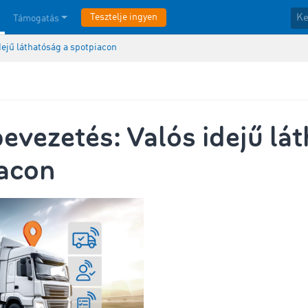
Tesztelje ingyen
Támogatás
ejű láthatóság a spotpiacon
vezetés: Valós idejű lá
iacon