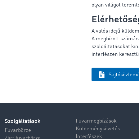
olyan világot teremt
Elérhetősé
A valós idejű külde
A megbízott számára
szolgáltatásokat kín
interfészen keresztü
Sajtóközlemé
Szolgáltatások
Fuvarmegbízások
Küldeménykövetés
Fuvarbörze
Interfészek
Zárt fuvarbörze