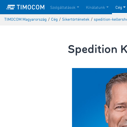
Szolgáltatások
Kínálatunk
Cég
TIMOCOM Magyarország
/
Cég
/
Sikertörténetek
/
spedition-kellers
Spedition 