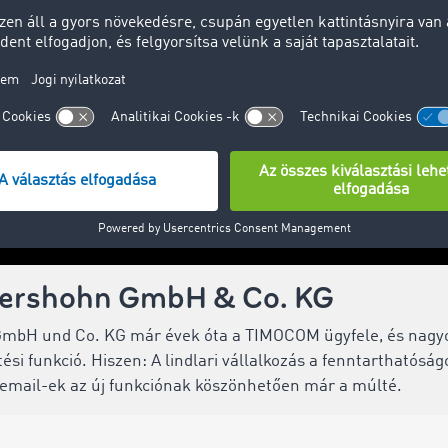
llershohn GmbH & Co. KG
GmbH und Co. KG már évek óta a TIMOCOM ügyfele, és nagyo
si funkció. Hiszen: A lindlari vállalkozás a fenntarthatóságo
 email-ek az új funkciónak köszönhetően már a múlté.