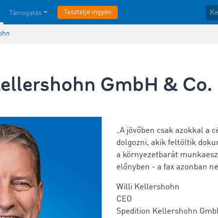
Tesztelje ingyen
Támogatás
hohn
Kellershohn GmbH & Co.
„A jövőben csak azokkal a c
dolgozni, akik feltöltik do
a környezetbarát munkaeszk
előnyben - a fax azonban n
Willi Kellershohn
CEO
Spedition Kellershohn Gmb