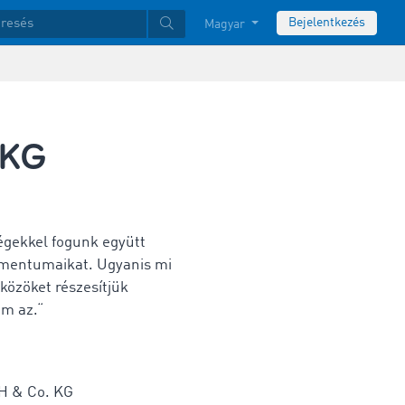
Bejelentkezés
Magyar
 KG
égekkel fogunk együtt
kumentumaikat. Ugyanis mi
özöket részesítjük
em az.“
H & Co. KG