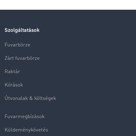
Szolgáltatások
Fuvarbörze
Zárt fuvarbörze
Raktár
Kiírások
Útvonalak & költségek
Fuvarmegbízások
Küldeménykövetés