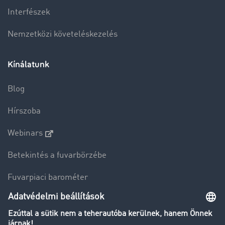
Interfészek
Nemzetközi követeléskezelés
Kínálatunk
Blog
Hírszoba
Webinars
Betekintés a fuvarbörzébe
Fuvarpiaci barométer
Transzportlexikon
Tehergépkocsi-forgalomkorlátozás