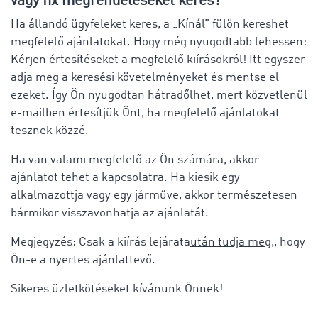
vagy fix megrendeléseket keres?
Ha állandó ügyfeleket keres, a „Kínál” fülön kereshet
megfelelő ajánlatokat. Hogy még nyugodtabb lehessen:
Kérjen értesítéseket a megfelelő kiírásokról! Itt egyszer
adja meg a keresési követelményeket és mentse el
ezeket. Így Ön nyugodtan hátradőlhet, mert közvetlenül
e-mailben értesítjük Önt, ha megfelelő ajánlatokat
tesznek közzé.
Ha van valami megfelelő az Ön számára, akkor
ajánlatot tehet a kapcsolatra. Ha kiesik egy
alkalmazottja vagy egy járműve, akkor természetesen
bármikor visszavonhatja az ajánlatát.
Megjegyzés: Csak a kiírás lejárata
után tudja meg,
, hogy
Ön-e a nyertes ajánlattevő.
Sikeres üzletkötéseket kívánunk Önnek!