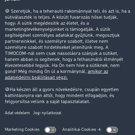
Cég
Sikertörténetek
Ügyfél hoz ügyfelet
Jogi információk
Impresszum
ÁSZF
Adatvédelem
süti-beállítások
Támogatás