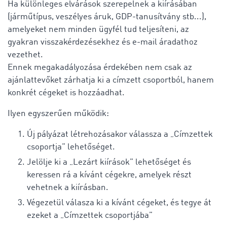
Ha különleges elvárások szerepelnek a kiírásában
(járműtípus, veszélyes áruk, GDP-tanusítvány stb...),
amelyeket nem minden ügyfél tud teljesíteni, az
gyakran visszakérdezésekhez és e-mail áradathoz
vezethet.
Ennek megakadályozása érdekében nem csak az
ajánlattevőket zárhatja ki a címzett csoportból, hanem
konkrét cégeket is hozzáadhat.
Ilyen egyszerűen működik:
Új pályázat létrehozásakor válassza a „Címzettek
csoportja” lehetőséget.
Jelölje ki a „Lezárt kiírások” lehetőséget és
keressen rá a kívánt cégekre, amelyek részt
vehetnek a kiírásban.
Végezetül válasza ki a kívánt cégeket, és tegye át
ezeket a „Címzettek csoportjába”