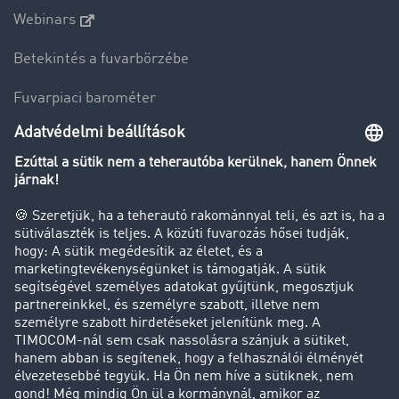
Webinars
Betekintés a fuvarbörzébe
Fuvarpiaci barométer
Transzportlexikon
Tehergépkocsi-forgalomkorlátozás
Cég
Sikertörténetek
Ügyfél hoz ügyfelet
Jogi információk
Impresszum