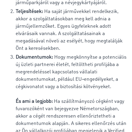
járműparkjáról vagy a névjegykártyájáról.
Teljesítések:
Ha saját járművekkel rendelkezik,
akkor a szolgáltatásokban meg kell adnia a
járműjellemzőket. Egyes ügyfeleknek adott
elvárásaik vannak. A szolgáltatásainak a
megadásával növeli az esélyét, hogy megtalálják
Önt a keresésekben.
Dokumentumok:
Hogy megkönnyítse a potenciális
új üzleti partnerei életét, feltöltheti profiljába a
megrendeléssel kapcsolatos vállalati
dokumentumokat, például EU
-
engedélyeket, a
cégkivonatot vagy a biztosítási kötvényeket.
És ami a legjobb:
Ha szállítmányozó cégként vagy
fuvarozóként van bejegyezve Németországban,
akkor a cégét rendszeresen ellenőriztetheti a
dokumentumok alapján.
A sikeres ellenőrzés után
az Ön vállalkozói profiljában megjelenik a Verified