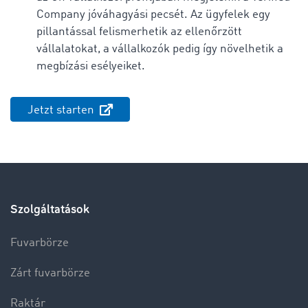
Company jóváhagyási pecsét.
Az ügyfelek egy
pillantással felismerhetik az ellenőrzött
vállalatokat, a vállalkozók pedig így növelhetik a
megbízási esélyeiket.
Jetzt starten
Szolgáltatások
Fuvarbörze
Zárt fuvarbörze
Raktár