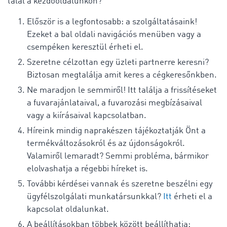
talál a kezdőoldalunkon?
Először is a legfontosabb: a szolgáltatásaink!
Ezeket a bal oldali navigációs menüben vagy a
csempéken keresztül érheti el.
Szeretne célzottan egy üzleti partnerre keresni?
Biztosan megtalálja amit keres a cégkeresőnkben.
Ne maradjon le semmiről! Itt találja a frissítéseket
a fuvarajánlataival, a fuvarozási megbízásaival
vagy a kiírásaival kapcsolatban.
Híreink mindig naprakészen tájékoztatják Önt a
termékváltozásokról és az újdonságokról.
Valamiről lemaradt? Semmi probléma, bármikor
elolvashatja a régebbi híreket is.
További kérdései vannak és szeretne beszélni egy
ügyfélszolgálati munkatársunkkal?
Itt
érheti el a
kapcsolat oldalunkat.
A beállításokban többek között beállíthatja: