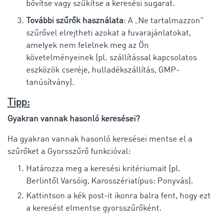
bővítse vagy szűkítse a keresési sugarat.
További szűrők használata
: A „Ne tartalmazzon”
szűrővel elrejtheti azokat a fuvarajánlatokat,
amelyek nem felelnek meg az Ön
követelményeinek (pl. szállítással kapcsolatos
eszközök cseréje, hulladékszállítás, GMP-
tanúsítvány).
Tipp:
Gyakran vannak hasonló keresései?
Ha gyakran vannak hasonló keresései mentse el a
szűrőket a Gyorsszűrő funkcióval:
Határozza meg a keresési kritériumait (pl.
Berlintől Varsóig, Karosszériatípus: Ponyvás).
Kattintson a kék post-it ikonra balra fent, hogy ezt
a keresést elmentse gyorsszűrőként.