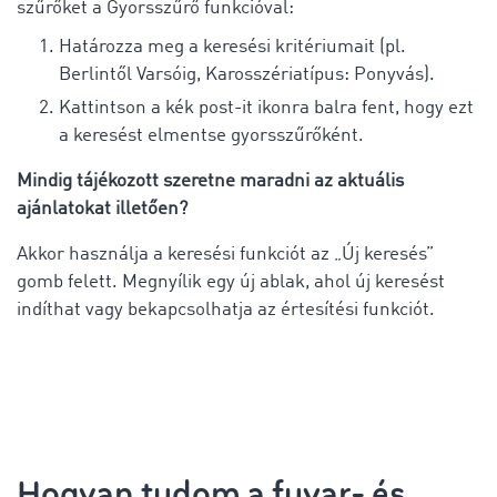
szűrőket a Gyorsszűrő funkcióval:
Határozza meg a keresési kritériumait (pl.
Berlintől Varsóig, Karosszériatípus: Ponyvás).
Kattintson a kék post-it ikonra balra fent, hogy ezt
a keresést elmentse gyorsszűrőként.
Mindig tájékozott szeretne maradni az aktuális
ajánlatokat illetően?
Akkor használja a keresési funkciót az „Új keresés”
gomb felett. Megnyílik egy új ablak, ahol új keresést
indíthat vagy bekapcsolhatja az értesítési funkciót.
Hogyan tudom a fuvar- és