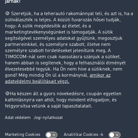
Tehergépkocsi-forgalomkorlátozás
Cég
Sikertörténetek
Ügyfél hoz ügyfelet
Jogi információk
Impresszum
ÁSZF
Adatvédelem
süti-beállítások
Támogatás