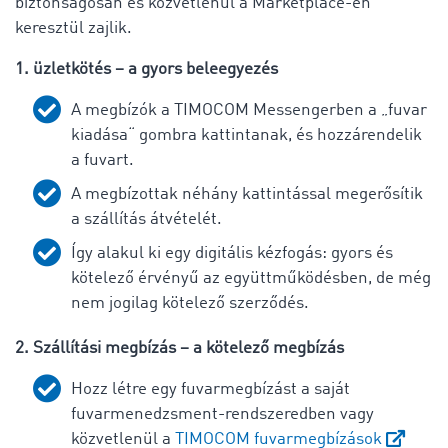
biztonságosan és közvetlenül a Marketplace-en
keresztül zajlik.
1. üzletkötés – a gyors beleegyezés
A megbízók a TIMOCOM Messengerben a „fuvar
kiadása“ gombra kattintanak, és hozzárendelik
a fuvart.
A megbízottak néhány kattintással megerősítik
a szállítás átvételét.
Így alakul ki egy digitális kézfogás: gyors és
kötelező érvényű az együttműködésben, de még
nem jogilag kötelező szerződés.
2. Szállítási megbízás – a kötelező megbízás
Hozz létre egy fuvarmegbízást a saját
fuvarmenedzsment-rendszeredben vagy
közvetlenül a
TIMOCOM fuvarmegbízások