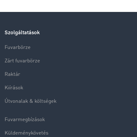
Szolgáltatások
Fuvarbörze
Zárt fuvarbörze
Raktár
Kiírások
Útvonalak & költségek
Fuvarmegbízások
Küldeménykövetés