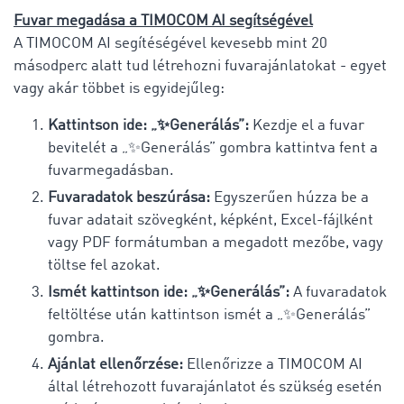
Fuvar megadása a TIMOCOM AI segítségével
A TIMOCOM AI segítéségével kevesebb mint 20
másodperc alatt tud létrehozni fuvarajánlatokat - egyet
vagy akár többet is egyidejűleg:
Kattintson ide: „✨Generálás”:
Kezdje el a fuvar
bevitelét a „✨Generálás” gombra kattintva fent a
fuvarmegadásban.
Fuvaradatok beszúrása:
Egyszerűen húzza be a
fuvar adatait szövegként, képként, Excel-fájlként
vagy PDF formátumban a megadott mezőbe, vagy
töltse fel azokat.
Ismét kattintson ide: „✨Generálás”:
A fuvaradatok
feltöltése után kattintson ismét a „✨Generálás”
gombra.
Ajánlat ellenőrzése:
Ellenőrizze a TIMOCOM AI
által létrehozott fuvarajánlatot és szükség esetén