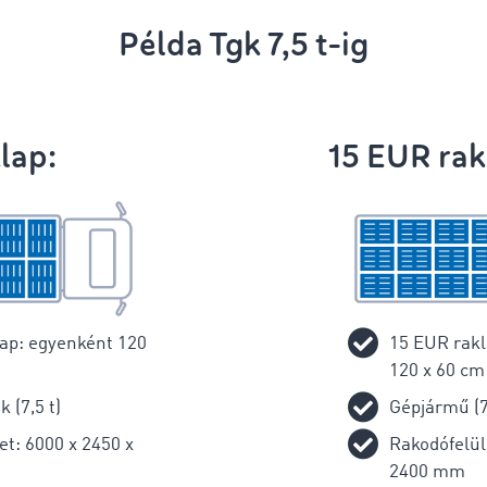
Példa Tgk 7,5 t-ig
klap:
15 EUR ra
klap: egyenként 120
15 EUR rakl
120 x 60 cm
 (7,5 t)
Gépjármű (7
et: 6000 x 2450 x
Rakodófelül
2400 mm