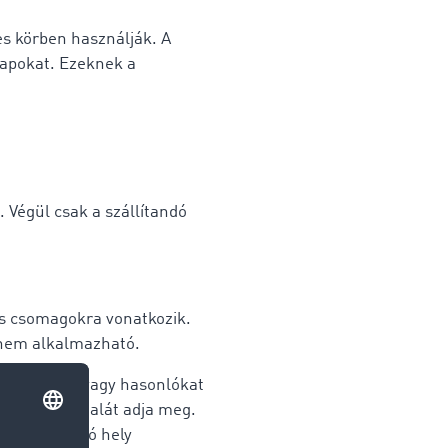
es körben használják. A
lapokat. Ezeknek a
. Végül csak a szállítandó
os csomagokra vonatkozik.
 nem alkalmazható.
katrészeket vagy hasonlókat
ghosszabb oldalát adja meg.
lkezésre álló hely