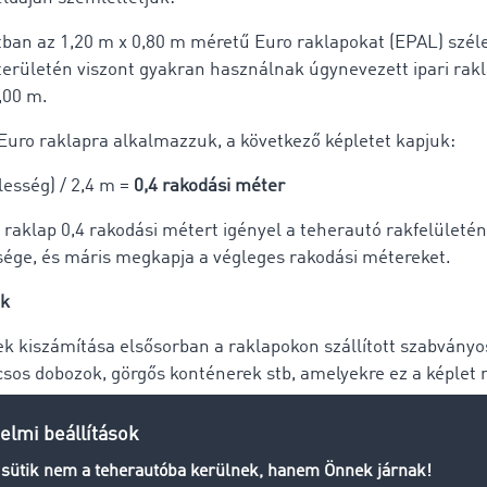
atban az 1,20 m x 0,80 m méretű Euro raklapokat (EPAL) szél
területén viszont gyakran használnak úgynevezett ipari rak
,00 m.
 Euro raklapra alkalmazzuk, a következő képletet kapjuk:
lesség) / 2,4 m =
0,4 rakodási méter
o raklap 0,4 rakodási métert igényel a teherautó rakfelületén
ége, és máris megkapja a végleges rakodási métereket.
ek
ek kiszámítása elsősorban a raklapokon szállított szabvány
sos dobozok, görgős konténerek stb, amelyekre ez a képlet
 nem szabványosított árukat, például gépeket, csöveket, al
alkalmazható. Ilyen esetekben azt javasoljuk, hogy az áru le
tervezést és gondoskodik róla, hogy a tehergépjárműben rende