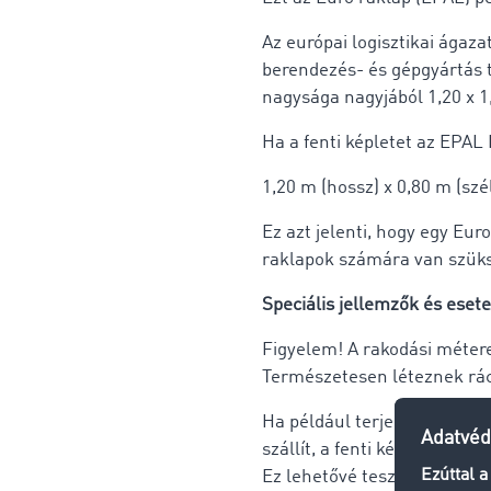
Az európai logisztikai ágaz
berendezés- és gépgyártás 
nagysága nagyjából 1,20 x 1
Ha a fenti képletet az EPAL
1,20 m (hossz) x 0,80 m (szé
Ez azt jelenti, hogy egy Eur
raklapok számára van szüks
Speciális jellemzők és eset
Figyelem! A rakodási méter
Természetesen léteznek rác
Ha például terjedelmes vagy
szállít, a fenti képlet nem 
Ez lehetővé teszi a precíz 