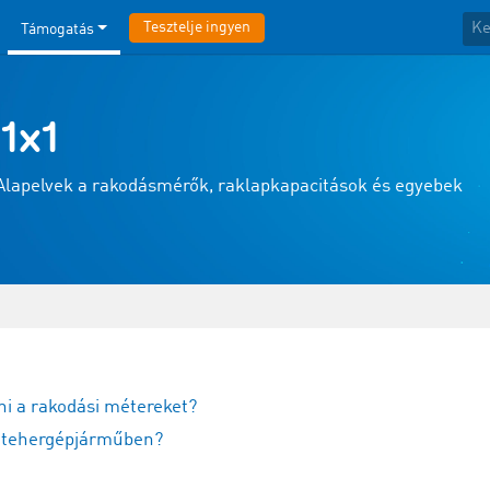
Tesztelje ingyen
Támogatás
 1x1
 Alapelvek a rakodásmérők, raklapkapacitások és egyebek
ni a rakodási métereket?
y tehergépjárműben?