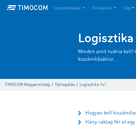
Szolgáltatások
Kínálatunk
Cég
Logisztika
Minden amit tudnia kell!
kiszámításához.
TIMOCOM Magyarország
/
Támogatás
/
Logisztika 1x1
Hogyan kell kiszámíta
Hány raklap fér el eg