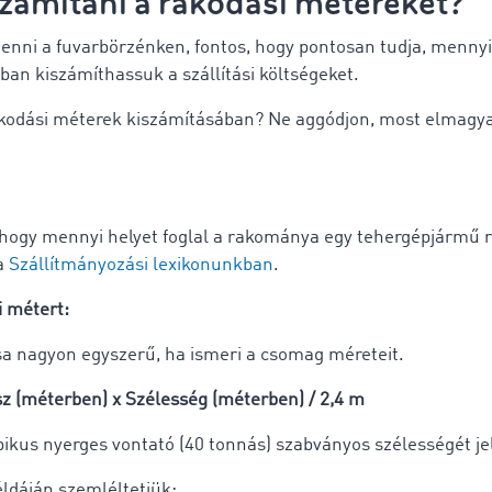
számítani a rakodási métereket?
tenni a fuvarbörzénken, fontos, hogy pontosan tudja, mennyi 
an kiszámíthassuk a szállítási költségeket.
akodási méterek kiszámításában? Ne aggódjon, most elmagya
hogy mennyi helyet foglal a rakománya egy tehergépjármű ra
 a
Szállítmányozási lexikonunkban
.
i métert:
sa nagyon egyszerű, ha ismeri a csomag méreteit.
z (méterben) x Szélesség (méterben) / 2,4 m
ipikus nyerges vontató (40 tonnás) szabványos szélességét je
éldáján szemléltetjük: