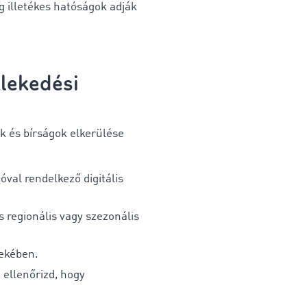
eg illetékes hatóságok adják
zlekedési
k és bírságok elkerülése
óval rendelkező digitális
s regionális vagy szezonális
dekében.
, ellenőrizd, hogy