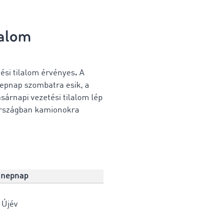
lalom
ési tilalom érvényes
.
A
nepnap szombatra esik, a
sárnapi vezetési tilalom lép
aországban kamionokra
nepnap
Újév