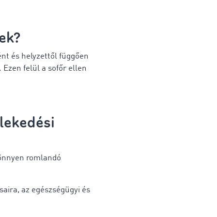
nek?
ént és helyzettől függően
 Ezen felül a sofőr ellen
lekedési
 könnyen romlandó
ásaira, az egészségügyi és