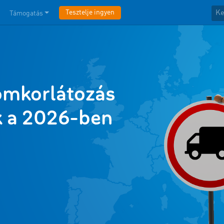
Tesztelje ingyen
Támogatás
omkorlátozás
k a 2026-ben