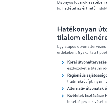
Bizonyos fuvarok esetében eg
ki. Feltétel az érthető indo
Hatékonyan út
tilalom
ellenér
Egy alapos útvonaltervezés 
érdekében. Gyakorlati tippe
Korai útvonaltervezés
eszközöket a tilalmi 
Regionális sajátosság
tilalmakról (pl. nyári 
Alternatív útvonalak 
Kivételek tisztázása
: 
lehetséges-e kivételi 