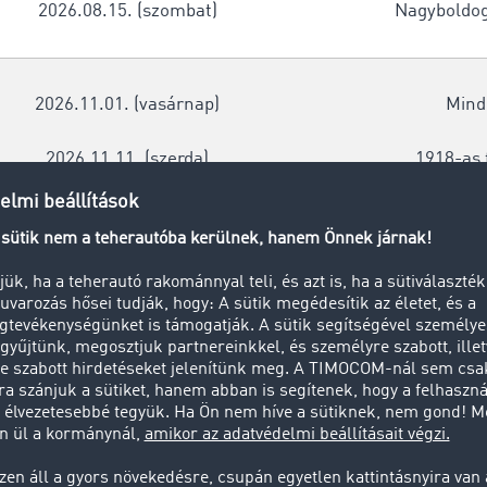
2026.08.15. (szombat)
Nagyboldo
2026.11.01. (vasárnap)
Mind
2026.11.11. (szerda)
1918-as 
25.12.2026 (péntek)
1. Kará
nális és szezonális
teherautó-köz
iaországban
?
szabályozások mellett regionális és szezonális teherautó-kö
ául az Elzász és Moselle régiókban további tilalmak vanna