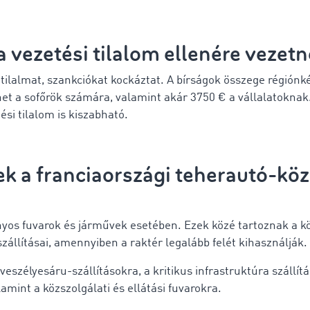
 a vezetési tilalom ellenére vezet
 tilalmat, szankciókat kockáztat. A bírságok összege régiónk
ehet a sofőrök számára, valamint akár 3750 € a vállalatoknak.
si tilalom is kiszabható.
ek a
franciaországi teherautó-köz
onyos fuvarok és járművek esetében. Ezek közé tartoznak a
szállításai, amennyiben a raktér legalább felét kihasználják.
eszélyesáru-szállításokra, a kritikus infrastruktúra szállít
lamint a közszolgálati és ellátási fuvarokra.