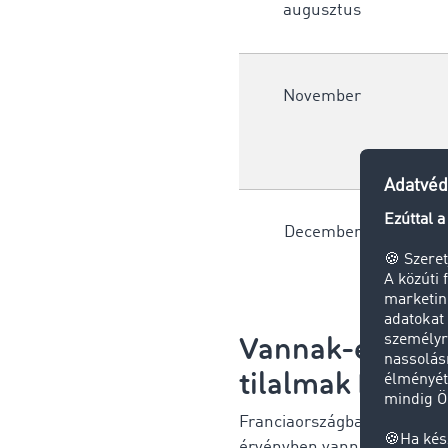
augusztus
November
December
Vannak-e regio
tilalmak Franc
Franciaországban a nemzeti 
érvényben vannak. Így péld