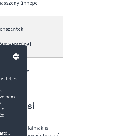
gasszony ünnepe
enszentek
fegyverszünet
csony ünnepe
lekedési
zlekedési tilalmak is
k érvényben nagypénteken és