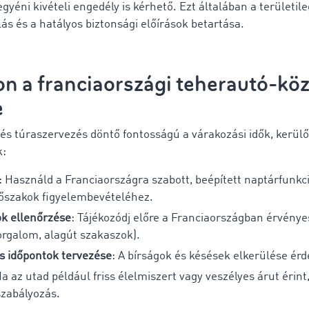
yéni kivételi engedély is kérhető. Ezt általában a területil
klás és a hatályos biztonsági előírások betartása.
on a
franciaországi teherautó-kö
e
és túraszervezés döntő fontosságú a várakozási idők, kerülő
k:
: Használd a Franciaországra szabott, beépített naptárfunkci
időszakok figyelembevételéhez.
ok ellenőrzése
: Tájékozódj előre a Franciaországban érvénye
forgalom, alagút szakaszok).
és időpontok tervezése
: A bírságok és késések elkerülése ér
Ha az utad például friss élelmiszert vagy veszélyes árut érint
szabályozás.