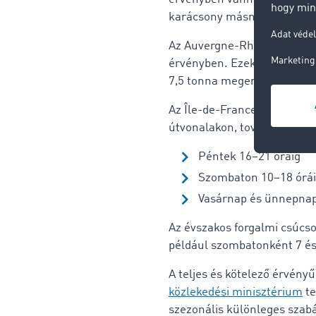
karácsony másnapján.
Az Auvergne-Rhône-Alpes ré
érvényben. Ezek különösen f
7,5 tonna megengedett öss
Az Île-de-France régióban (
útvonalakon, további behajt
Péntek 16–21 óráig
Szombaton 10–18 órá
Vasárnap és ünnepnap
Az évszakos forgalmi csúcsok
például szombatonként 7 és 
A teljes és kötelező érvényű
közlekedési minisztérium
te
szezonális különleges szab