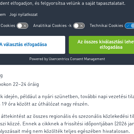
gióban a téli szezonban bizonyos útvonalakon további közl
ebruárban és március elején 7 és 18 óra, valamint 22 és 24
ztömeget meghaladó teherautókra.
Párizs nagyvárosi területe) bizonyos autópálya-szakaszokon,
ási tilalmak érvényesek Párizs felé:
ig
okon 22–24 óráig
 idején, például a nyári szünetben, további napi vezetési ti
19 óra között az úthálózat nagy részén.
 áttekintést az összes regionális és szezonális közlekedési t
szi közzé. Ennek a cikknek a frissítési időpontjában (2026 ja
ályozásait még nem közölték teljes egészében hivatalosan.