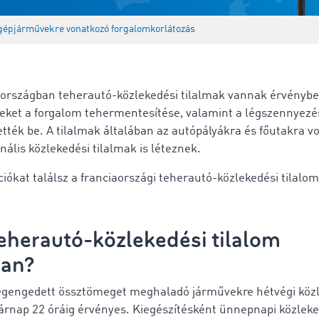
gépjárművekre vonatkozó forgalomkorlátozás
aországban teherautó-közlekedési tilalmak vannak érvénybe
ket a forgalom tehermentesítése, valamint a légszennyezés
tték be. A tilalmak általában az autópályákra és főutakra 
nális közlekedési tilalmak is léteznek.
iókat találsz a
franciaországi teherautó-közlekedési tilalom
teherautó-közlekedési tilalom
ban?
egengedett össztömeget meghaladó járművekre hétvégi közle
árnap
22 óráig érvényes. Kiegészítésként ünnepnapi közleked