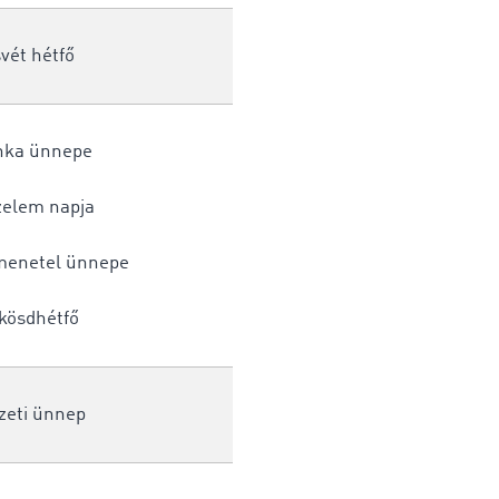
vét hétfő
nka ünnepe
zelem napja
enetel ünnepe
kösdhétfő
eti ünnep