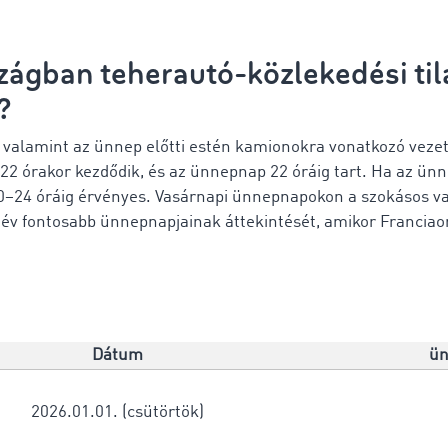
szágban
teherautó-közlekedési ti
?
valamint az ünnep előtti estén kamionokra vonatkozó vezet
e 22 órakor kezdődik, és az ünnepnap 22 óráig tart. Ha az ün
 0–24 óráig érvényes. Vasárnapi ünnepnapokon a szokásos va
os év fontosabb ünnepnapjainak áttekintését, amikor Franci
:
Dátum
ün
2026.01.01. (csütörtök)