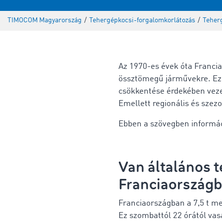
TIMOCOM Magyarország
/
Tehergépkocsi-forgalomkorlátozás
/
Teher
Az 1970-es évek óta Franci
össztömegű járművekre. Eze
csökkentése érdekében veze
Emellett regionális és szezo
Ebben a szövegben informác
Van általános 
Franciaország
Franciaországban a 7,5 t m
Ez
szombattól
22 órától
vas