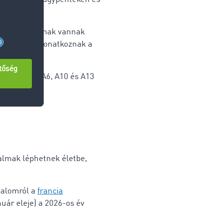
ekedési tilalmak vannak
 óra között vonatkoznak a
 például az A6, A10 és A13
lalmak léphetnek életbe,
ilalomról a
francia
nuár eleje) a 2026-os év