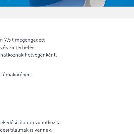
n 7,5 t megengedett
 és zajterhelés
vonatkoznak hétvégenként.
témakörében.
kedési tilalom vonatkozik.
ési tilalmak is vannak.