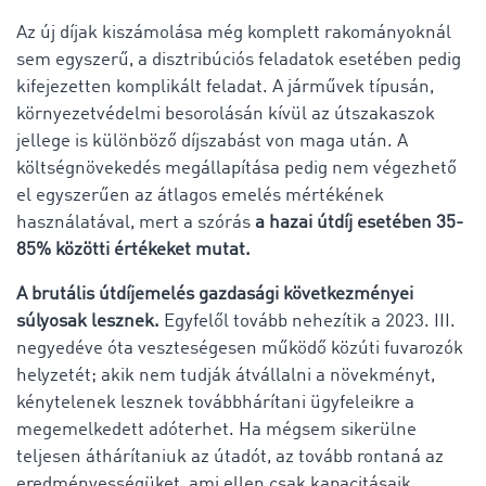
Az új díjak kiszámolása még komplett rakományoknál
sem egyszerű, a disztribúciós feladatok esetében pedig
kifejezetten komplikált feladat. A járművek típusán,
környezetvédelmi besorolásán kívül az útszakaszok
jellege is különböző díjszabást von maga után. A
költségnövekedés megállapítása pedig nem végezhető
el egyszerűen az átlagos emelés mértékének
használatával, mert a szórás
a hazai útdíj esetében 35-
85% közötti értékeket mutat.
A brutális útdíjemelés gazdasági következményei
súlyosak lesznek.
Egyfelől tovább nehezítik a 2023. III.
negyedéve óta veszteségesen működő közúti fuvarozók
helyzetét; akik nem tudják átvállalni a növekményt,
kénytelenek lesznek továbbhárítani ügyfeleikre a
megemelkedett adóterhet. Ha mégsem sikerülne
teljesen áthárítaniuk az útadót, az tovább rontaná az
eredményességüket, ami ellen csak kapacitásaik