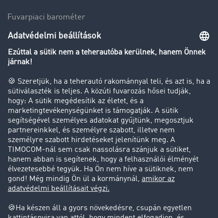
Fuvarpiaci barométer
Transzportlexikon
Tehergépkocsi-forgalomkorlátozás
Cég
Sikertörténetek
Ügyfél hoz ügyfelet
Jogi információk
Impresszum
ÁSZF