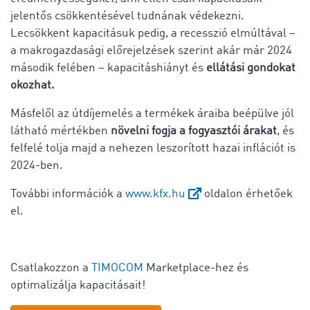
jelentős csökkentésével tudnának védekezni.
Lecsökkent kapacitásuk pedig, a recesszió elmúltával –
a makrogazdasági előrejelzések szerint akár már 2024
második felében – kapacitáshiányt és
ellátási gondokat
okozhat.
Másfelől az útdíjemelés a termékek áraiba beépülve jól
látható mértékben
növelni fogja a fogyasztói árakat
, és
felfelé tolja majd a nehezen leszorított hazai inflációt is
2024-ben.
További információk a
www.kfx.hu
oldalon érhetőek
el.
Csatlakozzon a
TIMOCOM
Marketplace-hez és
optimalizálja kapacitásait!