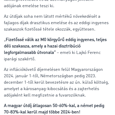
adójának emelése teszi ki.
Az útdíjak soha nem látott mértékű növekedését a
fajlagos díjak drasztikus emelése és az eddigi ingyenes
szakaszok fizetőssé tétele okozzák, együttesen.
„Fizetőssé válik az M0 körgyűrű eddig ingyenes, teljes
déli szakasza, amely a hazai disztribúció
legforgalmasabb útvonala”
– emeli ki Lajkó Ferenc
iparági szakértő.
Az inflációkövető díjemelésen felül Magyarországon
2024. január 1-től, Németországban pedig 2023.
december 1-től kerül bevezetésre az ún. külső költség,
amelyet a károsanyag-kibocsátás és a zajterhelés
adójaként kell megfizetnie a fuvarozóknak.
A magyar útdíj átlagosan 50-60%-kal, a német pedig
70-83%-kal kerül majd többe 2024-ben!