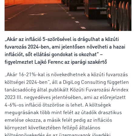
„Akár az infláció 5-szörösével is drágulhat a közúti
fuvarozás 2024-ben, ami jelentősen növelheti a hazai
inflációt, sőt ellátási gondokat is okozhat” –
figyelmeztet Lajkó Ferenc az iparági szakértő
„Akár 16-21%-kal is növekedhetnek a közúti fuvarozás
költségei 2024-ben”, áll a DigiLog Consulting független
tanácsadócég által publikált Közúti Fuvarozási Árindex
2023 III. negyedéves jelentésében, ami az előrejelzett
4-6%-os infláció ötszöröse is lehet. A költségek
megugrásának több mint felét az útadók drasztikus
emelése okozza, a másik felét pedig az inflációs
környezet következtében fellépő általános
költségnövekedés és az üzemanyagok jövedéki