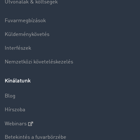
Útvonalak & költségek
Fuvarmegbízások
Küldeménykövetés
Interfészek
Nemzetközi követeléskezelés
Kínálatunk
Blog
Hírszoba
Webinars
Betekintés a fuvarbörzébe