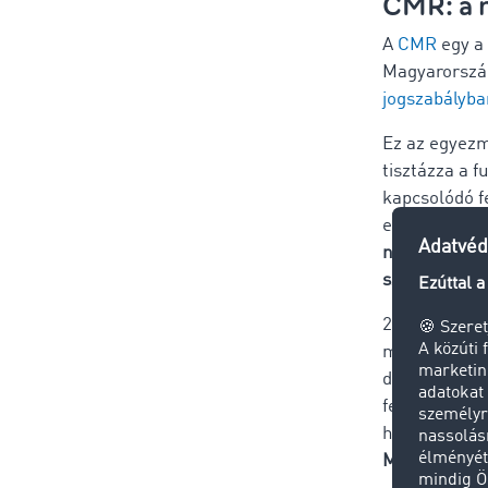
CMR: a 
A
CMR
egy a
Magyarország
jogszabályba
Ez az egyez
tisztázza a 
kapcsolódó f
előírásokat.
nemzetközi s
szívesen has
2021 elején 
magyarorszá
digitalizáci
felgyorsítás
használatba
Magyarország