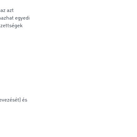
az azt
mazhat egyedi
ezettségek
evezését) és