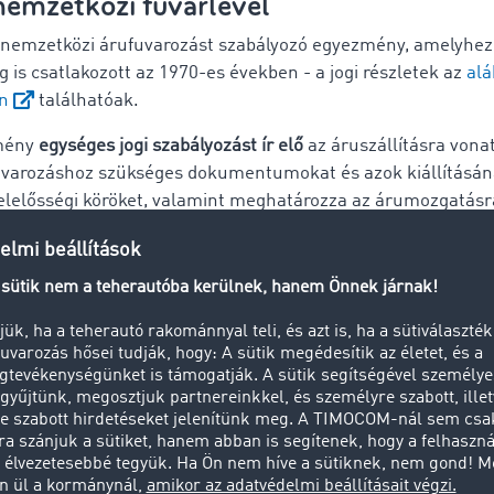
nemzetközi fuvarlevél
 nemzetközi árufuvarozást szabályozó egyezmény, amelyhez
 is csatlakozott az 1970-es években - a jogi részletek az
alá
n
találhatóak.
mény
egységes jogi szabályozást ír elő
az áruszállításra vona
fuvarozáshoz szükséges dokumentumokat és azok kiállításána
elelősségi köröket, valamint meghatározza az árumozgatás
 Ugyan az egyezmény által előírt CMR-konform fuvarlevél
cs
zállítmányozás esetén
lenne
kötelező
, a fuvarozási szakma
ználja
.
a magyar logisztikai és fuvarozási szakma képviselői összefo
gi
e-CMR
mihamarabbi bevezetése érdekében. A papír a
ója jelentősen növelheti a fuvarozók versenyképességét a sz
ával. Egyébként
az
e-CMR
egyes Európai Uniós tagállamokb
n van és
a CMR egyezmény kiegészítésének elfogadásával
on is bevezetésre kerülhet.