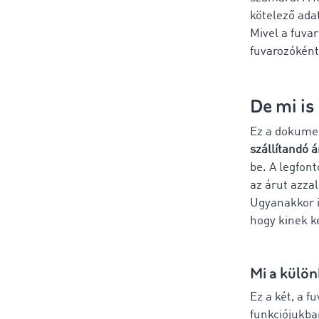
kötelező ada
Mivel a fuvar
fuvarozóként
De mi is
Ez a dokum
szállítandó 
be. A legfont
az árut azzal
Ugyanakkor ig
hogy kinek ke
Mi a külön
Ez a két, a 
funkciójukba