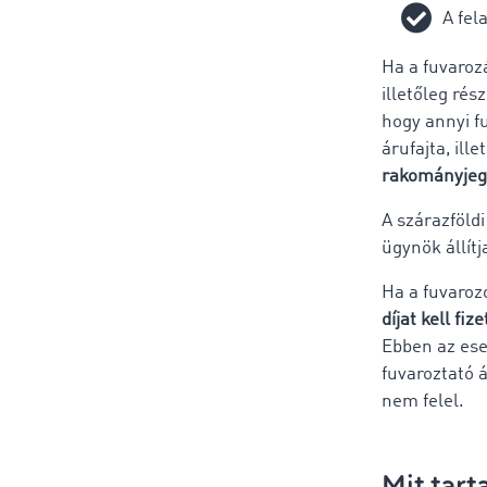
A fel
Ha a fuvarozá
illetőleg ré
hogy annyi f
árufajta, il
rakományjeg
A szárazföldi
ügynök állítja
Ha a fuvaroz
díjat kell fiz
Ebben az ese
fuvaroztató á
nem felel.
Mit tart