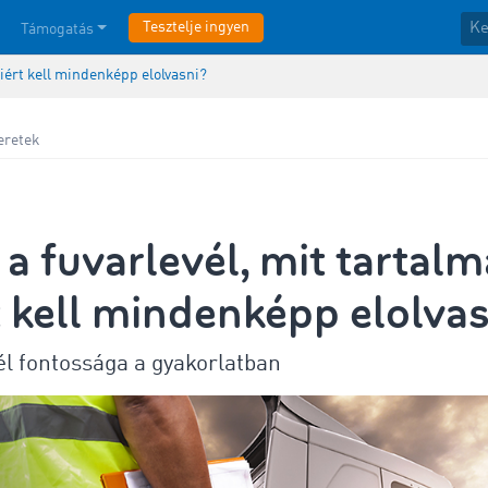
Tesztelje ingyen
Támogatás
miért kell mindenképp elolvasni?
eretek
 a fuvarlevél, mit tartalm
 kell mindenképp elolvas
él fontossága a gyakorlatban