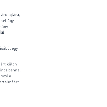
 árufajtára,
zhet úgy,
ahány
ítő
zásából egy
zért külön
nincs benne.
arozó a
tartalmáért