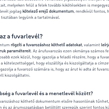
tait, melyeken felül a felek további kikötésekben is megegy
levél jogilag
kötelező erejű dokumentum
, rendkívül fontos, 
 tisztában legyünk a tartalmával.
 az a fuvarlevél?
entum
rögzíti a fuvarozáshoz köthető adatokat
, valamint
leírj
áruk paramétereit
. Az árufuvarozás ezen okmánya számos fel
osabb ezek közül, hogy igazolja a feladó részére, hogy a fuva
 a kötelezettséggel, hogy elszállítja és kiszolgáltatja a címze
azolja a fuvarozó számára is, hogy az árut ki adta át fuvaro
ll kiszolgáltatni.
bség a fuvarlevél és a menetlevél között?
fuvarozáshoz köthető dokumentum elsőre hasonlónak tűnhet,
n és az árumozgatásban betöltött szerepük szerint fontos 