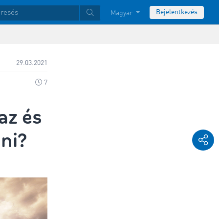
Bejelentkezés
Magyar
29.03.2021
7
az és
ni?