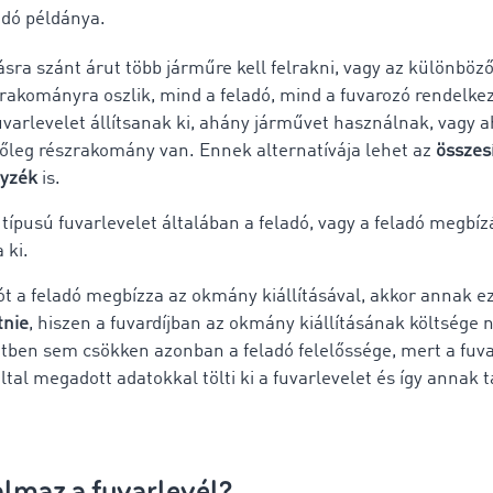
adó példánya.
sra szánt árut több járműre kell felrakni, vagy az különböző
szrakományra oszlik, mind a feladó, mind a fuvarozó rendelke
uvarlevelet állítsanak ki, ahány járművet használnak, vagy 
letőleg részrakomány van. Ennek alternatívája lehet az
összes
yzék
is.
 típusú fuvarlevelet általában a feladó, vagy a feladó megbí
 ki.
ót a feladó megbízza az okmány kiállításával, akkor annak e
etnie
, hiszen a fuvardíjban az okmány kiállításának költsége 
tben sem csökken azonban a feladó felelőssége, mert a fuv
ltal megadott adatokkal tölti ki a fuvarlevelet és így annak 
almaz a fuvarlevél?