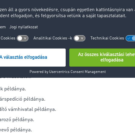
örténik a fuvarlevél kiállítása?
megkezdése előtt a fuvarlevél legalább három példányban kerü
ozóhoz, egy a megrendelőhöz, egy pedig a rakomány mellé ke
endelő
, mind
a szállítmányozó saját aláírásával hitelesíti
, ez
elismerve az árufeladás körülményeire
(mennyiségre, időpont
datokat
.
i
CMR fuvarlevél kitöltése
magyarországi viszonylatban 6 pél
és 3 másolatot:
k példánya.
árspedíció példánya.
dító vámhivatal példánya.
arozó példánya.
vevő példánya.