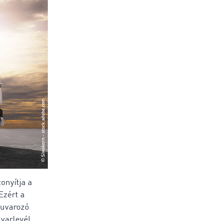
onyítja a
Ezért a
fuvarozó
uvarlevél