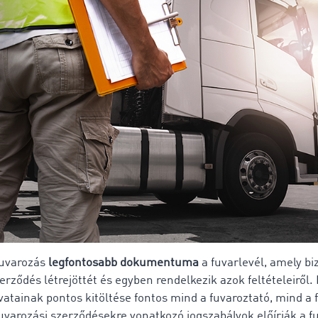
fuvarozás
legfontosabb dokumentuma
a fuvarlevél, amely biz
erződés létrejöttét és egyben rendelkezik azok feltételeiről. 
vatainak pontos kitöltése fontos mind a fuvaroztató, mind a 
uvarozási szerződésekre vonatkozó jogszabályok előírják a f