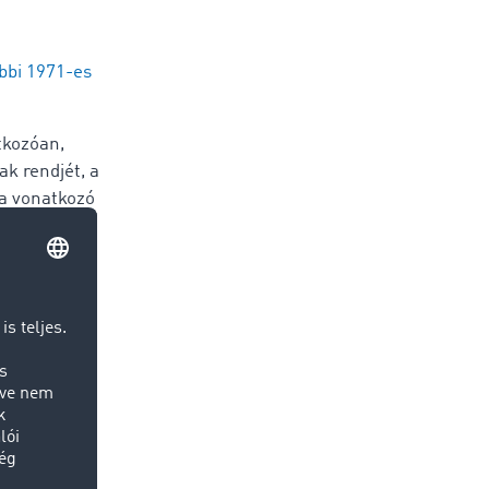
bbi 1971-es
tkozóan,
k rendjét, a
ra vonatkozó
ak
belföldön is
gtak a
lapú okmány
ámlázás
an már