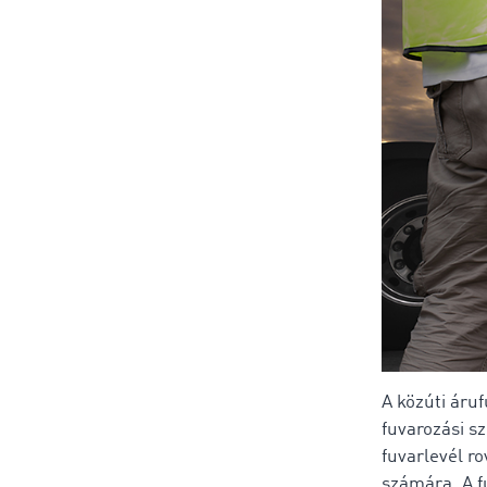
A közúti áru
fuvarozási sz
fuvarlevél ro
számára. A f