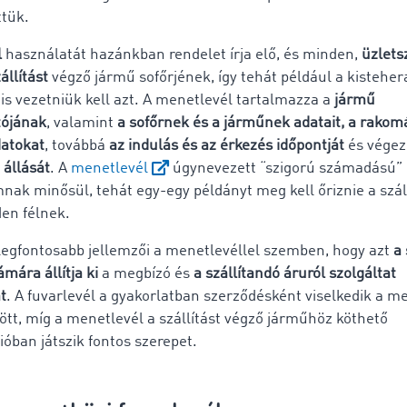
tük.
l
használatát hazánkban rendelet írja elő, és minden,
üzlets
állítást
végző jármű sofőrjének, így tehát például a kistehe
is vezetniük kell azt. A menetlevél tartalmazza a
jármű
ójának
, valamint
a sofőrnek és a járműnek adatait, a rako
datokat
, továbbá
az indulás és az érkezés időpontját
és végez
 állását
. A
menetlevél
úgynevezett “szigorú számadású”
k minősül, tehát egy-egy példányt meg kell őriznie a szál
den félnek.
egfontosabb jellemzői a menetlevéllel szemben, hogy azt
a 
ámára állítja ki
a megbízó és
a szállítandó áruról szolgáltat
t
. A fuvarlevél a gyakorlatban szerződésként viselkedik a m
zött, míg a menetlevél a szállítást végző járműhöz köthető
ióban játszik fontos szerepet.