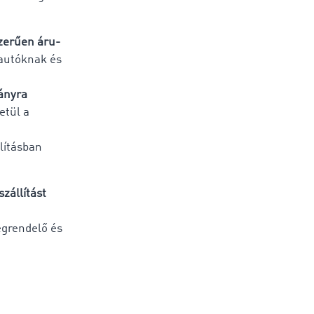
zerűen áru-
rautóknak és
mányra
etül a
lításban
szállítást
egrendelő és