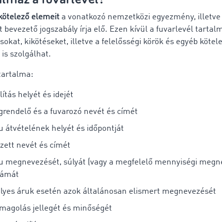
kötelező elemeit
a vonatkozó nemzetközi egyezmény, illetve 
 bevezető jogszabály írja elő. Ezen kívül a fuvarlevél tartal
kat, kikötéseket, illetve a felelősségi körök és egyéb kötel
is szolgálhat.
tartalma:
lítás helyét és idejét
rendelő és a fuvarozó nevét és címét
u átvételének helyét és időpontját
zett nevét és címét
u megnevezését, súlyát (vagy a megfelelő mennyiségi megn
zámát
lyes áruk esetén azok általánosan elismert megnevezését
magolás jellegét és minőségét