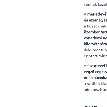
vannak közöt
A
menetlevé
és személysz
a buszoknak 
üzembentart
vonatkozó a
kilométeróra
dokumentumna
érintett min
A
fuvarlevél
l
végző cég sz
információka
a szállító kö
adminisztrác