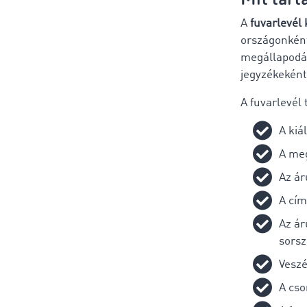
A
fuvarlevél 
országonként
megállapodáso
jegyzékeként 
A fuvarlevél 
A kiál
A meg
Az ár
A cím
Az ár
sors
Veszé
A cso