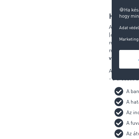
Hogyan t
A szállítás 
(egy a fuvar
mind
a megr
mindketten
vonatkozó a
A nemzetköz
- 3 eredetit 
A ban
A hat
Az in
A fuv
Az át