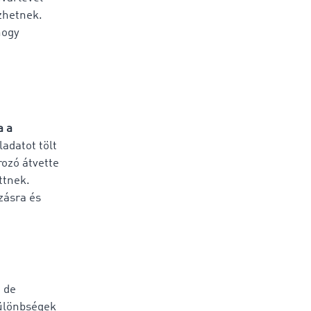
ezhetnek.
hogy
a a
adatot tölt
rozó átvette
ttnek.
zásra és
 de
különbségek