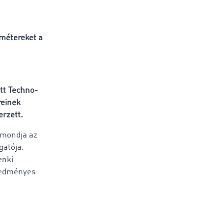
ométereket a
ott Techno-
reinek
erzett.
 mondja az
gatója.
enki
eredményes