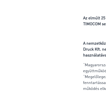
Az elmúlt 25
TIMOCOM seg
A nemzetközi 
Druck Kft. n
használatáva
“Magyarorszá
együttműködé
“Megelőlegez
fenntartássa
működés elk