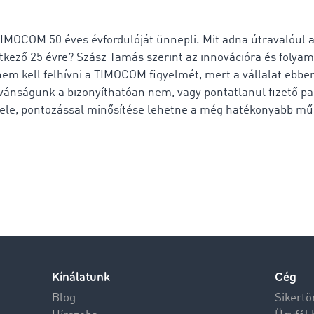
IMOCOM 50 éves évfordulóját ünnepli. Mit adna útravalóul 
tkező 25 évre? Szász Tamás szerint az innovációra és folya
 nem kell felhívni a TIMOCOM figyelmét, mert a vállalat ebbe
Kívánságunk a bizonyíthatóan nem, vagy pontatlanul fizető p
tele, pontozással minősítése lehetne a még hatékonyabb m
Kínálatunk
Cég
Blog
Sikertö