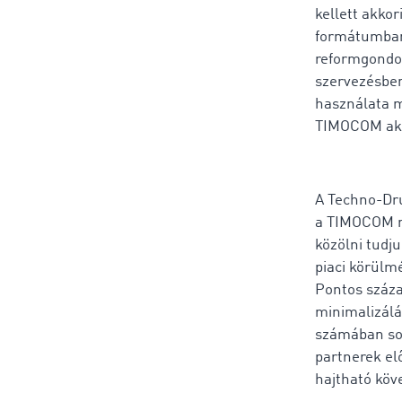
kellett akko
formátumban,
reformgondol
szervezésbe
használata me
TIMOCOM akko
A Techno-Dru
a TIMOCOM me
közölni tudju
piaci körülm
Pontos száza
minimalizálá
számában sok
partnerek el
hajtható köv