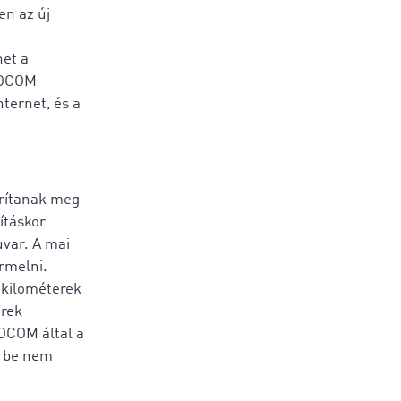
en az új
het a
MOCOM
nternet, és a
arítanak meg
ításkor
uvar. A mai
rmelni.
 kilométerek
erek
OCOM által a
a be nem