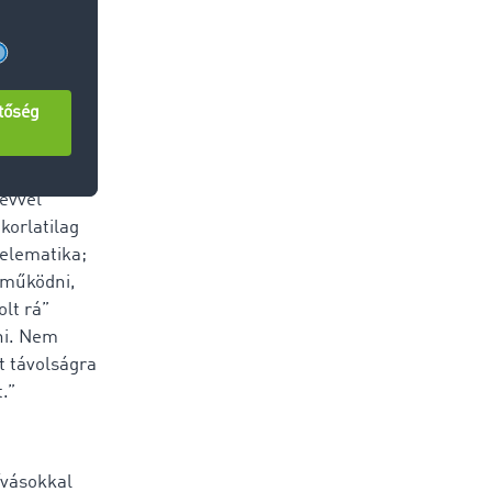
működő
lkezik.
évvel
korlatilag
telematika;
l működni,
olt rá”
sni. Nem
t távolságra
.”
ívásokkal