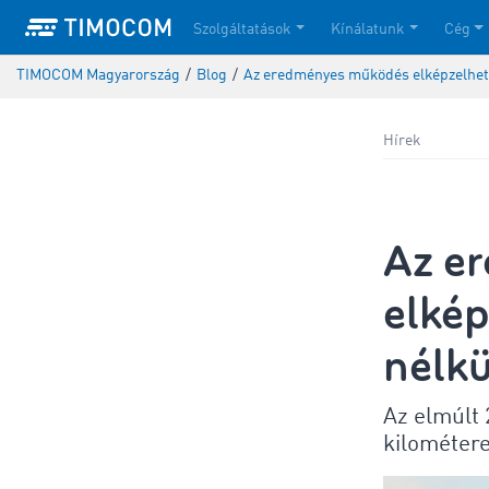
Szolgáltatások
Kínálatunk
Cég
TIMOCOM Magyarország
/
Blog
/
Az eredményes működés elképzelhet
Hírek
Az e
elké
nélkü
Az elmúlt 
kilométer