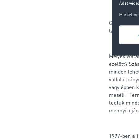
Gazdaságilag
társaságként
Melyek volta
ezelőtt? Szá
minden lehet
vállalatirány
vagy éppen ko
meséli. “Ter
tudtuk minden
mennyi a jár
1997-ben a T