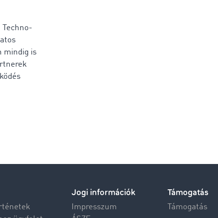
a Techno-
matos
n mindig is
artnerek
űködés
Jogi információk
Támogatás
rténetek
Impresszum
Támogatás