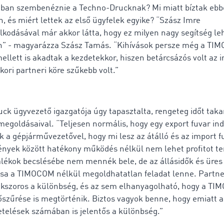
riban szembenéznie a Techno-Drucknak? Mi miatt bíztak ebb
 és miért lettek az első ügyfelek egyike? “Szász Imre
kodásával már akkor látta, hogy ez milyen nagy segítség le
n” - magyarázza Szász Tamás. “Kihívások persze még a TI
llett is akadtak a kezdetekkor, hiszen betárcsázós volt az i
ri partneri köre szűkebb volt.”
ck ügyvezető igazgatója úgy tapasztalta, rengeteg időt tak
goldásaival. “Teljesen normális, hogy egy export fuvar ind
k a gépjárművezetővel, hogy mi lesz az átálló és az import f
ények között hatékony működés nélkül nem lehet profitot te
lékok becslésébe nem mennék bele, de az állásidők és üres
sa a TIMOCOM nélkül megoldhatatlan feladat lenne. Partn
szoros a különbség, és az sem elhanyagolható, hogy a TIM
őszűrése is megtörténik. Biztos vagyok benne, hogy emiatt 
etelések számában is jelentős a különbség.”