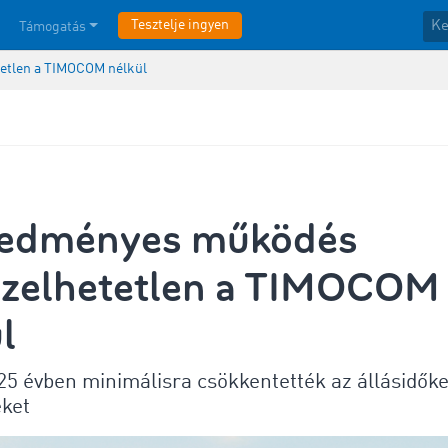
Tesztelje ingyen
Támogatás
etlen a TIMOCOM nélkül
redményes működés
pzelhetetlen a TIMOCOM
l
25 évben minimálisra csökkentették az állásidőke
eket