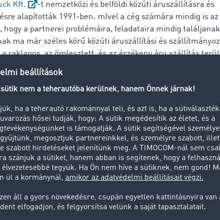
ck Kft.
-t nemzetközi és belföldi közúti áruszállításra és
ésre alapították 1991‑ben. mIvel a cég számára mindig is az 
, hogy a partnerei problémáira, feladataira mindig találjana
nak ma már széles körű közúti áruszállítási és szállítmányoz
 a raklapos, az ömlesztett, és az érzékeny áru szállítás terü
 engedéllyel és megfelelő eszközökkel rendelkeznek a tak
yagok, valamint a hulladék elszállításához.
ik körében a vevői igényekhez igazítva minden szükséges já
a 1.5 tonna teherbírású furgontól a billencs, túlsúly-, túlmé
en keresztül az ADR engedéllyel rendelkező eszközökig. A 
elvényén műholdas nyomkövető rendszer van, hogy bármiko
ő legyen a helyzetük. Logisztikai képességük lehetővé teszi
tet gyűjtsenek, szállítsanak és terítsenek az egészen kis
úlyig. Szállítmányozó kollégáik kiemelkedő szakmai tudással
, munkájukat a vállalat modern, speciálisan fejlesztett céls