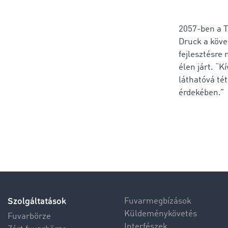
2057-ben a T
Druck a köve
fejlesztésre
élen járt. “
láthatóvá té
érdekében.”
Szolgáltatások
Fuvarmegbízások
Küldeménykövetés
Fuvarbörze
Interfészek