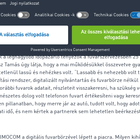
 is stabil, megalapítása óta minden évben eredményesen 
 a Techno-Druck Bisnode AAA, Opten A minősítéssel is rende
k a legnagyobb időpazarló tényezők a fuvarszervezésben 25 
sz Tamás úgy látja, hogy a mai működésükkel összevetve gya
etlenül lassú és nehézkes volt. “Lassabb és nehezebb volt 
ítási rendszer, digitalizált nyilvántartás és fuvarbörze nélkü
rábbi fuvarok adatait, részleteit visszakeresni, ha szükség v
mészetes dolog volt telefonon fuvart értékesíteni vagy kere
 pillanatban, hogy merre jár az autó, tudott volt, hogy adot
ati idő, és nem kértek a partnerek sem lehetetlen beérkezést
IMOCOM a digitális fuvarbörzével lépett a piacra. Milyen kih