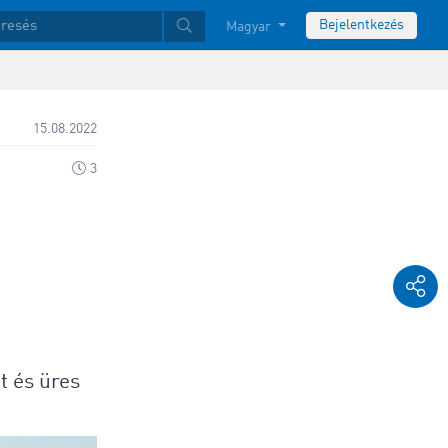
Bejelentkezés
Magyar
15.08.2022
3
t és üres