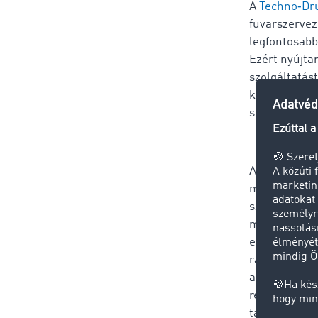
A
Techno‑Dru
fuvarszervez
legfontosabb
Ezért nyújta
szolgáltatást
közt GMP+B4
szánt alapan
Alvállalkozó
megtalálható 
szerelvények
minden szer
ellenőrizhet
rakománymére
a 27 tonna s
rendelkeznek
támogatja.