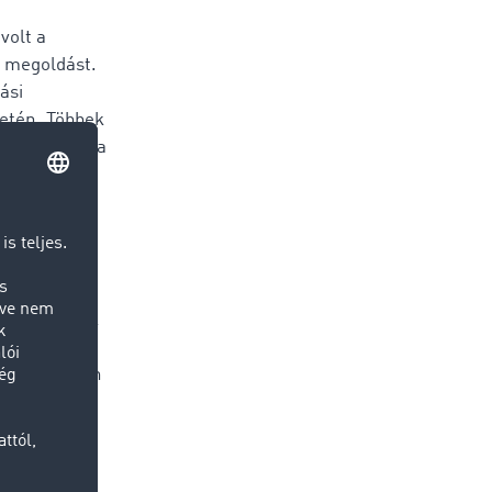
volt a
k megoldást.
ási
letén. Többek
armányozásra
rműtípus
ret szállító
Techno-Druck
r
, hogy minden
 csomagoktól
zoftverekkel