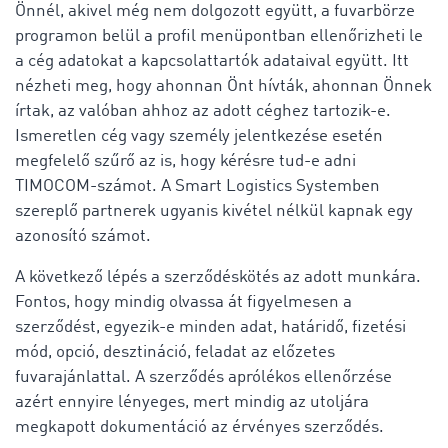
Önnél, akivel még nem dolgozott együtt, a fuvarbörze
programon belül a profil menüpontban ellenőrizheti le
a cég adatokat a kapcsolattartók adataival együtt. Itt
nézheti meg, hogy ahonnan Önt hívták, ahonnan Önnek
írtak, az valóban ahhoz az adott céghez tartozik-e.
Ismeretlen cég vagy személy jelentkezése esetén
megfelelő szűrő az is, hogy kérésre tud-e adni
TIMOCOM-számot. A Smart Logistics Systemben
szereplő partnerek ugyanis kivétel nélkül kapnak egy
azonosító számot.
A következő lépés a szerződéskötés az adott munkára.
Fontos, hogy mindig olvassa át figyelmesen a
szerződést, egyezik-e minden adat, határidő, fizetési
mód, opció, desztináció, feladat az előzetes
fuvarajánlattal. A szerződés aprólékos ellenőrzése
azért ennyire lényeges, mert mindig az utoljára
megkapott dokumentáció az érvényes szerződés.