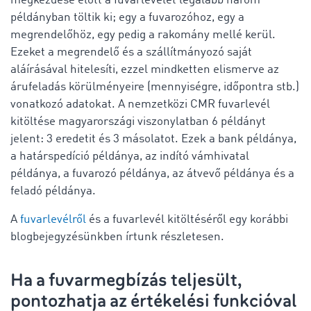
megkezdése előtt a fuvarlevelet legalább három
példányban töltik ki; egy a fuvarozóhoz, egy a
megrendelőhöz, egy pedig a rakomány mellé kerül.
Ezeket a megrendelő és a szállítmányozó saját
aláírásával hitelesíti, ezzel mindketten elismerve az
árufeladás körülményeire (mennyiségre, időpontra stb.)
vonatkozó adatokat. A nemzetközi CMR fuvarlevél
kitöltése magyarországi viszonylatban 6 példányt
jelent: 3 eredetit és 3 másolatot. Ezek a bank példánya,
a határspedíció példánya, az indító vámhivatal
példánya, a fuvarozó példánya, az átvevő példánya és a
feladó példánya.
A
fuvarlevélről
és a fuvarlevél kitöltéséről egy korábbi
blogbejegyzésünkben írtunk részletesen.
Ha a fuvarmegbízás teljesült,
pontozhatja az értékelési funkcióval