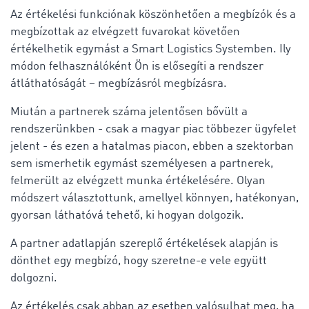
Az értékelési funkciónak köszönhetően a megbízók és a
megbízottak az elvégzett fuvarokat követően
értékelhetik egymást a Smart Logistics Systemben. Ily
módon felhasználóként Ön is elősegíti a rendszer
átláthatóságát – megbízásról megbízásra.
Miután a partnerek száma jelentősen bővült a
rendszerünkben - csak a magyar piac többezer ügyfelet
jelent - és ezen a hatalmas piacon, ebben a szektorban
sem ismerhetik egymást személyesen a partnerek,
felmerült az elvégzett munka értékelésére. Olyan
módszert választottunk, amellyel könnyen, hatékonyan,
gyorsan láthatóvá tehető, ki hogyan dolgozik.
A partner adatlapján szereplő értékelések alapján is
dönthet egy megbízó, hogy szeretne-e vele együtt
dolgozni.
Az értékelés csak abban az esetben valósulhat meg, ha