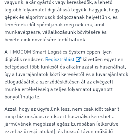
vagyunk, akár gyártók vagy kereskedők, a lehető
legtöbb folyamatot digitálissá tegyük, hagyjuk, hogy
gépek és algoritmusok dolgozzanak helyettünk, és
temérdek időt spóroljanak meg nekünk, amit
munkavégzésre, vállalkozásunk bővítésére és
bevételeink növelésére fordíthatunk.
A TIMOCOM Smart Logistics System éppen ilyen
digitális rendszer.
Regisztrálást
követően egyetlen
belépéssel több funkciót és alkalmazást is használhat,
így a fuvarajánlatok közti kereséstől és a fuvarajánlatok
elfogadásától a szerződéskötésen át az elvégzett
munka értékeléséig a teljes folyamatot ugyanott
bonyolíthatja le.
Azzal, hogy az ügyfelünk lesz, nem csak időt takarít
meg: biztonságos rendszert használva kereshet a
járművének megbízást egész Európában (elkerülve
ezzel az üresjáratokat), és hosszú távon működő