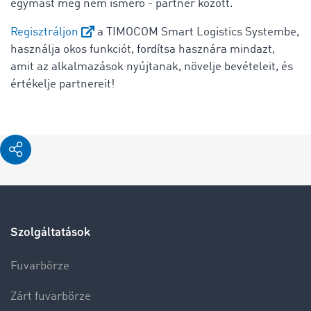
egymást még nem ismerő - partner között.
Regisztráljon
a TIMOCOM Smart Logistics Systembe,
használja okos funkciót, fordítsa hasznára mindazt,
amit az alkalmazások nyújtanak, növelje bevételeit, és
értékelje partnereit!
Szolgáltatások
Fuvarbörze
Zárt fuvarbörze