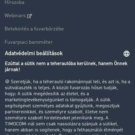
Hírszoba
Webinars
Betekintés a fuvarbörzébe
Fuvarpiaci barométer
Transzportlexikon
Tehergépkocsi-forgalomkorlátozás
Cég
Sikertörténetek
Ügyfél hoz ügyfelet
Jogi információk