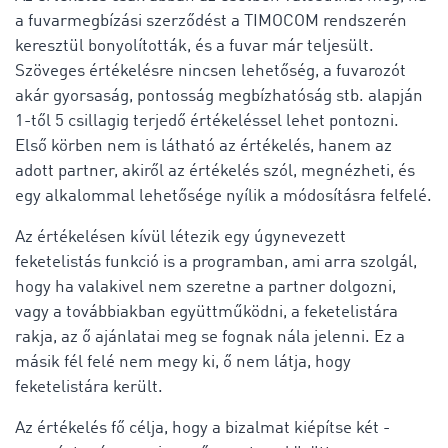
a fuvarmegbízási szerződést a TIMOCOM rendszerén
keresztül bonyolították, és a fuvar már teljesült.
Szöveges értékelésre nincsen lehetőség, a fuvarozót
akár gyorsaság, pontosság megbízhatóság stb. alapján
1-től 5 csillagig terjedő értékeléssel lehet pontozni.
Első körben nem is látható az értékelés, hanem az
adott partner, akiről az értékelés szól, megnézheti, és
egy alkalommal lehetősége nyílik a módosításra felfelé.
Az értékelésen kívül létezik egy úgynevezett
feketelistás funkció is a programban, ami arra szolgál,
hogy ha valakivel nem szeretne a partner dolgozni,
vagy a továbbiakban együttműködni, a feketelistára
rakja, az ő ajánlatai meg se fognak nála jelenni. Ez a
másik fél felé nem megy ki, ő nem látja, hogy
feketelistára került.
Az értékelés fő célja, hogy a bizalmat kiépítse két -