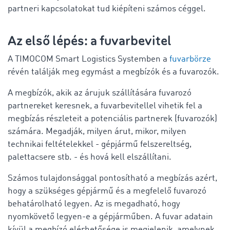
partneri kapcsolatokat tud kiépíteni számos céggel.
Az első lépés: a fuvarbevitel
A TIMOCOM Smart Logistics Systemben a
fuvarbörze
révén találják meg egymást a megbízók és a fuvarozók.
A megbízók, akik az árujuk szállítására fuvarozó
partnereket keresnek, a fuvarbevitellel vihetik fel a
megbízás részleteit a potenciális partnerek (fuvarozók)
számára. Megadják, milyen árut, mikor, milyen
technikai feltételekkel - gépjármű felszereltség,
palettacsere stb. - és hová kell elszállítani.
Számos tulajdonsággal pontosítható a megbízás azért,
hogy a szükséges gépjármű és a megfelelő fuvarozó
behatárolható legyen. Az is megadható, hogy
nyomkövető legyen-e a gépjárműben. A fuvar adatain
kívül a megbízó elérhetősége is megjelenik, amelynek