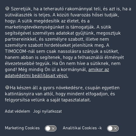
Cég
Sikertörténetek
Ügyfél hoz ügyfelet
Jogi információk
Impresszum
ÁSZF
Adatvédelem
süti-beállítások
Támogatás