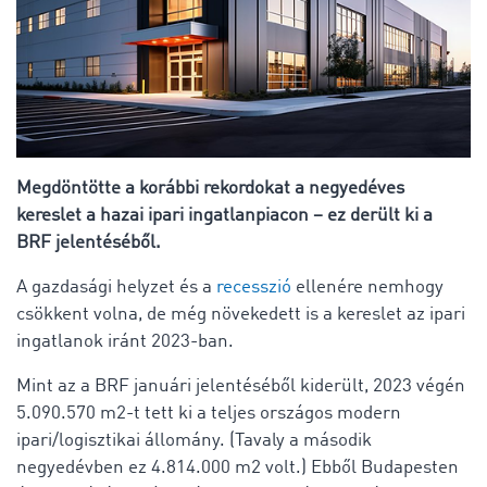
Megdöntötte a korábbi rekordokat a negyedéves
kereslet a hazai ipari ingatlanpiacon – ez derült ki a
BRF jelentéséből.
A gazdasági helyzet és a
recesszió
ellenére nemhogy
csökkent volna, de még növekedett is a kereslet az ipari
ingatlanok iránt 2023-ban.
Mint az a BRF januári jelentéséből kiderült, 2023 végén
5.090.570 m2-t tett ki a teljes országos modern
ipari/logisztikai állomány. (Tavaly a második
negyedévben ez 4.814.000 m2 volt.) Ebből Budapesten