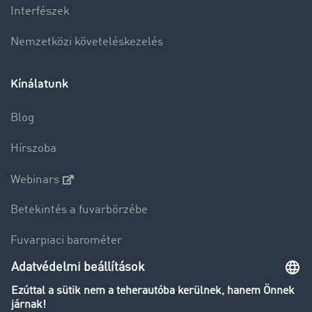
Interfészek
Nemzetközi követeléskezelés
Kínálatunk
Blog
Hírszoba
Webinars
Betekintés a fuvarbörzébe
Fuvarpiaci barométer
Transzportlexikon
Tehergépkocsi-forgalomkorlátozás