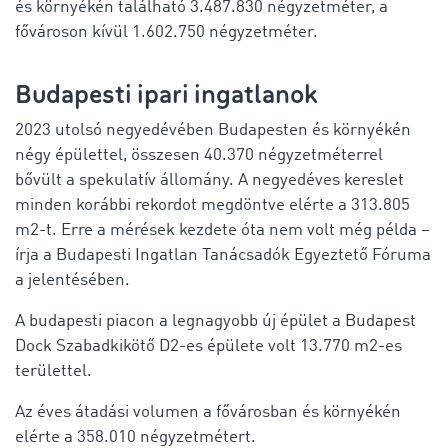
és környékén található 3.487.830 négyzetméter, a
fővároson kívül 1.602.750 négyzetméter.
Budapesti ipari ingatlanok
2023 utolsó negyedévében Budapesten és környékén
négy épülettel, összesen 40.370 négyzetméterrel
bővült a spekulatív állomány. A negyedéves kereslet
minden korábbi rekordot megdöntve elérte a 313.805
m2-t. Erre a mérések kezdete óta nem volt még példa –
írja a Budapesti Ingatlan Tanácsadók Egyeztető Fóruma
a jelentésében.
A budapesti piacon a legnagyobb új épület a Budapest
Dock Szabadkikötő D2-es épülete volt 13.770 m2-es
területtel.
Az éves átadási volumen a fővárosban és környékén
elérte a 358.010 négyzetmétert.