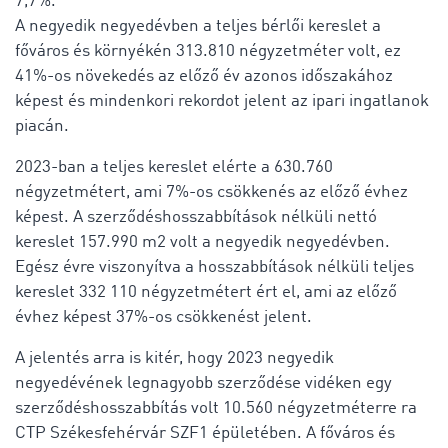
7,7%.
A negyedik negyedévben a teljes bérlői kereslet a
főváros és környékén 313.810 négyzetméter volt, ez
41%-os növekedés az előző év azonos időszakához
képest és mindenkori rekordot jelent az ipari ingatlanok
piacán.
2023-ban a teljes kereslet elérte a 630.760
négyzetmétert, ami 7%-os csökkenés az előző évhez
képest. A szerződéshosszabbítások nélküli nettó
kereslet 157.990 m2 volt a negyedik negyedévben.
Egész évre viszonyítva a hosszabbítások nélküli teljes
kereslet 332 110 négyzetmétert ért el, ami az előző
évhez képest 37%-os csökkenést jelent.
A jelentés arra is kitér, hogy 2023 negyedik
negyedévének legnagyobb szerződése vidéken egy
szerződéshosszabbítás volt 10.560 négyzetméterre ra
CTP Székesfehérvár SZF1 épületében. A főváros és