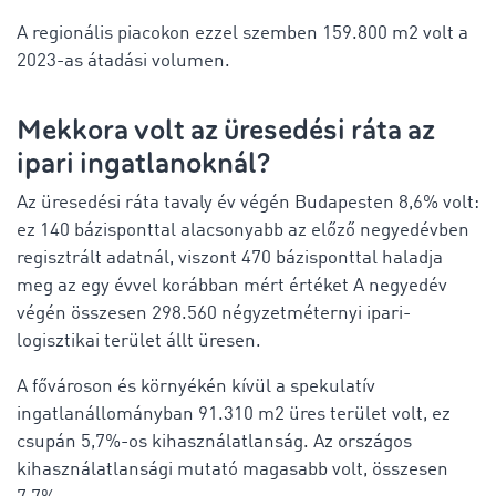
A regionális piacokon ezzel szemben 159.800 m2 volt a
2023-as átadási volumen.
Mekkora volt az üresedési ráta az
ipari ingatlanoknál?
Az üresedési ráta tavaly év végén Budapesten 8,6% volt:
ez 140 bázisponttal alacsonyabb az előző negyedévben
regisztrált adatnál, viszont 470 bázisponttal haladja
meg az egy évvel korábban mért értéket A negyedév
végén összesen 298.560 négyzetméternyi ipari-
logisztikai terület állt üresen.
A fővároson és környékén kívül a spekulatív
ingatlanállományban 91.310 m2 üres terület volt, ez
csupán 5,7%-os kihasználatlanság. Az országos
kihasználatlansági mutató magasabb volt, összesen