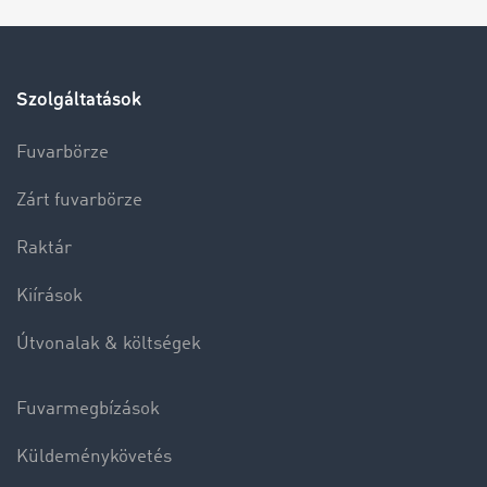
Szolgáltatások
Fuvarbörze
Zárt fuvarbörze
Raktár
Kiírások
Útvonalak & költségek
Fuvarmegbízások
Küldeménykövetés