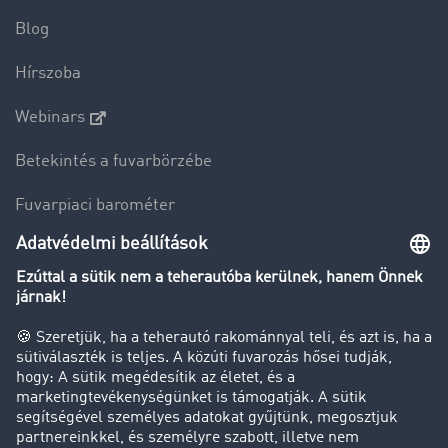
Blog
Hírszoba
Webinars
Betekintés a fuvarbörzébe
Fuvarpiaci barométer
Transzportlexikon
Tehergépkocsi-forgalomkorlátozás
Cég
Sikertörténetek
Ügyfél hoz ügyfelet