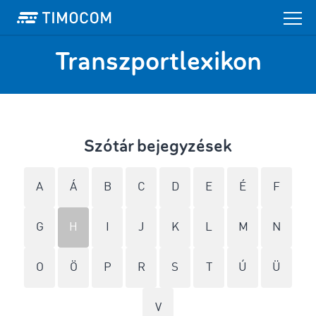
Transzportlexikon
Szótár bejegyzések
A
Á
B
C
D
E
É
F
G
H
I
J
K
L
M
N
O
Ö
P
R
S
T
Ú
Ü
V