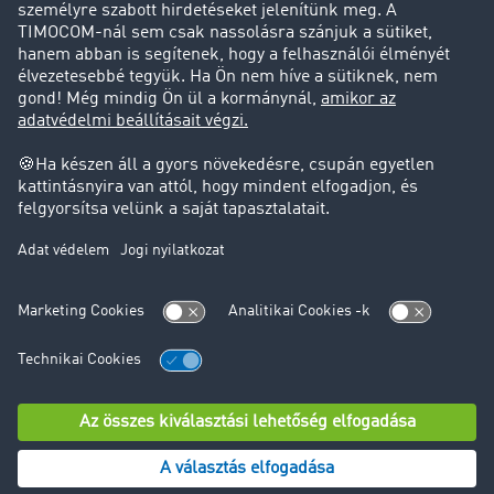
Jogi információk
Impresszum
ÁSZF
Adatvédelem
süti-beállítások
Támogatás
Támogatás
© TIMOCOM GmbH 2024. Minden jog fenntartva