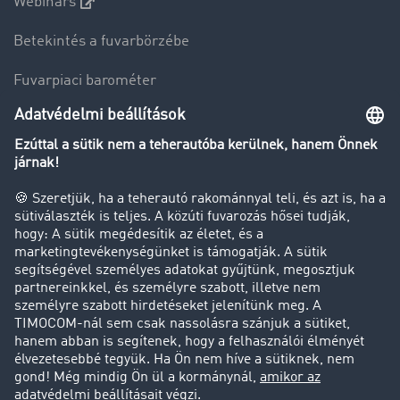
Webinars
Betekintés a fuvarbörzébe
Fuvarpiaci barométer
Transzportlexikon
Tehergépkocsi-forgalomkorlátozás
Cég
Sikertörténetek
Ügyfél hoz ügyfelet
Jogi információk
Impresszum