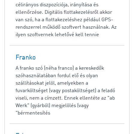
célirányos diszpozíciója, irányítása és
ellenőrzése. Digitális flottakezelésről akkor
van szó, ha a flottakezeléshez például GPS-
rendszerrel működő szoftvert használnak. Az
ilyen szoftvernek lehetővé kell tennie
Franko
A franko szó (néha franco) a kereskedők
szóhasználatában fordul elő és olyan
szállításokat jelöl, amelyekben a
fuvarköltséget (vagy postaköltséget) a feladó
viseli, nem a címzett. Ennek ellentéte az "ab
Werk" (gyárból) megjelölés (vagy
"bérmentesítés