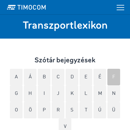
Transzportlexikon
Szótár bejegyzések
A
Á
B
C
D
E
É
F
G
H
I
J
K
L
M
N
O
Ö
P
R
S
T
Ú
Ü
V