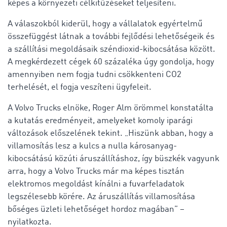
képes a környezeti célkitűzéseket teljesíteni.
A válaszokból kiderül, hogy a vállalatok egyértelmű
összefüggést látnak a további fejlődési lehetőségeik és
a szállítási megoldásaik széndioxid-kibocsátása között.
A megkérdezett cégek 60 százaléka úgy gondolja, hogy
amennyiben nem fogja tudni csökkenteni CO2
terhelését, el fogja veszíteni ügyfeleit.
A Volvo Trucks elnöke, Roger Alm örömmel konstatálta
a kutatás eredményeit, amelyeket komoly iparági
változások előszelének tekint. „Hiszünk abban, hogy a
villamosítás lesz a kulcs a nulla károsanyag-
kibocsátású közúti áruszállításhoz, így büszkék vagyunk
arra, hogy a Volvo Trucks már ma képes tisztán
elektromos megoldást kínálni a fuvarfeladatok
legszélesebb körére. Az áruszállítás villamosítása
bőséges üzleti lehetőséget hordoz magában” –
nyilatkozta.