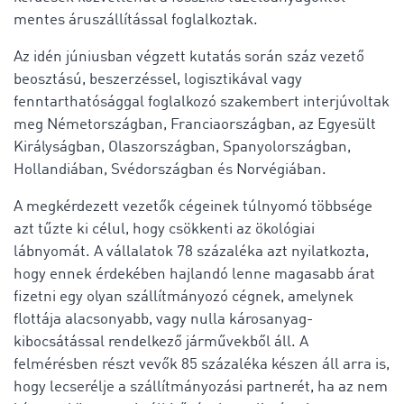
mentes áruszállítással foglalkoztak.
Az idén júniusban végzett kutatás során száz vezető
beosztású, beszerzéssel, logisztikával vagy
fenntarthatósággal foglalkozó szakembert interjúvoltak
meg Németországban, Franciaországban, az Egyesült
Királyságban, Olaszországban, Spanyolországban,
Hollandiában, Svédországban és Norvégiában.
A megkérdezett vezetők cégeinek túlnyomó többsége
azt tűzte ki célul, hogy csökkenti az ökológiai
lábnyomát. A vállalatok 78 százaléka azt nyilatkozta,
hogy ennek érdekében hajlandó lenne magasabb árat
fizetni egy olyan szállítmányozó cégnek, amelynek
flottája alacsonyabb, vagy nulla károsanyag-
kibocsátással rendelkező járművekből áll. A
felmérésben részt vevők 85 százaléka készen áll arra is,
hogy lecserélje a szállítmányozási partnerét, ha az nem