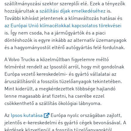
szállítmányozási szektor szereplői elé. Ezek a tényezők
hozzájárultak a
szállítási díjak emelkedéséhez
is.
További kihívást jelentenek a klímaváltozás hatásai és
az Európai Unió klímacélokkal kapcsolatos törekvései
is. Így nem csoda, ha a járműgyártók és a piaci
döntéshozók is egyre inkább az alternatív üzemanyagok
és a hagyományostól eltérő autógyártás felé fordulnak.
A Volvo Trucks a közelmúltban figyelemre méltó
felmérést rendelt az Ipsostól arról, hogy mit gondolnak
Európa vezető kereskedelmi- és gyártó vállalatai az
áruszállításról a fosszilis tüzelőanyagok tekintetében.
Mint kiderült, a megkérdezettek többsége hajlandó
lenne magasabb árat fizetni, ha cserébe ezzel
csökkenthető a szállítás ökológiai lábnyoma.
Az
Ipsos kutatása
Európa nyolc országában zajlott,
jelentős e-kereskedelmi és gyártó cégek bevonásával. A
kérdések közvetlenül a fosszilis tüzelőanyagoktól