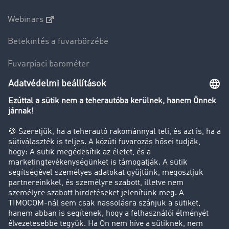
Webinars
Betekintés a fuvarbörzébe
Fuvarpiaci barométer
Transzportlexikon
Tehergépkocsi-forgalomkorlátozás
Cég
Sikertörténetek
Ügyfél hoz ügyfelet
Jogi információk