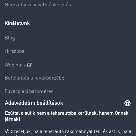
Nemzetközi követeléskezelés
Kínálatunk
Blog
Hírszoba
Webinars
Betekintés a fuvarbörzébe
Fuvarpiaci barométer
Transzportlexikon
Tehergépkocsi-forgalomkorlátozás