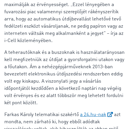
maximálják az érvényességet. „Ezzel lényegében a
fuvarozási piac valamennyi szereplőjét rákényszerítik
arra, hogy az automatikus útdíjbevallást lehetővé tevő
fedélzeti eszközt vásároljanak, ne pedig papíron vagy az
interneten váltsák meg alkalmanként a jegyet” – írja az
i-Cell közleményében.
A teherautóknak és a buszoknak is használatarányosan
kell megfizetniük az útdíjat a gyorsforgalmi utakon vagy
a főutakon. Ám a nehézgépjárműveknek 2013-ban
bevezetett elektronikus útdíjszedési rendszerben eddig
volt egy kiskapu. A viszonylati jegy a vásárlás
időpontjától kezdődően a következő naptári nap végéig
volt érvényes és ez alatt többször meg lehetett fordulni
két pont között.
Farkas Károly telematikai szakértő
a 24.hu-nak
azt
mondta, nem zárható ki, hogy ebből adódtak