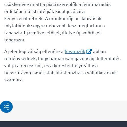
csökkenése miatt a piaci szereplők a fennmaradás
érdekében új stratégiák kidolgozására
kényszerülhetnek. A munkaerőpiaci kihívások
folytatódnak: egyre nehezebb lesz megtartani a
tapasztalt járművezetőket, illetve új sofőröket
toborozni.
A jelenlegi válság ellenére a
fuvarozók
abban
reménykednek, hogy hamarosan gazdasági fellendülés
váltja a recessziót, és a kereslet helyreállása
hosszútávon ismét stabilitást hozhat a vállalkozásaik
számára.