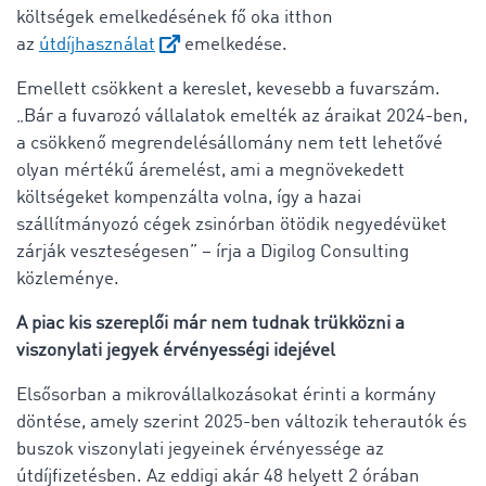
költségek emelkedésének fő oka itthon
az
útdíjhasználat
emelkedése.
Emellett csökkent a kereslet, kevesebb a fuvarszám.
„Bár a fuvarozó vállalatok emelték az áraikat 2024-ben,
a csökkenő megrendelésállomány nem tett lehetővé
olyan mértékű áremelést, ami a megnövekedett
költségeket kompenzálta volna, így a hazai
szállítmányozó cégek zsinórban ötödik negyedévüket
zárják veszteségesen” – írja a Digilog Consulting
közleménye.
A piac kis szereplői már nem tudnak trükközni a
viszonylati jegyek érvényességi idejével
Elsősorban a mikrovállalkozásokat érinti a kormány
döntése, amely szerint 2025-ben változik teherautók és
buszok viszonylati jegyeinek érvényessége az
útdíjfizetésben. Az eddigi akár 48 helyett 2 órában