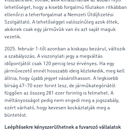
visszaélések: voltak, akik kihasználták az abban rejlő
lehetőséget, hogy a kisebb forgalmú főutakon ritkábban
ellenőrzi a teherforgalmat a Nemzeti Útdíjfizetési
Szolgáltató. A lehetőséggel valószínűleg azok éltek,
akiknek csak egy járművük van és azt saját maguk
vezetik.
2025. február 1-től azonban a kiskapu bezárul, változik
a szabályozás. A viszonylati jegy a megváltás
időpontjától csak 120 percig lesz érvényes. Ha egy
járművezető ennél hosszabb ideig közlekedik, meg kell
állnia, hogy újabb jegyet vásárolhasson. A legkisebb
bírság 47–70 ezer forint lesz, de járműkategóriától
függően az összeg 281 ezer forintig is felmehet. A
méltányosságot pedig nem engedi meg a jogszabály,
ezért várható, hogy kevesen kockáztatják meg a
büntetést.
Leépítésekre kényszerülhetnek a fuvarozó vállalatok