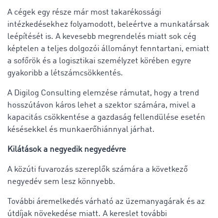
A cégek egy része már most takarékossági
intézkedésekhez folyamodott, beleértve a munkatársak
leépítését is. A kevesebb megrendelés miatt sok cég
képtelen a teljes dolgozói állományt fenntartani, emiatt
a sofőrök és a logisztikai személyzet körében egyre
gyakoribb a létszámcsökkentés.
A Digilog Consulting elemzése rámutat, hogy a trend
hosszútávon káros lehet a szektor számára, mivel a
kapacitás csökkentése a gazdaság fellendülése esetén
késésekkel és munkaerőhiánnyal járhat.
Kilátások a negyedik negyedévre
A közúti fuvarozás szereplők számára a következő
negyedév sem lesz könnyebb.
További áremelkedés várható az üzemanyagárak és az
útdíjak növekedése miatt. A kereslet további