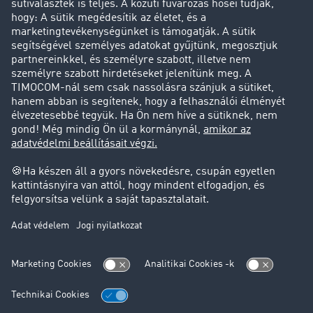
Cég
Sikertörténetek
Ügyfél hoz ügyfelet
Jogi információk
Impresszum
ÁSZF
Adatvédelem
süti-beállítások
Támogatás
Támogatás