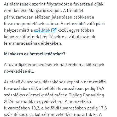
Az elemzések szerint folytatódott a fuvarozási díjak
emelkedése Magyarországon. A trenddel
párhuzamosan eközben jelentősen csökkent a
fuvarmegrendelések száma. A nehezebbé váló piaci
helyzet miatt a
szállítók
közül egyre többen
kényszerülhetnek leépítésekre a vállalkozásuk
fennmaradásának érdekében.
Mi okozza az áremelkedéseket?
A fuvardíjak emelkedésének hátterében a költségek
növekedése áll.
Az előző év azonos időszakához képest a nemzetközi
fuvarozásban 6,8, a belföldi fuvarozásban pedig 14,9
százalékos díjemelkedést mért a Digilog Consulting
2024 harmadik negyedévében. A nemzetközi
fuvarozásban 10,2, a belföldi fuvarozásban pedig 17,8
százalékos összköltség-növekedést mutattak ki. A