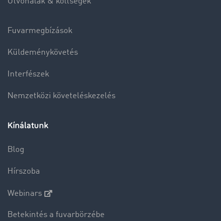
Útvonalak & költségek
Fuvarmegbízások
Küldeménykövetés
Interfészek
Nemzetközi követeléskezelés
Kínálatunk
Blog
Hírszoba
Webinars
Betekintés a fuvarbörzébe