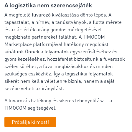
A logisztika nem szerencsejáték
A megfelelő fuvarozó kiválasztása döntő lépés. A
tapasztalat, a hírnév, a tanúsítványok, a flotta mérete
és az ár-érték arány gondos mérlegelésével
megbízható partnereket találhat. A TIMOCOM
Marketplace platformjával hatékony megoldást
kínálunk Önnek a folyamatok egyszerűsítéséhez és
gyors kezeléséhez, hozzáférést biztosítunk a fuvarozók
széles köréhez, a fuvarmegbízásokhoz és minden
szükséges eszközhöz. Így a logisztikai folyamatok
sikerét nem kell a véletlenre bíznia, hanem a saját
kezébe veheti az irányítást.
A fuvarozás hatékony és sikeres lebonyolítása – a
TIMOCOM segítségével.
Próbálja ki most!