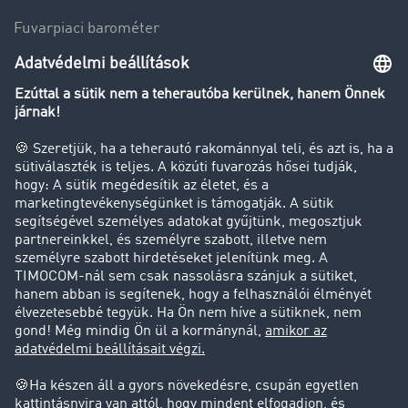
Fuvarpiaci barométer
Transzportlexikon
Tehergépkocsi-forgalomkorlátozás
Cég
Sikertörténetek
Ügyfél hoz ügyfelet
Jogi információk
Impresszum
ÁSZF