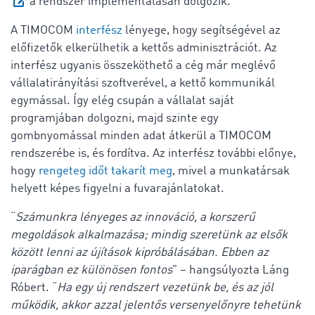
a rendszer implementálásán dolgozik.
A TIMOCOM
interfész
lényege, hogy segítségével az
előfizetők elkerülhetik a kettős adminisztrációt. Az
interfész ugyanis összeköthető a cég már meglévő
vállalatirányítási szoftverével, a kettő kommunikál
egymással. Így elég csupán a vállalat saját
programjában dolgozni, majd szinte egy
gombnyomással minden adat átkerül a TIMOCOM
rendszerébe is, és fordítva. Az interfész további előnye,
hogy
rengeteg időt takarít meg
, mivel a munkatársak
helyett képes figyelni a fuvarajánlatokat.
“
Számunkra lényeges az innováció, a korszerű
megoldások alkalmazása; mindig szeretünk az elsők
között lenni az újítások kipróbálásában. Ebben az
iparágban ez különösen fontos
” – hangsúlyozta Láng
Róbert. “
Ha egy új rendszert vezetünk be, és az jól
működik, akkor azzal jelentős versenyelőnyre tehetünk