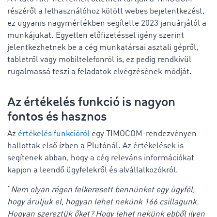
részéről a felhasználóhoz kötött webes bejelentkezést,
ez ugyanis nagymértékben segítette 2023 januárjától a
munkájukat. Egyetlen előfizetéssel igény szerint
jelentkezhetnek be a cég munkatársai asztali gépről,
tabletről vagy mobiltelefonról is, ez pedig rendkívül
rugalmassá teszi a feladatok elvégzésének módját.
Az értékelés funkció is nagyon
fontos és hasznos
Az
értékelés funkcióról
egy TIMOCOM-rendezvényen
hallottak első ízben a Plutónál. Az értékelések is
segítenek abban, hogy a cég releváns információkat
kapjon a leendő ügyfelekről és alvállalkozókról.
“
Nem olyan régen felkeresett bennünket egy ügyfél,
hogy áruljuk el, hogyan lehet nekünk 166 csillagunk.
Hogyan szereztük őket? Hogy lehet nekünk ebből ilyen