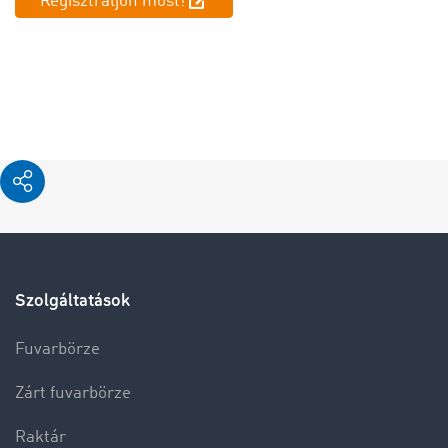
Regisztráljon most!
Szolgáltatások
Fuvarbörze
Zárt fuvarbörze
Raktár