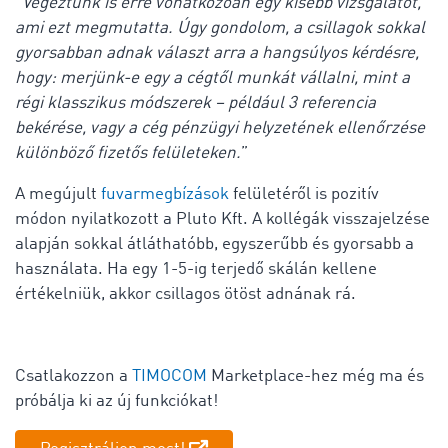
“
Végeztünk is erre vonatkozóan egy kisebb vizsgálatot,
ami ezt megmutatta. Úgy gondolom, a csillagok sokkal
gyorsabban adnak választ arra a hangsúlyos kérdésre,
hogy: merjünk-e egy a cégtől munkát vállalni, mint a
régi klasszikus módszerek – például 3 referencia
bekérése, vagy a cég pénzügyi helyzetének ellenőrzése
különböző fizetős felületeken.
”
A megújult
fuvarmegbízások
felületéről is pozitív
módon nyilatkozott a Pluto Kft. A kollégák visszajelzése
alapján sokkal átláthatóbb, egyszerűbb és gyorsabb a
használata. Ha egy 1-5-ig terjedő skálán kellene
értékelniük, akkor csillagos ötöst adnának rá.
Csatlakozzon a
TIMOCOM
Marketplace-hez még ma és
próbálja ki az új funkciókat!