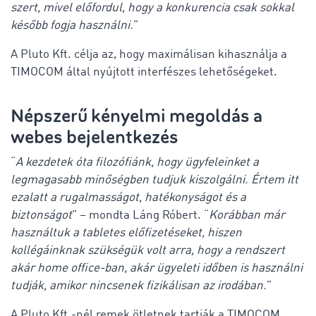
szert, mivel előfordul, hogy a konkurencia csak sokkal
később fogja használni.
”
A Pluto Kft. célja az, hogy maximálisan kihasználja a
TIMOCOM által nyújtott interfészes lehetőségeket.
Népszerű kényelmi megoldás a
webes bejelentkezés
“
A kezdetek óta filozófiánk, hogy ügyfeleinket a
legmagasabb minőségben tudjuk kiszolgálni. Értem itt
ezalatt a rugalmasságot, hatékonyságot és a
biztonságot
” – mondta Láng Róbert. “
Korábban már
használtuk a tabletes előfizetéseket, hiszen
kollégáinknak szükségük volt arra, hogy a rendszert
akár home office-ban, akár ügyeleti időben is használni
tudják, amikor nincsenek fizikálisan az irodában.
”
A Pluto Kft.-nél remek ötletnek tartják a TIMOCOM