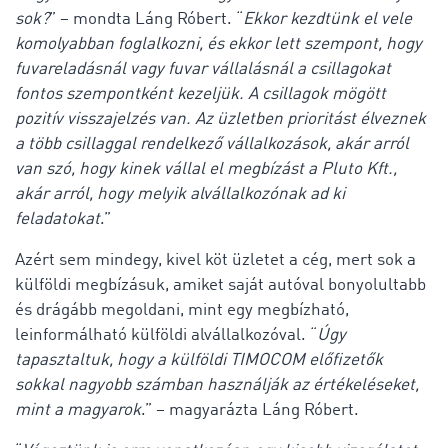
sok?
” – mondta Láng Róbert. “
Ekkor kezdtünk el vele
komolyabban foglalkozni, és ekkor lett szempont, hogy
fuvareladásnál vagy fuvar vállalásnál a csillagokat
fontos szempontként kezeljük. A csillagok mögött
pozitív visszajelzés van. Az üzletben prioritást élveznek
a több csillaggal rendelkező vállalkozások, akár arról
van szó, hogy kinek vállal el megbízást a Pluto Kft.,
akár arról, hogy melyik alvállalkozónak ad ki
feladatokat
.”
Azért sem mindegy, kivel köt üzletet a cég, mert sok a
külföldi megbízásuk, amiket saját autóval bonyolultabb
és drágább megoldani, mint egy megbízható,
leinformálható külföldi alvállalkozóval. “
Úgy
tapasztaltuk, hogy a külföldi TIMOCOM előfizetők
sokkal nagyobb számban használják az értékeléseket,
mint a magyarok
.” – magyarázta Láng Róbert.