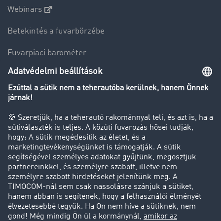
Webinars
Betekintés a fuvarbörzébe
Fuvarpiaci barométer
Transzportlexikon
Tehergépkocsi-forgalomkorlátozás
Cég
Sikertörténetek
Ügyfél hoz ügyfelet
Jogi információk
Impresszum