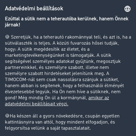
Transzportlexikon
Tehergépkocsi-forgalomkorlátozás
Cég
Sikertörténetek
Ügyfél hoz ügyfelet
Jogi információk
Impresszum
ÁSZF
Adatvédelem