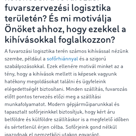
fuvarszervezési logisztika
területén? És mi motiválja
Önöket ahhoz, hogy ezekkel a
kihívásokkal foglalkozzon?
A fuvarozási logisztika terén számos kihívással nézünk
szembe, például a
sofőrhiánnyal
és a szigorú
szabályozásokkal. Ezek ellenére motivál minket az a
tény, hogy a kihívások mellett is képesek vagyunk
hatékony megoldásokat találni és ügyfeleink
elégedettségét biztosítani. Minden szállítás, fuvarozás
előtt pontos tervezés előzi meg a szállítási
munkafolyamatot. Modern gépjárműiparunkkal és
tapasztalt sofőrjeinkkel biztosítjuk, hogy kért áru
belföldre és külföldre szállításkor is a megfelelő időben
és sértetlenül érjen célba. Sofőrjeink gond nélkül
igazodnak el nemzetközi utakon egyaránt,