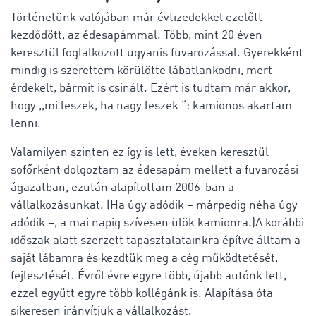
Történetünk valójában már évtizedekkel ezelőtt
kezdődött, az édesapámmal. Több, mint 20 éven
keresztül foglalkozott ugyanis fuvarozással. Gyerekként
mindig is szerettem körülötte lábatlankodni, mert
érdekelt, bármit is csinált. Ezért is tudtam már akkor,
hogy ,,mi leszek, ha nagy leszek “: kamionos akartam
lenni.
Valamilyen szinten ez így is lett, éveken keresztül
sofőrként dolgoztam az édesapám mellett a fuvarozási
ágazatban, ezután alapítottam 2006-ban a
vállalkozásunkat. (Ha úgy adódik – márpedig néha úgy
adódik –, a mai napig szívesen ülök kamionra.)A korábbi
időszak alatt szerzett tapasztalatainkra építve álltam a
saját lábamra és kezdtük meg a cég működtetését,
fejlesztését. Évről évre egyre több, újabb autónk lett,
ezzel együtt egyre több kollégánk is. Alapítása óta
sikeresen irányítjuk a vállalkozást.