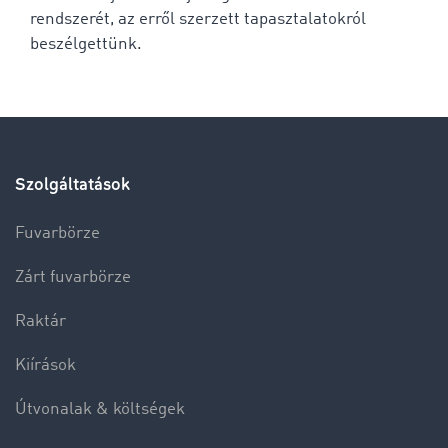
rendszerét, az erről szerzett tapasztalatokról
beszélgettünk.
Szolgáltatások
Fuvarbörze
Zárt fuvarbörze
Raktár
Kiírások
Útvonalak & költségek