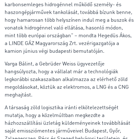
karbonsemleges hidrogénnel működő személy- és
haszongépjárművek tankolását, továbbá bízunk benne,
hogy hamarosan több helyszínen indul meg a buszok és
vonatok hidrogénnel való ellátása, hasonló módon,
mint több európai országban” – mondta Hegedüs Ákos,
a LINDE GÁZ Magyarország Zrt. vezérigazgatója a
kamion június végi budapesti bemutatóján.
Varga Bálint, a Gebrüder Weiss ügyvezetője
hangsúlyozta, hogy a vállalat már a technológiák
legkorábbi szakaszaiban alkalmazza az elérhető zöld
megoldásokat, köztük az elektromos, a LNG és a CNG
meghajtást.
A társaság zöld logisztika iránti elkötelezettségét
mutatja, hogy a közelmúltban megkezdte a
házhozszállítási üzletág küldeményeinek továbbítását
saját emissziómentes járműveivel Budapest, Győr,
Zalaegerszeg, Pécs és Szeged belvárosi területein, és