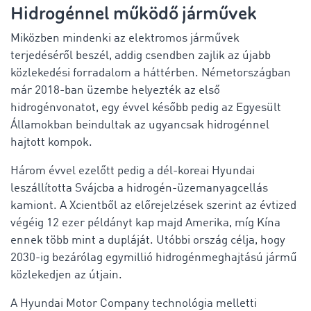
Hidrogénnel működő járművek
Miközben mindenki az elektromos járművek
terjedéséről beszél, addig csendben zajlik az újabb
közlekedési forradalom a háttérben. Németországban
már 2018-ban üzembe helyezték az első
hidrogénvonatot, egy évvel később pedig az Egyesült
Államokban beindultak az ugyancsak hidrogénnel
hajtott kompok.
Három évvel ezelőtt pedig a dél-koreai Hyundai
leszállította Svájcba a hidrogén-üzemanyagcellás
kamiont. A Xcientből az előrejelzések szerint az évtized
végéig 12 ezer példányt kap majd Amerika, míg Kína
ennek több mint a dupláját. Utóbbi ország célja, hogy
2030-ig bezárólag egymillió hidrogénmeghajtású jármű
közlekedjen az útjain.
A Hyundai Motor Company technológia melletti