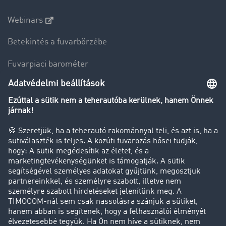
Webinars
Betekintés a fuvarbörzébe
Fuvarpiaci barométer
Transzportlexikon
Tehergépkocsi-forgalomkorlátozás
Cég
Sikertörténetek
Ügyfél hoz ügyfelet
Jogi információk