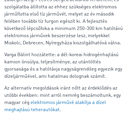
szolgálatba állította az ehhez szükséges elektromos
járműflotta első tíz járművét, melyet az év második
felében további tíz furgon egészít ki. A fejlesztés
következő lépcsőfoka a minimum 250-300 km hatótávú
elektromos járművek beszerzése lesz, melyekkel
Miskolc, Debrecen, Nyíregyháza kiszolgálhatóvá válna.
Varga Bálint hozzátette: a dél-koreai hidrogénhajtású
kamion önsúlya, teljesítménye, az utántöltés
gyorsasága és a hatótávja nagyságrendileg egyezik egy
dízeljárműével, ami hatalmas dolognak számít.
Az alternatív megoldások iránt nőtt az érdeklődés az
utóbbi években: mint arról nemrég beszámoltunk, egy
magyar cég
elektromos járművé alakítja a dízel
meghajtású teherautókat
.