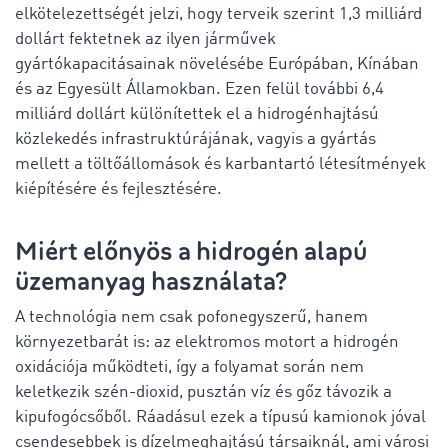
elkötelezettségét jelzi, hogy terveik szerint 1,3 milliárd
dollárt fektetnek az ilyen járművek
gyártókapacitásainak növelésébe Európában, Kínában
és az Egyesült Államokban. Ezen felül további 6,4
milliárd dollárt különítettek el a hidrogénhajtású
közlekedés infrastruktúrájának, vagyis a gyártás
mellett a töltőállomások és karbantartó létesítmények
kiépítésére és fejlesztésére.
Miért előnyös a hidrogén alapú
üzemanyag használata?
A technológia nem csak pofonegyszerű, hanem
környezetbarát is: az elektromos motort a hidrogén
oxidációja működteti, így a folyamat során nem
keletkezik szén-dioxid, pusztán víz és gőz távozik a
kipufogócsőből. Ráadásul ezek a típusú kamionok jóval
csendesebbek is dízelmeghajtású társaiknál, ami városi