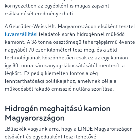
környezetben az egyébként is magas zajszint
csökkenését eredményezheti.
A Gebrüder-Weiss Kft. Magyarországon elsőként tesztel
fuvarszállítási
feladatok során hidrogénnel működő
kamiont. A 36 tonna össztömegű tehergépjármű évente
nagyjából 70 ezer kilométert tesz meg, és a zöld
technológiának köszönhetően csak ez az egy kamion
így 80 tonna károsanyag-kibocsátásától mentesíti a
légkört. Ez pedig kiemelten fontos a cég
fenntarthatósági politikájához, amelynek célja a
működésből fakadó emisszió nullára szorítása.
Hidrogén meghajtású kamion
Magyarországon
„Büszkék vagyunk arra, hogy a LINDE Magyarországon
elsőként és egyedüliként teszi lehetővé